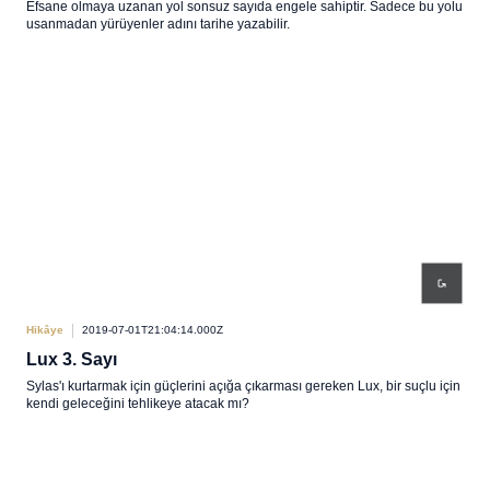
Efsane olmaya uzanan yol sonsuz sayıda engele sahiptir. Sadece bu yolu
usanmadan yürüyenler adını tarihe yazabilir.
Hikâye
2019-07-01T21:04:14.000Z
Lux 3. Sayı
Sylas'ı kurtarmak için güçlerini açığa çıkarması gereken Lux, bir suçlu için
kendi geleceğini tehlikeye atacak mı?