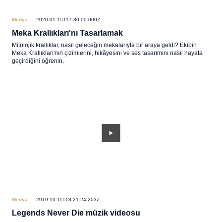
Medya
2020-01-15T17:30:00.000Z
Meka Krallıkları'nı Tasarlamak
Mitolojik krallıklar, nasıl geleceğin mekalarıyla bir araya geldi? Ekibin
Meka Krallıkları'nın çizimlerini, hikâyesini ve ses tasarımını nasıl hayata
geçirdiğini öğrenin.
Medya
2019-10-11T18:21:24.203Z
Legends Never Die müzik videosu