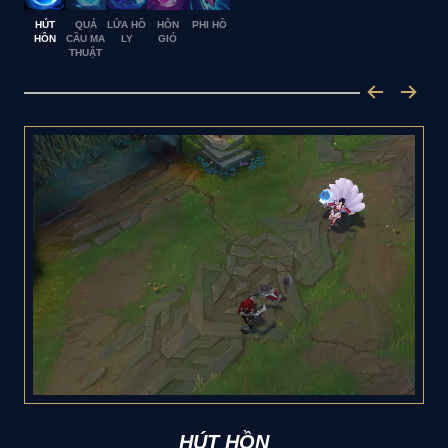
HÚT
QUẢ
LỬA HỒ
HÔN
PHI HỒ
HỒN
CẦU MA
LY
GIÓ
THUẬT
HÚT HỒN