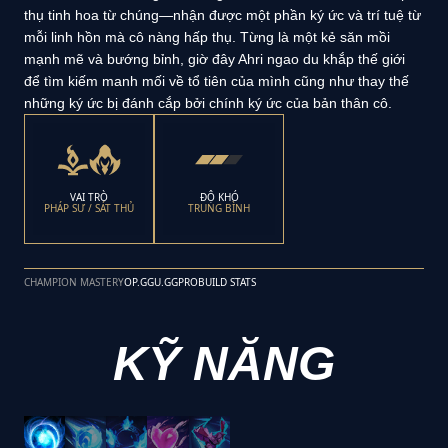
thụ tinh hoa từ chúng—nhận được một phần ký ức và trí tuệ từ
mỗi linh hồn mà cô nàng hấp thụ. Từng là một kẻ săn mồi
mạnh mẽ và bướng bỉnh, giờ đây Ahri ngao du khắp thế giới
để tìm kiếm manh mối về tổ tiên của mình cũng như thay thế
những ký ức bị đánh cắp bởi chính ký ức của bản thân cô.
VAI TRÒ
ĐỘ KHÓ
PHÁP SƯ / SÁT THỦ
TRUNG BÌNH
CHAMPION MASTERY
OP.GG
U.GG
PROBUILD STATS
KỸ NĂNG