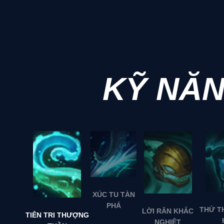
KỸ NĂ
XÚC TU TÀN
PHÁ
THỬ T
LỜI RĂN KHẮC
TIÊN TRI THƯỢNG
NGHIỆT