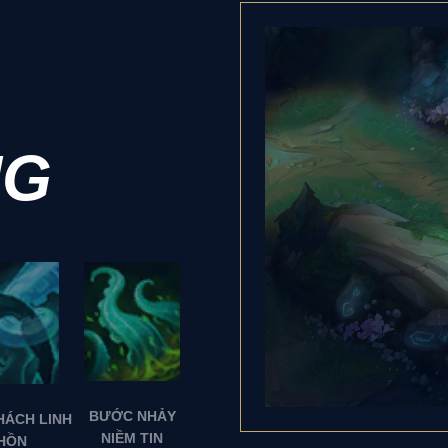
NG
BƯỚC NHẢY
HÁCH LINH
NIỀM TIN
HỒN