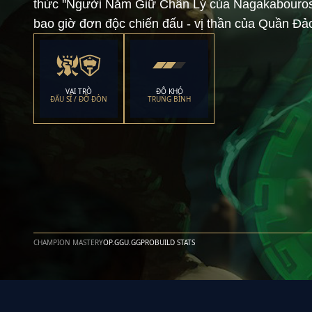
thức ''Người Nắm Giữ Chân Lý của Nagakabouros''
bao giờ đơn độc chiến đấu - vị thần của Quần Đảo
VAI TRÒ
ĐỘ KHÓ
ĐẤU SĨ / ĐỠ ĐÒN
TRUNG BÌNH
CHAMPION MASTERY
OP.GG
U.GG
PROBUILD STATS