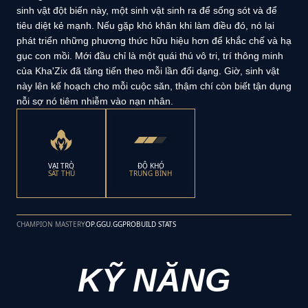
sinh vật đột biến này, một sinh vật sinh ra để sống sót và để
tiêu diệt kẻ mạnh. Nếu gặp khó khăn khi làm điều đó, nó lại
phát triển những phương thức hữu hiệu hơn để khắc chế và hạ
gục con mồi. Mới đầu chỉ là một quái thú vô tri, trí thông minh
của Kha'Zix đã tăng tiến theo mỗi lần đổi dạng. Giờ, sinh vật
này lên kế hoạch cho mỗi cuộc săn, thậm chí còn biết tận dụng
nỗi sợ nó tiêm nhiễm vào nạn nhân.
VAI TRÒ
ĐỘ KHÓ
SÁT THỦ
TRUNG BÌNH
CHAMPION MASTERY
OP.GG
U.GG
PROBUILD STATS
KỸ NĂNG