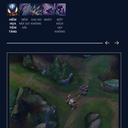
HIỂM
NẾM
GAI HƯ
NHẢY
ĐỘT
HỌA
MÙI SỢ
KHÔNG
KÍCH
TIỀM
HÃI
HƯ
TÀNG
KHÔNG