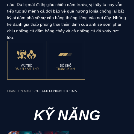
nào. Dù bị mất đi thị giác nhiều năm trước, vị thầy tu này vẫn
tiếp tục sứ mệnh cả đời bảo vệ quê hương Ionia chống lại bất
kỳ ai dám phá vỡ sự cân bằng thiêng liêng của nơi đây. Những
kẻ đánh giá thấp phong thái thiền định của anh sẽ sớm phải
chịu những cú đấm bỏng cháy và cả những cú đá xoáy rực
lửa.
VAI TRÒ
ĐỘ KHÓ
ĐẤU SĨ / SÁT THỦ
TRUNG BÌNH
CHAMPION MASTERY
OP.GG
U.GG
PROBUILD STATS
KỸ NĂNG