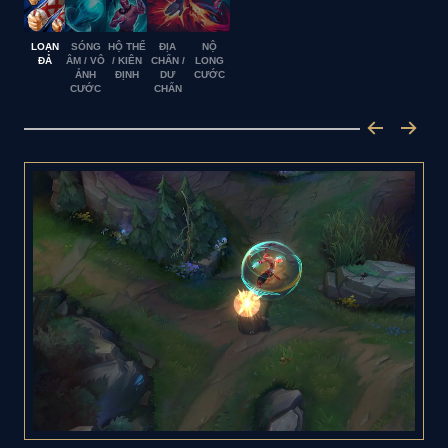
LOẠN
SÓNG
HỘ THỂ
ĐỊA
NỘ
ĐẢ
ÂM / VÔ
/ KIÊN
CHẤN /
LONG
ẢNH
ĐỊNH
DƯ
CƯỚC
CƯỚC
CHẤN