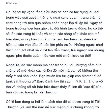
cho bạn!
Chúng tôi hy vọng rằng điều này sẽ còn có tác dụng lâu dài
trong việc giải quyết những lo ngại xung quanh trạng thái trò
chơi đang trở nên quá nhàm chán hoặc lặp đi lặp lại. Ngay cả
trong trường hợp bạn gặp các đội hình tương đồng, họ có thể
sẽ lên các trang bị khác và chọn các nâng cấp khác cho mỗi
trận đấu, vì vậy hãy cố gắng hết sức tìm hiểu các điều kiện
hiện tại của ván đấu để tiến lên phía trước. Những người chơi
thích nghi tốt nhất sẽ vượt lên dẫn trước, trái ngược với những
người phụ thuộc quá nhiều vào một chiến lược cụ thể!
Ngoài ra, do sức mạnh mà các trang bị Tối Thượng nắm giữ,
chúng sẽ mở khóa các lối lên đồ mới mà bạn sẽ không tìm
thấy ở nơi nào khác. Bạn muốn lên full giáp cho Master Yi để
tank sát thương ư? Bard đánh tay thì sao nhỉ? Khả năng là vô
tận và chúng tôi rất háo hức được thấy lối lên đồ "cực dị" của
bạn với các trang bị Tối Thượng.
Có lẽ bạn đang tự hỏi làm cách nào để có được trang bị Tối
Thượng (và làm thế nào để sức mạnh của chúng không trở