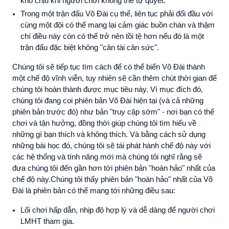
khó chịu khi người chơi không thể tự quyết.
Trong một trận đấu Võ Đài cụ thể, liên tục phải đối đầu với
cùng một đội có thể mang lại cảm giác buồn chán và thậm
chí điều này còn có thể trở nên tồi tệ hơn nếu đó là một
trận đấu đặc biệt không "cân tài cân sức".
Chúng tôi sẽ tiếp tục tìm cách để có thể biến Võ Đài thành
một chế độ vĩnh viễn, tuy nhiên sẽ cần thêm chút thời gian để
chúng tôi hoàn thành được mục tiêu này. Vì mục đích đó,
chúng tôi đang coi phiên bản Võ Đài hiện tại (và cả những
phiên bản trước đó) như bản "truy cập sớm" - nơi bạn có thể
chơi và tận hưởng, đồng thời giúp chúng tôi tìm hiểu về
những gì bạn thích và không thích. Và bằng cách sử dụng
những bài học đó, chúng tôi sẽ tái phát hành chế độ này với
các hệ thống và tính năng mới mà chúng tôi nghĩ rằng sẽ
đưa chúng tôi đến gần hơn tới phiên bản "hoàn hảo" nhất của
chế độ này.Chúng tôi thấy phiên bản "hoàn hảo" nhất của Võ
Đài là phiên bản có thể mang tới những điều sau:
Lối chơi hấp dẫn, nhịp độ hợp lý và dễ dàng để người chơi
LMHT tham gia.