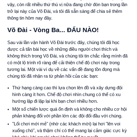
vậy, còn rất nhiều thứ thú vị nữa đang chờ đón bạn trong lần
trở lại này của Võ Đài, và tôi đã sẵn sàng để chia sẻ thêm
thông tin hôm nay đây.
Võ Đài - Vòng Ba... ĐẤU NÀO!
Sau vài lần vận hành Võ Đài trước đây, chúng tôi đã học
được cả tấn bài học về những điều người chơi thích và
không thích trong Võ Đài, và chúng tôi tin chắc rằng mình đã
có một lộ trình rõ ràng để cải thiện chế độ chơi này trong
tương lai. Một vài ví dụ về các vấn đề đang tồn đọng mà
chúng tôi đã nhận ra từ phản hồi của các bạn:
Thứ hạng càng cao thì lựa chọn lên đồ và xây dựng đội
hình càng ít hơn. Chế độ chơi nhìn chung có thể có xu
hướng lặp đi lặp lại khi bạn chơi nhiều hơn.
Một số chiến lược quá ổn định và không cho nhiều cơ hội
phản kháng đối với phần lớn các đội đối đầu với chúng.
"Lối chơi mới mẻ" (nhờ các khách mời) lại hơi "lên voi
xuống chó", và thậm chí có thể mang lại cảm giác cực kỳ