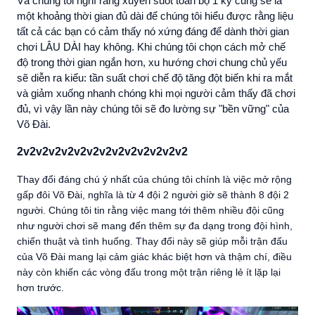
Và chúng tôi nghĩ rằng xuyên suốt toàn bộ 1 kỳ cũng sẽ là
một khoảng thời gian đủ dài để chúng tôi hiểu được rằng liệu
tất cả các bạn có cảm thấy nó xứng đáng để dành thời gian
chơi LÂU DÀI hay không. Khi chúng tôi chọn cách mở chế
độ trong thời gian ngắn hơn, xu hướng chơi chung chủ yếu
sẽ diễn ra kiểu: tần suất chơi chế độ tăng đột biến khi ra mắt
và giảm xuống nhanh chóng khi mọi người cảm thấy đã chơi
đủ, vì vậy lần này chúng tôi sẽ đo lường sự "bền vững" của
Võ Đài.
2v2v2v2v2v2v2v2v2v2v2v2v2v2
Thay đổi đáng chú ý nhất của chúng tôi chính là việc mở rộng
gấp đôi Võ Đài, nghĩa là từ 4 đội 2 người giờ sẽ thành 8 đội 2
người. Chúng tôi tin rằng việc mang tới thêm nhiều đội cũng
như người chơi sẽ mang đến thêm sự đa dạng trong đội hình,
chiến thuật và tình huống. Thay đổi này sẽ giúp mỗi trận đấu
của Võ Đài mang lại cảm giác khác biệt hơn và thậm chí, điều
này còn khiến các vòng đấu trong một trận riêng lẻ ít lặp lại
hơn trước.