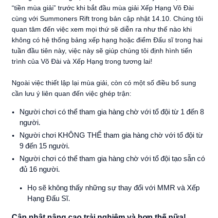
“tiền mùa giải” trước khi bắt đầu mùa giải Xếp Hạng Võ Đài
cùng với Summoners Rift trong bản cập nhật 14.10. Chúng tôi
quan tâm đến việc xem mọi thứ sẽ diễn ra như thế nào khi
không có hệ thống bảng xếp hạng hoặc điểm Đấu sĩ trong hai
tuần đầu tiên này, việc này sẽ giúp chúng tôi định hình tiến
trình của Võ Đài và Xếp Hạng trong tương lai!
Ngoài việc thiết lập lại mùa giải, còn có một số điều bổ sung
cần lưu ý liên quan đến việc ghép trận:
Người chơi có thể tham gia hàng chờ với tổ đội từ 1 đến 8
người.
Người chơi KHÔNG THỂ tham gia hàng chờ với tổ đội từ
9 đến 15 người.
Người chơi có thể tham gia hàng chờ với tổ đội tạo sẵn có
đủ 16 người.
Họ sẽ không thấy những sự thay đổi với MMR và Xếp
Hạng Đấu Sĩ.
Cập nhật nâng cao trải nghiệm và hơn thế nữa!