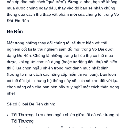
nên áp đảo một cách "quá trớn"). Đừng lo nha, bạn sẽ không
mua được chúng ngay đâu, thay vào đó bạn sẽ nhận chúng
thông qua cách thu thập vật phẩm mới của chúng tôi trong Võ
Đài: Đe Rèn
Đe Rèn
Một trong những thay đổi chúng tôi sẽ thực hiện với trải
nghiệm cốt lõi là trải nghiệm sắm đồ mới trong Võ Đài dưới
dạng Đe Rèn. Chúng là những trang bị tiêu thụ có thể mua
được, khi người chơi sử dụng (hoặc tự động tiêu thụ) sẽ hiển
thị 3 lựa chọn ngẫu nhiên trong một danh mục nhất định
(tương tự như cách các nâng cấp hiển thị với bạn). Bạn luôn
có thể đổi lại... nhưng hệ thống này sẽ chia sẻ lượt đổi với lựa
chọn nâng cấp của bạn nên hãy suy nghĩ một cách thận trọng
nhé!
Sẽ có 3 loại Đe Rèn chính:
Tối Thượng: Lựa chọn ngẫu nhiên giữa tất cả các trang bị
Tối Thượng.