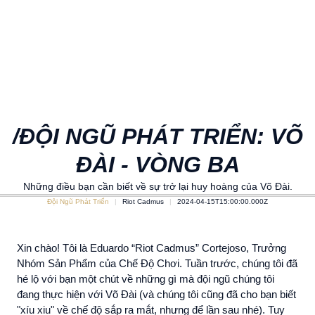
/ĐỘI NGŨ PHÁT TRIỂN: VÕ
ĐÀI - VÒNG BA
Những điều bạn cần biết về sự trở lại huy hoàng của Võ Đài.
Đội Ngũ Phát Triển
Riot Cadmus
2024-04-15T15:00:00.000Z
Xin chào! Tôi là Eduardo “Riot Cadmus” Cortejoso, Trưởng
Nhóm Sản Phẩm của Chế Độ Chơi. Tuần trước, chúng tôi đã
hé lộ với bạn một chút về những gì mà đội ngũ chúng tôi
đang thực hiện với Võ Đài (và chúng tôi cũng đã cho bạn biết
"xíu xiu" về chế độ sắp ra mắt, nhưng để lần sau nhé). Tuy