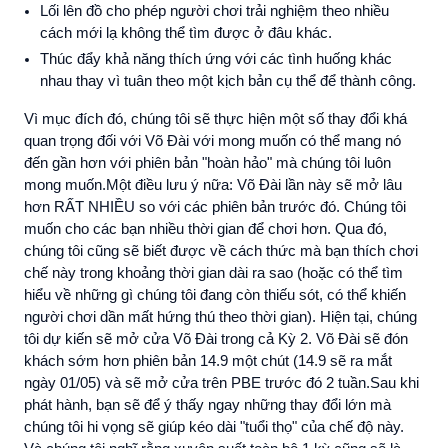
Lối lên đồ cho phép người chơi trải nghiệm theo nhiều
cách mới lạ không thể tìm được ở đâu khác.
Thúc đẩy khả năng thích ứng với các tình huống khác
nhau thay vì tuân theo một kịch bản cụ thể để thành công.
Vì mục đích đó, chúng tôi sẽ thực hiện một số thay đổi khá
quan trọng đối với Võ Đài với mong muốn có thể mang nó
đến gần hơn với phiên bản "hoàn hảo" mà chúng tôi luôn
mong muốn.Một điều lưu ý nữa: Võ Đài lần này sẽ mở lâu
hơn RẤT NHIỀU so với các phiên bản trước đó. Chúng tôi
muốn cho các bạn nhiều thời gian để chơi hơn. Qua đó,
chúng tôi cũng sẽ biết được về cách thức mà bạn thích chơi
chế này trong khoảng thời gian dài ra sao (hoặc có thể tìm
hiểu về những gì chúng tôi đang còn thiếu sót, có thể khiến
người chơi dần mất hứng thú theo thời gian). Hiện tại, chúng
tôi dự kiến sẽ mở cửa Võ Đài trong cả Kỳ 2. Võ Đài sẽ đón
khách sớm hơn phiên bản 14.9 một chút (14.9 sẽ ra mắt
ngày 01/05) và sẽ mở cửa trên PBE trước đó 2 tuần.Sau khi
phát hành, bạn sẽ để ý thấy ngay những thay đổi lớn mà
chúng tôi hi vọng sẽ giúp kéo dài "tuổi thọ" của chế độ này.