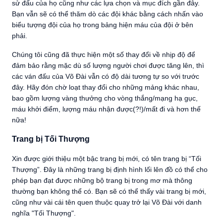
sử đấu của họ cũng như các lựa chọn và mục đích gần đây.
Bạn vẫn sẽ có thể thăm dò các đội khác bằng cách nhấn vào
biểu tượng đội của họ trong bảng hiện máu của đội ở bên
phải.
Chúng tôi cũng đã thực hiện một số thay đổi về nhịp độ để
đảm bảo rằng mặc dù số lượng người chơi được tăng lên, thì
các ván đấu của Võ Đài vẫn có độ dài tương tự so với trước
đây. Hãy đón chờ loạt thay đổi cho những mảng khác nhau,
bao gồm lượng vàng thưởng cho vòng thắng/mạng hạ gục,
máu khởi điểm, lượng máu nhận được(?!)/mất đi và hơn thế
nữa!
Trang bị Tối Thượng
Xin được giới thiệu một bậc trang bị mới, có tên trang bị “Tối
Thượng”. Đây là những trang bị định hình lối lên đồ có thể cho
phép bạn đạt được những bộ trang bị trong mơ mà thông
thường bạn không thể có. Bạn sẽ có thể thấy vài trang bị mới,
cũng như vài cái tên quen thuộc quay trở lại Võ Đài với danh
nghĩa "Tối Thượng".