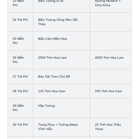
23 Miễn
Biểu Tượng Kì Bí
Rương Hextech +
Phí
Chìa Khóa
24 Trả Phí
Biểu Tượng Vững Như Sắt
Thép
25 Miễn
Biểu Cảm Hiểm Họa
Phí
26 Miễn
2500 Tinh Hoa Lam
4000 Tinh Hoa Lam
Phí
27 Trả Phí
Báu Vật Theo Chủ Đề
28 Trả Phí
125 Tinh Hoa Cam
250 Tinh Hoa Cam
29 Miễn
Hộp Tướng
Phí
30 Trả Phí
Trang Phục + Tướng Alistar
25 Tinh Hoa Thần
Vĩnh Viễn
Thoại