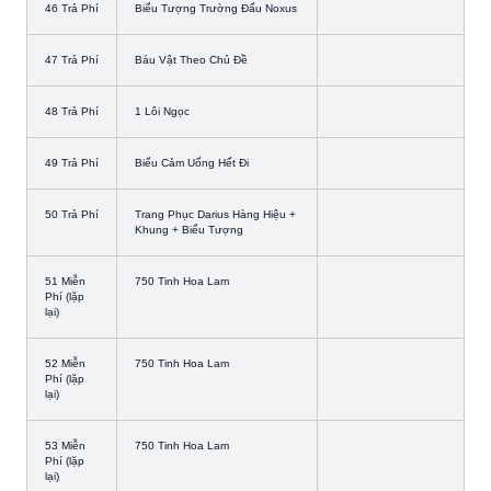
46 Trả Phí
Biểu Tượng Trường Đấu Noxus
47 Trả Phí
Báu Vật Theo Chủ Đề
48 Trả Phí
1 Lôi Ngọc
49 Trả Phí
Biểu Cảm Uống Hết Đi
50 Trả Phí
Trang Phục Darius Hàng Hiệu +
Khung + Biểu Tượng
51 Miễn
750 Tinh Hoa Lam
Phí (lặp
lại)
52 Miễn
750 Tinh Hoa Lam
Phí (lặp
lại)
53 Miễn
750 Tinh Hoa Lam
Phí (lặp
lại)