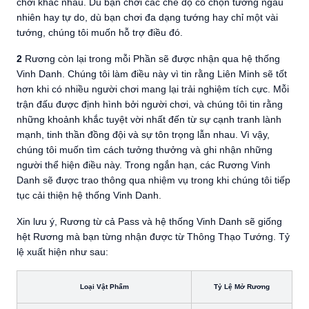
chơi khác nhau. Dù bạn chơi các chế độ có chọn tướng ngẫu
nhiên hay tự do, dù bạn chơi đa dạng tướng hay chỉ một vài
tướng, chúng tôi muốn hỗ trợ điều đó.
2
Rương còn lại trong mỗi Phần sẽ được nhận qua hệ thống
Vinh Danh. Chúng tôi làm điều này vì tin rằng Liên Minh sẽ tốt
hơn khi có nhiều người chơi mang lại trải nghiệm tích cực. Mỗi
trận đấu được định hình bởi người chơi, và chúng tôi tin rằng
những khoảnh khắc tuyệt vời nhất đến từ sự cạnh tranh lành
mạnh, tinh thần đồng đội và sự tôn trọng lẫn nhau. Vì vậy,
chúng tôi muốn tìm cách tưởng thưởng và ghi nhận những
người thể hiện điều này. Trong ngắn hạn, các Rương Vinh
Danh sẽ được trao thông qua nhiệm vụ trong khi chúng tôi tiếp
tục cải thiện hệ thống Vinh Danh.
Xin lưu ý, Rương từ cả Pass và hệ thống Vinh Danh sẽ giống
hệt Rương mà bạn từng nhận được từ Thông Thạo Tướng. Tỷ
lệ xuất hiện như sau:
Loại Vật Phẩm
Tỷ Lệ Mở Rương