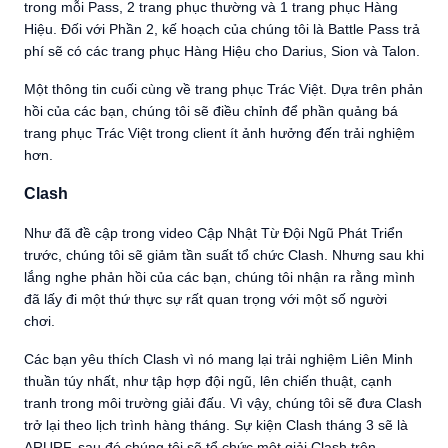
trong mỗi Pass, 2 trang phục thường và 1 trang phục Hàng
Hiệu. Đối với Phần 2, kế hoạch của chúng tôi là Battle Pass trả
phí sẽ có các trang phục Hàng Hiệu cho Darius, Sion và Talon.
Một thông tin cuối cùng về trang phục Trác Việt. Dựa trên phản
hồi của các bạn, chúng tôi sẽ điều chỉnh để phần quảng bá
trang phục Trác Việt trong client ít ảnh hưởng đến trải nghiệm
hơn.
Clash
Như đã đề cập trong video Cập Nhật Từ Đội Ngũ Phát Triển
trước, chúng tôi sẽ giảm tần suất tổ chức Clash. Nhưng sau khi
lắng nghe phản hồi của các bạn, chúng tôi nhận ra rằng mình
đã lấy đi một thứ thực sự rất quan trọng với một số người
chơi.
Các bạn yêu thích Clash vì nó mang lại trải nghiệm Liên Minh
thuần túy nhất, như tập hợp đội ngũ, lên chiến thuật, cạnh
tranh trong môi trường giải đấu. Vì vậy, chúng tôi sẽ đưa Clash
trở lại theo lịch trình hàng tháng. Sự kiện Clash tháng 3 sẽ là
ARURF, sau đó chúng tôi sẽ tổ chức một giải Clash trên