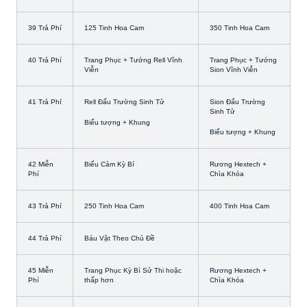
39 Trả Phí
125 Tinh Hoa Cam
350 Tinh Hoa Cam
40 Trả Phí
Trang Phục + Tướng Rell Vĩnh
Trang Phục + Tướng
Viễn
Sion Vĩnh Viễn
41 Trả Phí
Rell Đấu Trường Sinh Tử
Sion Đấu Trường
Sinh Tử
Biểu tượng + Khung
Biểu tượng + Khung
42 Miễn
Biểu Cảm Kỳ Bí
Rương Hextech +
Phí
Chìa Khóa
43 Trả Phí
250 Tinh Hoa Cam
400 Tinh Hoa Cam
44 Trả Phí
Báu Vật Theo Chủ Đề
45 Miễn
Trang Phục Kỳ Bí Sử Thi hoặc
Rương Hextech +
Phí
thấp hơn
Chìa Khóa