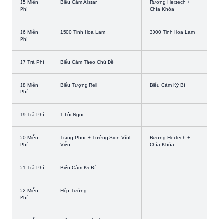
15 Miễn
Biểu Cảm Alistar
Rương Hextech +
Phí
Chìa Khóa
16 Miễn
1500 Tinh Hoa Lam
3000 Tinh Hoa Lam
Phí
17 Trả Phí
Biểu Cảm Theo Chủ Đề
18 Miễn
Biểu Tượng Rell
Biểu Cảm Kỳ Bí
Phí
19 Trả Phí
1 Lôi Ngọc
20 Miễn
Trang Phục + Tướng Sion Vĩnh
Rương Hextech +
Phí
Viễn
Chìa Khóa
21 Trả Phí
Biểu Cảm Kỳ Bí
22 Miễn
Hộp Tướng
Phí