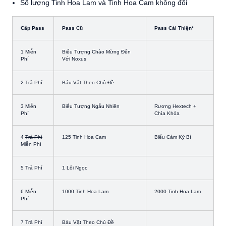
Số lượng Tinh Hoa Lam và Tinh Hoa Cam không đổi
Cấp Pass
Pass Cũ
Pass Cải Thiện*
1 Miễn
Biểu Tượng Chào Mừng Đến
Phí
Với Noxus
2 Trả Phí
Báu Vật Theo Chủ Đề
3 Miễn
Biểu Tượng Ngẫu Nhiên
Rương Hextech +
Phí
Chìa Khóa
4
Trả Phí
125 Tinh Hoa Cam
Biểu Cảm Kỳ Bí
Miễn Phí
5 Trả Phí
1 Lôi Ngọc
6 Miễn
1000 Tinh Hoa Lam
2000 Tinh Hoa Lam
Phí
7 Trả Phí
Báu Vật Theo Chủ Đề