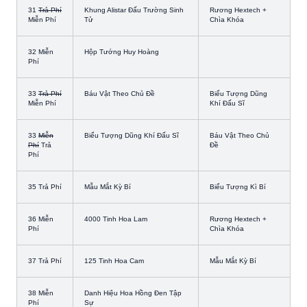
31
Trả Phí
Khung Alistar Đấu Trường Sinh
Rương Hextech +
Miễn Phí
Tử
Chìa Khóa
32 Miễn
Hộp Tướng Huy Hoàng
Phí
33
Trả Phí
Báu Vật Theo Chủ Đề
Biểu Tượng Dũng
Miễn Phí
Khí Đấu Sĩ
33
Miễn
Biểu Tượng Dũng Khí Đấu Sĩ
Báu Vật Theo Chủ
Phí
Trả
Đề
Phí
35 Trả Phí
Mẫu Mắt Kỳ Bí
Biểu Tượng Kì Bí
36 Miễn
4000 Tinh Hoa Lam
Rương Hextech +
Phí
Chìa Khóa
37 Trả Phí
125 Tinh Hoa Cam
Mẫu Mắt Kỳ Bí
38 Miễn
Danh Hiệu Hoa Hồng Đen Tập
Phí
Sự