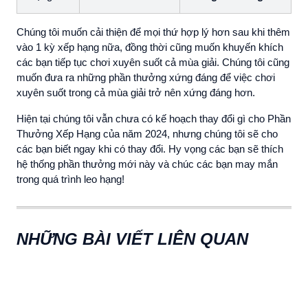
Chúng tôi muốn cải thiện để mọi thứ hợp lý hơn sau khi thêm
vào 1 kỳ xếp hạng nữa, đồng thời cũng muốn khuyến khích
các bạn tiếp tục chơi xuyên suốt cả mùa giải. Chúng tôi cũng
muốn đưa ra những phần thưởng xứng đáng để việc chơi
xuyên suốt trong cả mùa giải trở nên xứng đáng hơn.
Hiện tại chúng tôi vẫn chưa có kế hoạch thay đổi gì cho Phần
Thưởng Xếp Hạng của năm 2024, nhưng chúng tôi sẽ cho
các bạn biết ngay khi có thay đổi. Hy vọng các bạn sẽ thích
hệ thống phần thưởng mới này và chúc các bạn may mắn
trong quá trình leo hạng!
NHỮNG BÀI VIẾT LIÊN QUAN