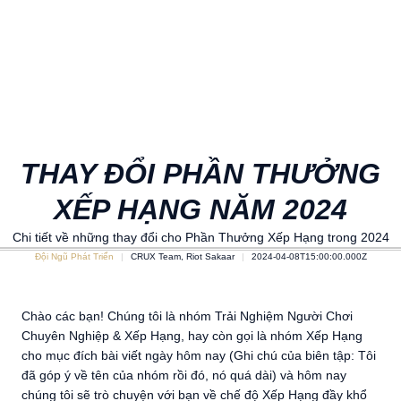
THAY ĐỔI PHẦN THƯỞNG
XẾP HẠNG NĂM 2024
Chi tiết về những thay đổi cho Phần Thưởng Xếp Hạng trong 2024
Đội Ngũ Phát Triển
CRUX Team, Riot Sakaar
2024-04-08T15:00:00.000Z
Chào các bạn! Chúng tôi là nhóm Trải Nghiệm Người Chơi
Chuyên Nghiệp & Xếp Hạng, hay còn gọi là nhóm Xếp Hạng
cho mục đích bài viết ngày hôm nay (Ghi chú của biên tập: Tôi
đã góp ý về tên của nhóm rồi đó, nó quá dài) và hôm nay
chúng tôi sẽ trò chuyện với bạn về chế độ Xếp Hạng đầy khổ