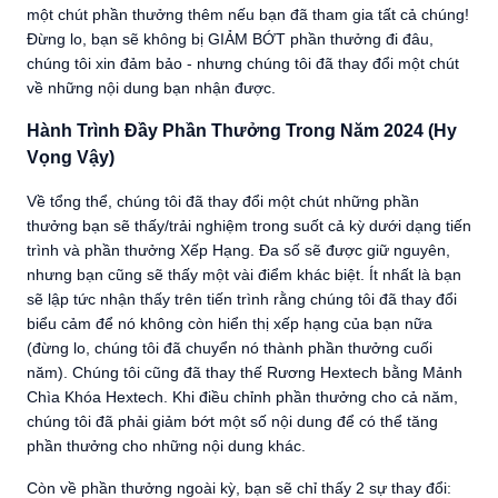
một chút phần thưởng thêm nếu bạn đã tham gia tất cả chúng!
Đừng lo, bạn sẽ không bị GIẢM BỚT phần thưởng đi đâu,
chúng tôi xin đảm bảo - nhưng chúng tôi đã thay đổi một chút
về những nội dung bạn nhận được.
Hành Trình Đầy Phần Thưởng Trong Năm 2024 (Hy
Vọng Vậy)
Về tổng thể, chúng tôi đã thay đổi một chút những phần
thưởng bạn sẽ thấy/trải nghiệm trong suốt cả kỳ dưới dạng tiến
trình và phần thưởng Xếp Hạng. Đa số sẽ được giữ nguyên,
nhưng bạn cũng sẽ thấy một vài điểm khác biệt. Ít nhất là bạn
sẽ lập tức nhận thấy trên tiến trình rằng chúng tôi đã thay đổi
biểu cảm để nó không còn hiển thị xếp hạng của bạn nữa
(đừng lo, chúng tôi đã chuyển nó thành phần thưởng cuối
năm). Chúng tôi cũng đã thay thế Rương Hextech bằng Mảnh
Chìa Khóa Hextech. Khi điều chỉnh phần thưởng cho cả năm,
chúng tôi đã phải giảm bớt một số nội dung để có thể tăng
phần thưởng cho những nội dung khác.
Còn về phần thưởng ngoài kỳ, bạn sẽ chỉ thấy 2 sự thay đổi: