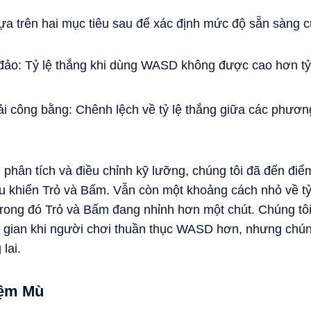
dựa trên hai mục tiêu sau để xác định mức độ sẵn sàn
o: Tỷ lệ thắng khi dùng WASD không được cao hơn tỷ l
 công bằng: Chênh lệch về tỷ lệ thắng giữa các phương
, phân tích và điều chỉnh kỹ lưỡng, chúng tôi đã đến 
u khiển Trỏ và Bấm. Vẫn còn một khoảng cách nhỏ về tỷ
trong đó Trỏ và Bấm đang nhỉnh hơn một chút. Chúng tô
 gian khi người chơi thuần thục WASD hơn, nhưng chúng 
lai.
iệm Mù