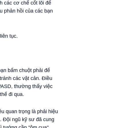
 các cơ chế cốt lõi để
ều phản hồi của các bạn
iên tục.
bạn bấm chuột phải để
tránh các vật cản. Điều
WASD, thường thấy việc
hể đi qua.
u quan trọng là phải hiệu
. Đội ngũ kỹ sư đã cung
hì tướng cần "ôm cua",