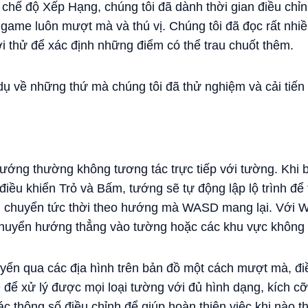
hế độ Xếp Hạng, chúng tôi đã dành thời gian điều chỉnh
 game luôn mượt mà và thú vị. Chúng tôi đã đọc rất nhi
ơi thử để xác định những điểm có thể trau chuốt thêm.
ụ về những thứ mà chúng tôi đã thử nghiệm và cải tiến l
ướng thường không tương tác trực tiếp với tường. Khi 
điều khiển Trỏ và Bấm, tướng sẽ tự động lập lộ trình để 
 di chuyển tức thời theo hướng mà WASD mang lại. Với 
chuyển hướng thẳng vào tường hoặc các khu vực không t
yển qua các địa hình trên bản đồ một cách mượt mà, điề
ể xử lý được mọi loại tường với đủ hình dạng, kích cỡ
ác thông số điều chỉnh để giúp hoàn thiện việc khi nào t