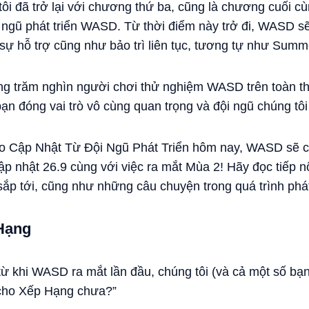
tôi đã trở lại với chương thứ ba, cũng là chương cuối 
ội ngũ phát triển WASD. Từ thời điểm này trở đi, WASD s
ự hỗ trợ cũng như bảo trì liên tục, tương tự như Summo
ng trăm nghìn người chơi thử nghiệm WASD trên toàn thế
ạn đóng vai trò vô cùng quan trọng và đội ngũ chúng tôi 
eo Cập Nhật Từ Đội Ngũ Phát Triển hôm nay, WASD sẽ ch
 nhật 26.9 cùng với việc ra mắt Mùa 2! Hãy đọc tiếp n
 sắp tới, cũng như những câu chuyện trong quá trình phát
Hạng
ừ khi WASD ra mắt lần đầu, chúng tôi (và cả một số bạn
cho Xếp Hạng chưa?”