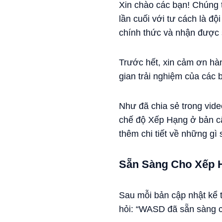
Xin chào các bạn! Chúng 
lần cuối với tư cách là đ
chính thức và nhận được s
Trước hết, xin cảm ơn hà
gian trải nghiệm của các b
Như đã chia sẻ trong vid
chế độ Xếp Hạng ở bản cập
thêm chi tiết về những gì
Sẵn Sàng Cho Xếp 
Sau mỗi bản cập nhật kể t
hỏi: “WASD đã sẵn sàng 