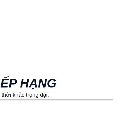
XẾP HẠNG
hời khắc trọng đại.