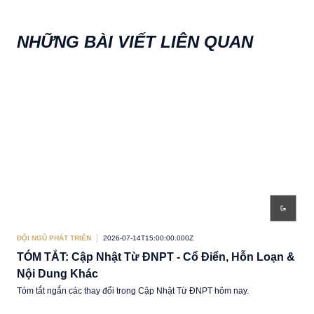
NHỮNG BÀI VIẾT LIÊN QUAN
ĐỘI NGŨ PHÁT TRIỂN
2026-07-14T15:00:00.000Z
ĐỘI 
TÓM TẮT: Cập Nhật Từ ĐNPT - Cổ Điển, Hỗn Loạn &
/đn
Nội Dung Khác
Chào
Tóm tắt ngắn các thay đổi trong Cập Nhật Từ ĐNPT hôm nay.