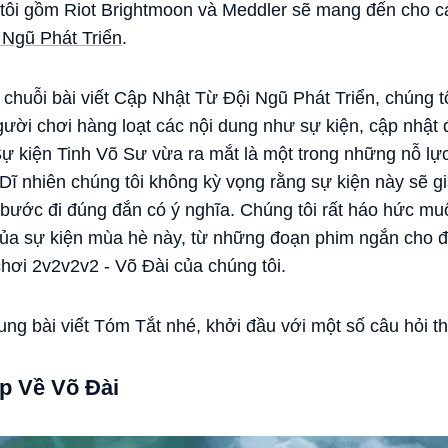
tôi gồm Riot Brightmoon và Meddler sẽ mang đến cho c
 Ngũ Phát Triển
.
 chuỗi bài viết Cập Nhật Từ Đội Ngũ Phát Triển, chúng t
ười chơi hàng loạt các nội dung như sự kiện, cập nhật 
ự kiện Tinh Võ Sư vừa ra mắt là một trong những nỗ lực
Dĩ nhiên chúng tôi không kỳ vọng rằng sự kiện này sẽ g
t bước đi đúng đắn có ý nghĩa. Chúng tôi rất háo hức m
của sự kiện mùa hè này, từ những đoạn phim ngắn cho đ
chơi 2v2v2v2 - Võ Đài của chúng tôi.
ung bài viết Tóm Tắt nhé, khởi đầu với một số câu hỏi 
p Về Võ Đài