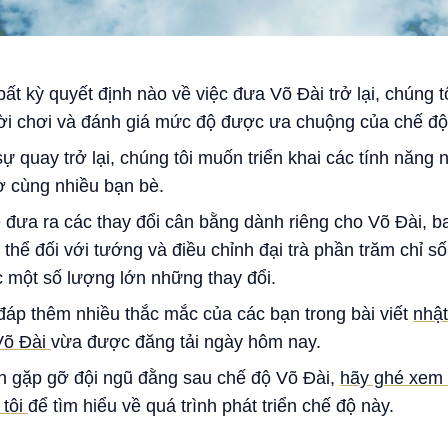
ất kỳ quyết định nào về việc đưa Võ Đài trở lại, chúng t
ời chơi và đánh giá mức độ được ưa chuộng của chế độ
ự quay trở lại, chúng tôi muốn triển khai các tính năng
ờ cùng nhiều bạn bè.
 đưa ra các thay đổi cân bằng dành riêng cho Võ Đài, b
 thể đối với tướng và điều chỉnh đại trà phần trăm chỉ s
c một số lượng lớn những thay đổi.
 đáp thêm nhiều thắc mắc của các bạn trong bài viết
nhật
Võ Đài
vừa được đăng tải ngày hôm nay.
 gặp gỡ đội ngũ đằng sau chế độ Võ Đài,
hãy ghé xem 
 tôi
để tìm hiểu về quá trình phát triển chế độ này.