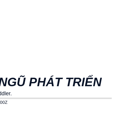
 NGŨ PHÁT TRIỂN
dler.
000Z