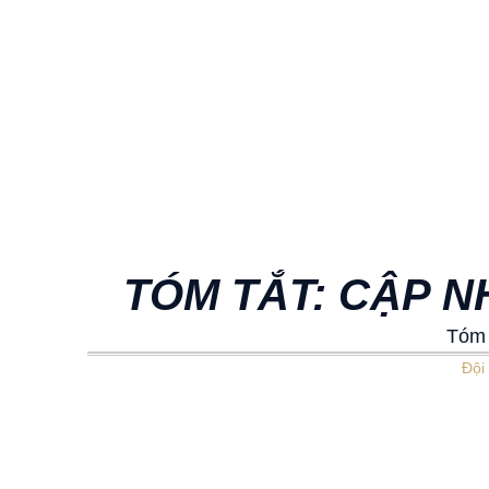
TÓM TẮT: CẬP N
Tóm 
Đội