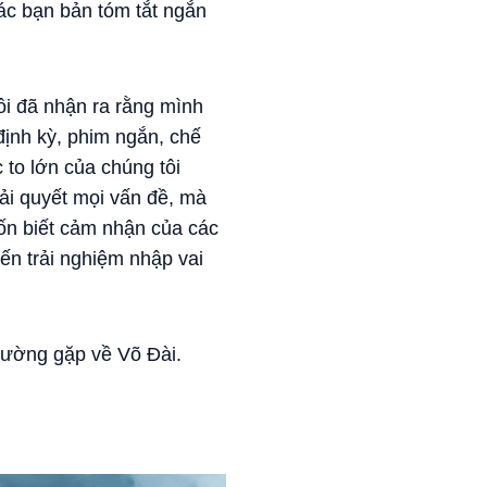
ác bạn bản tóm tắt ngắn
ôi đã nhận ra rằng mình
định kỳ, phim ngắn, chế
 to lớn của chúng tôi
iải quyết mọi vấn đề, mà
uốn biết cảm nhận của các
ến trải nghiệm nhập vai
thường gặp về Võ Đài.