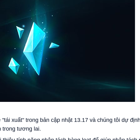
"tái xuất" trong bản cập nhật 13.17 và chúng tôi dự đị
m trong tương lai.
ới thiệu tính năng phân tách hàng loạt để giúp phân tá