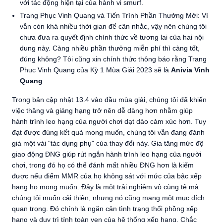
với tác động hiện tại của hành vi smurf
.
Trang Phục Vinh Quang và Tiến Trình Phần Thưởng Mới: Vì
vẫn còn khá nhiều thời gian để cân nhắc, vậy nên chúng tôi
chưa đưa ra quyết định chính thức về tương lai của hai nội
dung này. Càng nhiều phần thưởng miễn phí thì càng tốt,
đúng không? Tôi cũng xin chính thức thông báo rằng Trang
Phục Vinh Quang của Kỳ 1 Mùa Giải 2023 sẽ là
Anivia Vinh
Quang
.
Trong bản cập nhật 13.4 vào đầu mùa giải, chúng tôi đã khiến
việc thăng và giáng hạng trở nên dễ dàng hơn nhằm giúp
hành trình leo hạng của người chơi dạt dào cảm xúc hơn. Tuy
đạt được đúng kết quả mong muốn, chúng tôi vẫn đang đánh
giá một vài "tác dụng phụ" của thay đổi này. Gia tăng mức độ
giao động ĐNG giúp rút ngắn hành trình leo hạng của người
chơi, trong đó họ có thể đánh mất nhiều ĐNG hơn là kiếm
được nếu điểm MMR của họ không sát với mức của bậc xếp
hạng họ mong muốn. Đây là một trải nghiệm vô cùng tệ mà
chúng tôi muốn cải thiện, nhưng nó cũng mang một mục đích
quan trọng. Đó chính là ngăn cản tình trạng thổi phồng xếp
hạng và duy trì tính toàn vẹn của hệ thống xếp hạng. Chắc