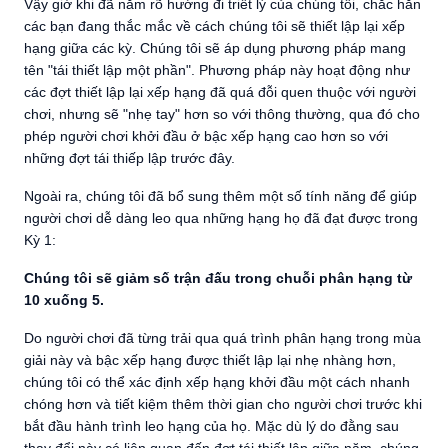
Vậy giờ khi đã nắm rõ hướng đi triết lý của chúng tôi, chắc hẳn
các bạn đang thắc mắc về cách chúng tôi sẽ thiết lập lại xếp
hạng giữa các kỳ. Chúng tôi sẽ áp dụng phương pháp mang
tên "tái thiết lập một phần". Phương pháp này hoạt động như
các đợt thiết lập lại xếp hạng đã quá đỗi quen thuộc với người
chơi, nhưng sẽ "nhẹ tay" hơn so với thông thường, qua đó cho
phép người chơi khởi đầu ở bậc xếp hạng cao hơn so với
những đợt tái thiếp lập trước đây.
Ngoài ra, chúng tôi đã bổ sung thêm một số tính năng để giúp
người chơi dễ dàng leo qua những hạng họ đã đạt được trong
Kỳ 1:
Chúng tôi sẽ giảm số trận đấu trong chuỗi phân hạng từ
10 xuống 5.
Do người chơi đã từng trải qua quá trình phân hạng trong mùa
giải này và bậc xếp hạng được thiết lập lại nhẹ nhàng hơn,
chúng tôi có thể xác định xếp hạng khởi đầu một cách nhanh
chóng hơn và tiết kiệm thêm thời gian cho người chơi trước khi
bắt đầu hành trình leo hạng của họ. Mặc dù lý do đằng sau