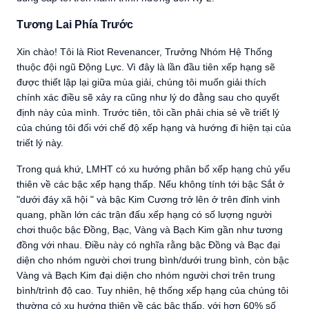
Tương Lai Phía Trước
Xin chào! Tôi là Riot Revenancer, Trưởng Nhóm Hệ Thống
thuộc đội ngũ Động Lực. Vì đây là lần đầu tiên xếp hạng sẽ
được thiết lập lại giữa mùa giải, chúng tôi muốn giải thích
chính xác điều sẽ xảy ra cũng như lý do đằng sau cho quyết
định này của mình. Trước tiên, tôi cần phải chia sẻ về triết lý
của chúng tôi đối với chế độ xếp hạng và hướng đi hiện tại của
triết lý này.
Trong quá khứ, LMHT có xu hướng phân bổ xếp hạng chủ yếu
thiên về các bậc xếp hạng thấp. Nếu không tính tới bậc Sắt ở
"dưới đáy xã hội " và bậc Kim Cương trở lên ở trên đỉnh vinh
quang, phần lớn các trận đấu xếp hạng có số lượng người
chơi thuộc bậc Đồng, Bạc, Vàng và Bạch Kim gần như tương
đồng với nhau. Điều này có nghĩa rằng bậc Đồng và Bạc đại
diện cho nhóm người chơi trung bình/dưới trung bình, còn bậc
Vàng và Bạch Kim đại diện cho nhóm người chơi trên trung
bình/trình độ cao. Tuy nhiên, hệ thống xếp hạng của chúng tôi
thường có xu hướng thiên về các bậc thấp, với hơn 60% số