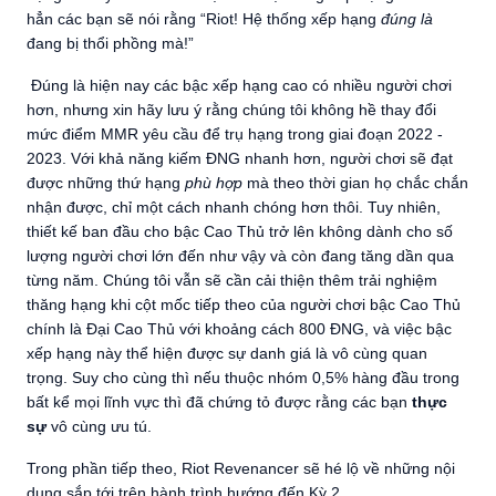
hẳn các bạn sẽ nói rằng “Riot! Hệ thống xếp hạng
đúng là
đang bị thổi phồng mà!”
Đúng là hiện nay các bậc xếp hạng cao có nhiều người chơi
hơn, nhưng xin hãy lưu ý rằng chúng tôi không hề thay đổi
mức điểm MMR yêu cầu để trụ hạng trong giai đoạn 2022 -
2023. Với khả năng kiếm ĐNG nhanh hơn, người chơi sẽ đạt
được những thứ hạng
phù hợp
mà theo thời gian họ chắc chắn
nhận được, chỉ một cách nhanh chóng hơn thôi. Tuy nhiên,
thiết kế ban đầu cho bậc Cao Thủ trở lên không dành cho số
lượng người chơi lớn đến như vậy và còn đang tăng dần qua
từng năm. Chúng tôi vẫn sẽ cần cải thiện thêm trải nghiệm
thăng hạng khi cột mốc tiếp theo của người chơi bậc Cao Thủ
chính là Đại Cao Thủ với khoảng cách 800 ĐNG, và việc bậc
xếp hạng này thể hiện được sự danh giá là vô cùng quan
trọng. Suy cho cùng thì nếu thuộc nhóm 0,5% hàng đầu trong
bất kể mọi lĩnh vực thì đã chứng tỏ được rằng các bạn
thực
sự
vô cùng ưu tú.
Trong phần tiếp theo, Riot Revenancer sẽ hé lộ về những nội
dung sắp tới trên hành trình hướng đến Kỳ 2.