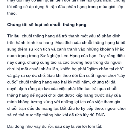
thay đổi này có liên quan đến đợt tái thiết lập giữa năm, chúng
tôi cũng sẽ áp dụng 5 trận đấu phân hạng trong mùa giải tiếp
theo.
Chúng tôi sẽ loại bỏ chuỗi thăng hạng.
Từ lâu, chuỗi thăng hạng đã trở thành một yếu tố phân định
trên hành trình leo hạng. Mục đích của chuỗi thăng hạng là bổ
sung thêm sự kịch tích và cạnh tranh vào những khoảnh khắc
quan trọng trong Sự Nghiệp Leo Hạng của bạn. Tuy rằng điều
này đúng, chúng cũng tạo ra các trường hợp trong đó người
chơi bị mất chuỗi nhiều lần, khiến họ phải "giậm chân tại chỗ"
và gây ra sự ức chế. Sau khi theo dõi tần suất người chơi "cày
cuốc" chuỗi thăng hạng vào hai kỳ mỗi năm, chúng tôi đã
quyết định rằng áp lực của việc phải liên tục trải qua chuỗi
thăng hạng để người chơi đạt được xếp hạng trước đây của
mình không tương xứng với những lợi ích của việc tham gia
chuỗi trận đấu đó mang lại. Bắt đầu từ kỳ tiếp theo, người chơi
sẽ có thể trực tiếp thăng bậc khi đã tích lũy đủ ĐNG.
Dài dòng như vậy đủ rồi, sau đây là vài lời tóm tắt: