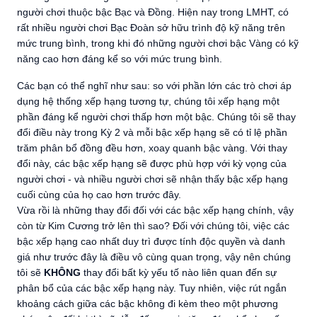
người chơi thuộc bậc Bạc và Đồng. Hiện nay trong LMHT, có
rất nhiều người chơi Bạc Đoàn sở hữu trình độ kỹ năng trên
mức trung bình, trong khi đó những người chơi bậc Vàng có kỹ
năng cao hơn đáng kể so với mức trung bình.
Các bạn có thể nghĩ như sau: so với phần lớn các trò chơi áp
dụng hệ thống xếp hạng tương tự, chúng tôi xếp hạng một
phần đáng kể người chơi thấp hơn một bậc. Chúng tôi sẽ thay
đổi điều này trong Kỳ 2 và mỗi bậc xếp hạng sẽ có tỉ lệ phần
trăm phân bổ đồng đều hơn, xoay quanh bậc vàng. Với thay
đổi này, các bậc xếp hạng sẽ được phù hợp với kỳ vọng của
người chơi - và nhiều người chơi sẽ nhận thấy bậc xếp hạng
cuối cùng của họ cao hơn trước đây.
Vừa rồi là những thay đổi đối với các bậc xếp hạng chính, vậy
còn từ Kim Cương trở lên thì sao? Đối với chúng tôi, việc các
bậc xếp hạng cao nhất duy trì được tính độc quyền và danh
giá như trước đây là điều vô cùng quan trọng, vậy nên chúng
tôi sẽ
KHÔNG
thay đổi bất kỳ yếu tố nào liên quan đến sự
phân bổ của các bậc xếp hạng này. Tuy nhiên, việc rút ngắn
khoảng cách giữa các bậc không đi kèm theo một phương