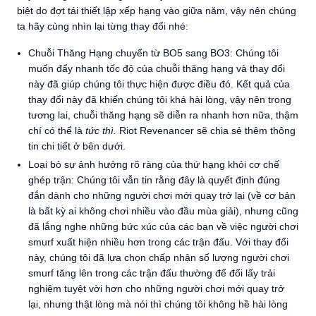
biệt do đợt tái thiết lập xếp hạng vào giữa năm, vậy nên chúng
ta hãy cùng nhìn lại từng thay đổi nhé:
Chuỗi Thăng Hạng chuyển từ BO5 sang BO3: Chúng tôi
muốn đẩy nhanh tốc độ của chuỗi thăng hạng và thay đổi
này đã giúp chúng tôi thực hiện được điều đó. Kết quả của
thay đổi này đã khiến chúng tôi khá hài lòng, vậy nên trong
tương lai, chuỗi thăng hạng sẽ diễn ra nhanh hơn nữa, thậm
chí có thể là
tức thì.
Riot Revenancer sẽ chia sẻ thêm thông
tin chi tiết ở bên dưới
.
Loại bỏ sự ảnh hưởng rõ ràng của thứ hạng khỏi cơ chế
ghép trận: Chúng tôi vẫn tin rằng đây là quyết định đúng
đắn dành cho những người chơi mới quay trở lại (về cơ bản
là bất kỳ ai không chơi nhiều vào đầu mùa giải), nhưng cũng
đã lắng nghe những bức xúc của các bạn về việc người chơi
smurf xuất hiện nhiều hơn trong các trận đấu. Với thay đổi
này, chúng tôi đã lựa chọn chấp nhận số lượng người chơi
smurf tăng lên trong các trận đấu thường để đổi lấy trải
nghiệm tuyệt vời hơn cho những người chơi mới quay trở
lại, nhưng thật lòng mà nói thì chúng tôi không hề hài lòng