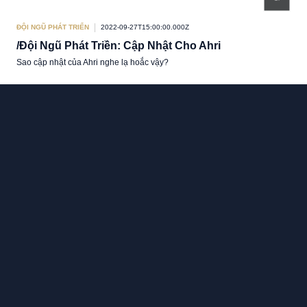
ĐỘI NGŨ PHÁT TRIỂN
2022-09-27T15:00:00.000Z
/Đội Ngũ Phát Triền: Cập Nhật Cho Ahri
Sao cập nhật của Ahri nghe lạ hoắc vậy?