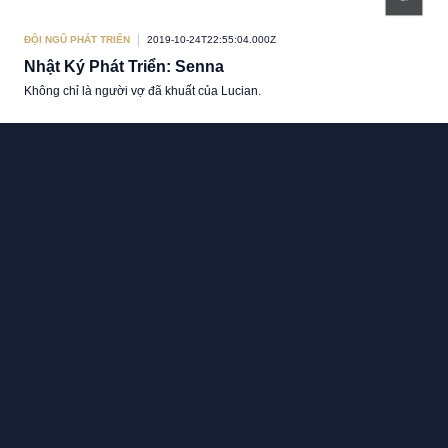
ĐỘI NGŨ PHÁT TRIỂN
2019-10-24T22:55:04.000Z
Nhật Ký Phát Triển: Senna
Không chỉ là người vợ đã khuất của Lucian.