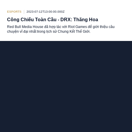
ESPORTS
2023-07-12T13:00:00.000Z
Công Chiếu Toàn Cầu - DRX: Thăng Hoa
Red Bull Media House đã hợp tác với Riot Games để giới thiệu câu
chuyện vĩ đại nhất trong lịch sử Chung Kết Thế Giới.