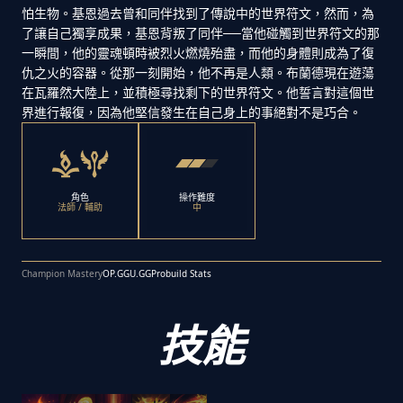
怕生物。基恩過去曾和同伴找到了傳說中的世界符文，然而，為
了讓自己獨享成果，基恩背叛了同伴──當他碰觸到世界符文的那
一瞬間，他的靈魂頓時被烈火燃燒殆盡，而他的身體則成為了復
仇之火的容器。從那一刻開始，他不再是人類。布蘭德現在遊蕩
在瓦羅然大陸上，並積極尋找剩下的世界符文。他誓言對這個世
界進行報復，因為他堅信發生在自己身上的事絕對不是巧合。
角色
操作難度
法師 / 輔助
中
Champion Mastery
OP.GG
U.GG
Probuild Stats
技能