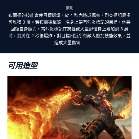
被動
布蘭德的技能會使目標燃燒，於 4 秒內造成傷害。烈炎標記最多
可堆積 3 層。若布蘭德擊殺一名身上帶有烈炎標記的目標，他將
回復自身魔力。當烈炎標記在英雄或大型野怪身上累加到 3 層
時，其將在 2 秒後爆炸，對目標附近所有敵人施加技能效果，並
造成大量傷害。
可用造型