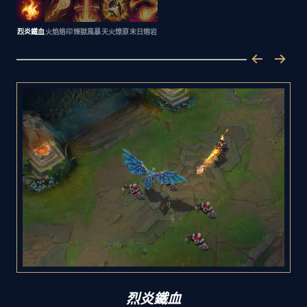
烈炎鐵血
火焰烙印
煉獄風暴
天火燎原
末日熔岩
烈炎鐵血