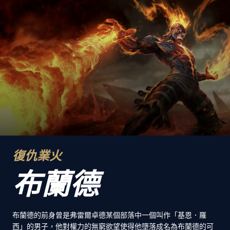
復仇業火
布蘭德
布蘭德的前身曾是弗雷爾卓德某個部落中一個叫作「基恩．羅
西」的男子，他對權力的無窮欲望使得他墮落成名為布蘭德的可