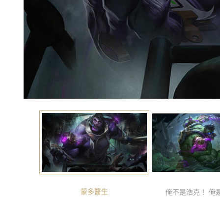
蒙多醫生
俺不是浩克！ 俺