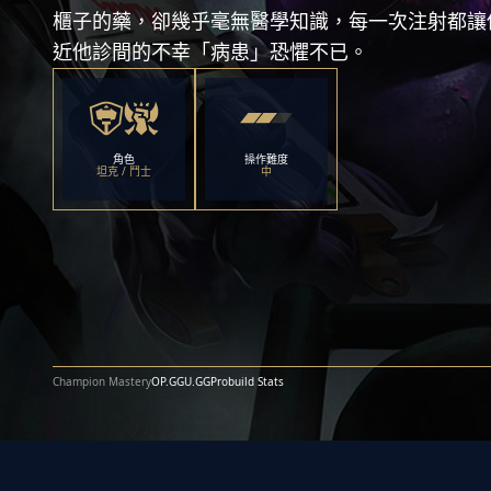
櫃子的藥，卻幾乎毫無醫學知識，每一次注射都讓
近他診間的不幸「病患」恐懼不已。
角色
操作難度
坦克 / 鬥士
中
Champion Mastery
OP.GG
U.GG
Probuild Stats