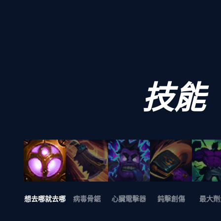
技能
想去哪就去哪
病毒骨鋸
心臟電擊器
鈍擊創傷
最大劑