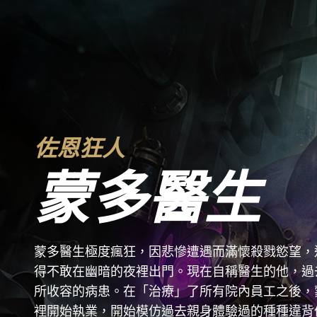
佐恩狂人
蒙多醫生
蒙多醫生極度瘋狂，因悲慘遭遇而滿懷殺戮慾望，
得不敢在幽暗的夜裡出門。現在自稱醫生的他，過
所收容的病患。在「治療」了所有院內員工之後，
裡開始執業，開始模仿過去親身體驗過的種種違背