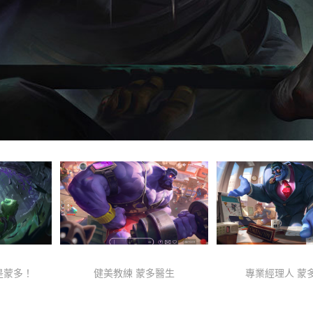
是蒙多！
健美教練 蒙多醫生
專業經理人 蒙