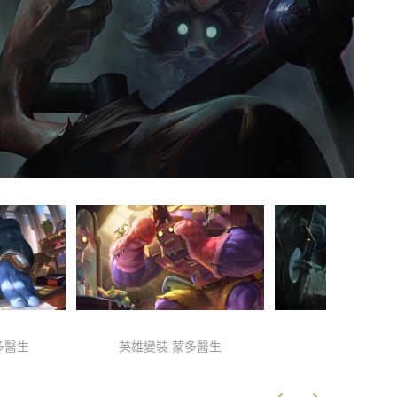
多醫生
英雄變裝 蒙多醫生
處刑者 蒙