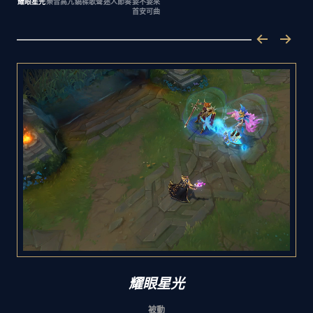
耀眼星光
樂音高亢
繞樑歌聲
迷人節奏
要不要來
首安可曲
耀眼星光
被動