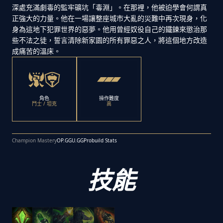
深處充滿劇毒的監牢礦坑「毒淵」。在那裡，他被迫學會何謂真
正強大的力量。他在一場讓整座城市大亂的災難中再次現身，化
身為這地下犯罪世界的惡夢。他用曾經奴役自己的鐵鍊來懲治那
些不法之徒，誓言清除新家園的所有罪惡之人，將這個地方改造
成痛苦的溫床。
角色
操作難度
鬥士 / 坦克
高
Champion Mastery
OP.GG
U.GG
Probuild Stats
技能