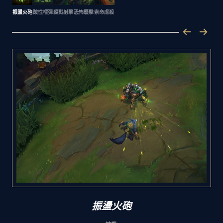
振盪火砲
酸性榴彈
殺戮射擊
恐怖襲擊
索命虐殺
振盪火砲