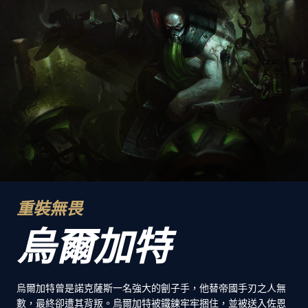
重裝無畏
烏爾加特
烏爾加特曾是諾克薩斯一名強大的劊子手，他替帝國手刃之人無
數，最終卻遭其背叛。烏爾加特被鐵鍊牢牢捆住，並被送入佐恩