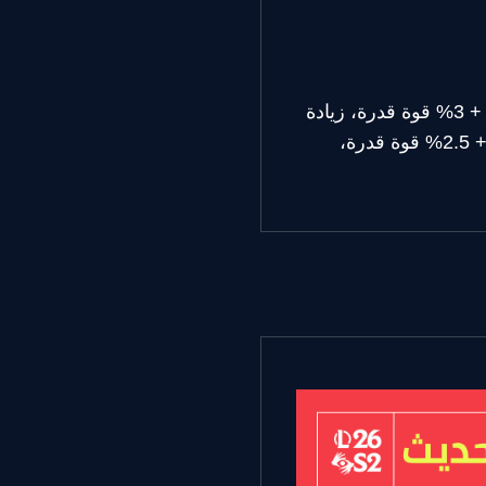
الضرر المتكيف كل ثانية: 4 - 12 (يتزايد حسب المستوى) + 8% ضرر هجوم إضافي + 3% قوة قدرة، زيادة
بنسبة 100% بعد 3ث ⇐ 4 - 12 (يتزايد حسب المستوى) + 7% ضرر هجوم إضافي + 2.5% قوة قدرة،