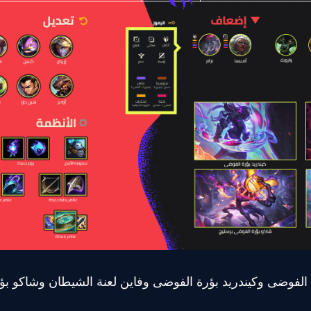
الفوضى وكيندريد بؤرة الفوضى وفاين لعنة الشيطان وشاكو بؤ