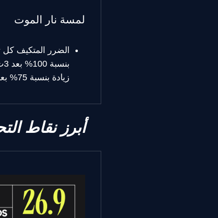
لمسة نار الموت
زيادة بنسبة 75% بعد 3ث
أبرز نقاط الت