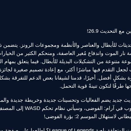
ع التحديث 26.9!
حديثات للأبطال والعناصر والأنظمة ومجموعات الرونز. يتضمن ذ
 نار الموت واندفاع مُغير العاصفة، ومنحكم الكثير من الخيارات
ة متنوعة من التشكيلات البديلة للأبطال. فيما يتعلق بمهام الأ
ت لجعل التقدم فيها مباشرًا أكثر، مع إعادة تصميم صغيرة لجائ
ة بشكلٍ أفضل. أخيرًا، قدمنا لشيفانا بعض الدعم للتفرقة بشك
ا طرقًا لتكون تنينةً قوية التحمل.
حديث جديد يضم الفعاليات وتحسينات جديدة وخريطة جديدة والمزيد
التعديلات وإصلاحات العيوب في آرام
ستهلال الموسم 2: بؤرة الفوضى!
اطلعوا على صفحة ويكي بإدارة مجتمع لاعبينا