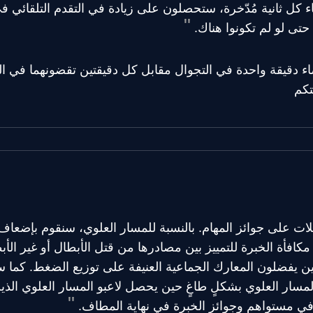
 لقاء كل ثانية مُدّخرة، ستحصلون على زيادة في التقدم التلقائي ف
حتى لو لم تكونوا هناك.
ء دقيقة واحدة في التجوال مقابل كل دقيقتين تقضونهما في المس
تكم
عديلات على جوائز المهام. بالنسبة للمسار العلوي، سنقوم بإضع
فأة الخبرة للتمييز بين مصادرها من قتل الأبطال أو غير الأبط
ذين يفضلون المعارك الجماعية العنيفة على توزيع الضغط. كم
لمسار العلوي بشكلٍ طاغٍ حين يحصل لاعبو المسار العلوي الذ
في مستواهم وجوائز الخبرة في نهاية المطاف.