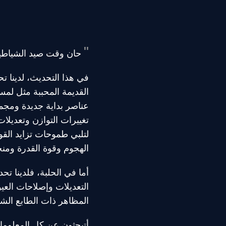
حان وقت صيد الشياطين م
في هذا التحديث، لدينا ت
القديمة المحببة مثل لمسة
عناصر بداية جديدة ومجموع
تغييرات التوازن وتعديلا
لتلبي طموحات تزايد القو
الهجوم وقوة القدرة ومنحه
أما في الحلبة، فلدينا ت
المظاهر ذات الطابع الشيطاني لا
أتبحثون عن كل المعلومات المتعلقة بلعبة League of Legends؟ 