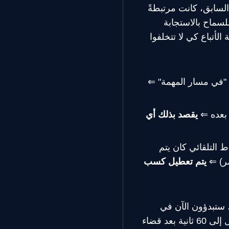
السابق، كانت مرتبطةً
لسماح بالاستجابة
لأتباع كي لا تتخلفوا
 بعده ⇐
يقصد بذلك أي
ط التلقائي كان يتم
صر) ⇐
يتم تعطيل كسب
 يسمح التقدم التلقائي في النقاط الآن بدرجةٍ معقولةٍ من التجوال. بعد المستوى 3، ستبدؤون الآن في
ادخار وقت مخصص للتجوال أثناء وجودكم "في مسار المهمة"، وستحصلون على ما يصل إلى 60 ثانية بعد قضاء