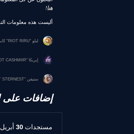
هنا
!
أليست هذه معلومات التح
ليلو "RIOT RIRU" كابريروس
إيريكا "RIOT CASHMIIR" هاس
ستيفن "RIOT STERNEST" إيرنست
إضافات على ا
مستجدات 30 أبريل 2026