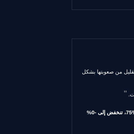
ا والتقليل من صعوبتها بشكل
ت.
-75%، تنخفض إلى -0%