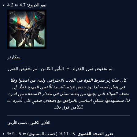
نمو الدروع
: 4.7 ⇐ 4.2
سكارنر
التأثير الكامن - تم تخفيض الضرر. E - تم تخفيض ضرر القدرة.
كان سكارنر مفرط القوة في اللعب الاحترافي ولدى من أمضوا وقتًا
في إتقان لعبه، لذا نود خفض قوته بالنسبة للّاعبين المهرة قليلًا. إن
معظم الفوائد التي يجنيها من يتقنه تتمثل في مقدار الاستفادة من قدرة
E، لذا سنستهدفها بشكلٍ أساسي بالترافق مع إضعافٍ صغيرٍ على تأثيره
الكامن فوق ذلك.
التأثير الكامن - خسف الأرض
ضرر الصحة القصوى
: 5 - 11 % (حسب المستوى) ⇐ 5 - 9 %