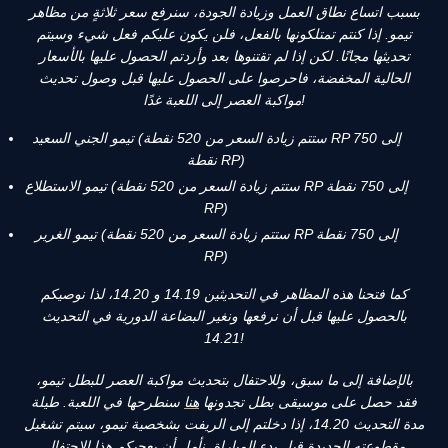
بسبب اتساع نطاق العمل وزيادة الجودة، سنرفع سعر ثلاثةٍ من مظاهر
تيمو. إذا كنتم تمتلكونها بالفعل، فلن يكون عليكم فعل شيء وسيتم
تحديثها مجانًا. لكن إذا لم تقتنوها بعد وأردتم الحصول عليها بالأسعار
الحالية المخفضة، فاحرصوا على الحصول عليها قبل وصول تحديث
مواكبة العصر إلى اللعبة غدًا!
تيمو الجني السعيد (ستتم زيادة السعر من 520 نقطة RP إلى 750
نقطة RP)
تيمو الاستطلاع (ستتم زيادة السعر من 520 نقطة RP إلى 750 نقطة
RP)
تيمو الغرير (ستتم زيادة السعر من 520 نقطة RP إلى 750 نقطة
RP)
كما فتحنا هذه المظاهر في التحديثين 14.19 و 14.20، لذا نوصيكم
بالحصول عليها قبل أن نرفعها ونغير البضاعة الدورية في التحديث
14.21!
بالإضافة إلى ما سبق، وللاحتفال بتحديث مواكبة العصر للبطل تيمو،
فقد حصل على
موسيقى بطل تجدونها
هنا
سنطرحها في اللعبة. طيلة
مدة التحديث 14.20، إذا دخلتم إلى الريفت بشخصية تيمو، سيتم تشغيل
مقطوعته الجديدة قبل بدء المباراة. نأمل أن يعجبكم هذا الاحتفال