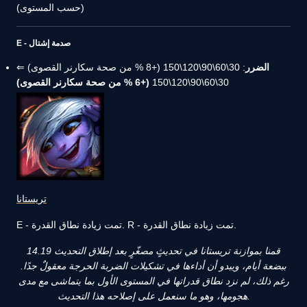
(حسب المستوى)
E - صدمة إشتال
الضرر
: 30\60\90\120\150 (+8 % من صحة سكارنر القصوى) ⇐
30\60\90\120\150
(+6 % من صحة سكارنر القصوى)
تريستانا
E - تمت زيادة نطاق القدرة. R - تمت زيادة نطاق القدرة.
قمنا بموازنة تريستانا في تحديثٍ مصغّرٍ بعد إطلاق التحديث 14.19
ببضعة أيام، ويبدو أن أداءها في تشكيلات الضربة الحرجة معقولٌ جدًا.
رغم ذلك، لم نزد نطاق قدراتها في المستوى الأول بما يتماشى مع مدى
هجومها، وهو ما سنعمل على إصلاحه هذا التحديث.