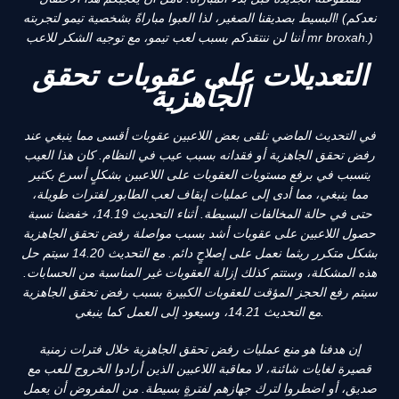
البسيط بصديقنا الصغير، لذا العبوا مباراةً بشخصية تيمو لتجربته! (نعدكم
أننا لن ننتقدكم بسبب لعب تيمو، مع توجيه الشكر للاعب mr broxah.)
التعديلات على عقوبات تحقق
الجاهزية
في التحديث الماضي تلقى بعض اللاعبين عقوبات أقسى مما ينبغي عند
رفض تحقق الجاهزية أو فقدانه بسبب عيب في النظام. كان هذا العيب
يتسبب في برفع مستويات العقوبات على اللاعبين بشكلٍ أسرع بكثير
مما ينبغي، مما أدى إلى عمليات إيقاف لعب الطابور لفترات طويلة،
حتى في حالة المخالفات البسيطة. أثناء التحديث 14.19، خفضنا نسبة
حصول اللاعبين على عقوبات أشد بسبب مواصلة رفض تحقق الجاهزية
بشكل متكرر ريثما نعمل على إصلاحٍ دائم. مع التحديث 14.20 سيتم حل
هذه المشكلة، وستتم كذلك إزالة العقوبات غير المناسبة من الحسابات.
سيتم رفع الحجز المؤقت للعقوبات الكبيرة بسبب رفض تحقق الجاهزية
مع التحديث 14.21، وسيعود إلى العمل كما ينبغي.
إن هدفنا هو منع عمليات رفض تحقق الجاهزية خلال فترات زمنية
قصيرة لغايات شائنة، لا معاقبة اللاعبين الذين أرادوا الخروج للعب مع
صديق، أو اضطروا لترك جهازهم لفترةٍ بسيطة. من المفروض أن يعمل