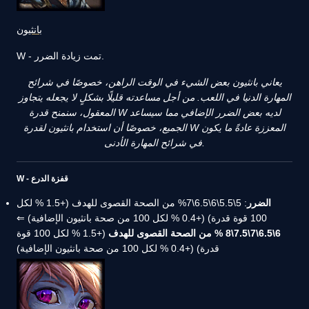
بانثيون
W - تمت زيادة الضرر.
يعاني بانثيون بعض الشيء في الوقت الراهن، خصوصًا في شرائح
المهارة الدنيا في اللعب. من أجل مساعدته قليلًا بشكلٍ لا يجعله يتجاوز
المعقول، سنمنح قدرة W لديه بعض الضرر الإضافي مما سيساعد
الجميع، خصوصًا أن استخدام بانثيون لقدرة W المعززة عادةً ما يكون
في شرائح المهارة الأدنى.
W - قفزة الدرع
الضرر
: 5\5.5\6\6.5\7% من الصحة القصوى للهدف (+1.5 % لكل
100 قوة قدرة) (+0.4 % لكل 100 من صحة بانثيون الإضافية) ⇐
6\6.5\7\7.5\8 % من الصحة القصوى للهدف
(+1.5 % لكل 100 قوة
قدرة) (+0.4 % لكل 100 من صحة بانثيون الإضافية)