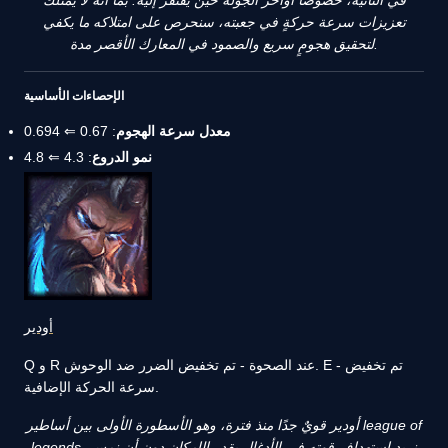
في الثانية، خصوصًا أواخر الجولة حين يفتقر إليه. بما أنه لا يمتلك
تعزيزات سرعة حركةٍ في جعبته، سنحرص على امتلاكه ما يكفي
لتحقيق هجومٍ سريع والصمود في المعارك الأقصر مدة.
الإحصاءات الأساسية
معدل سرعة الهجوم
: 0.67 ⇐ 0.694
نمو الدروع
: 4.3 ⇐ 4.8
أودير
Q و R عند الصحوة - تم تخفيض الضرر ضد الوحوش. E - تم تخفيض
سرعة الحركة الإضافية.
أودير قويٌ جدًا منذ فترة، وهو الأسطورة الأولى بين أساطير league of
legends. نريد استهداف قوته في الأدغال بقدر الإمكان دون أن نمس