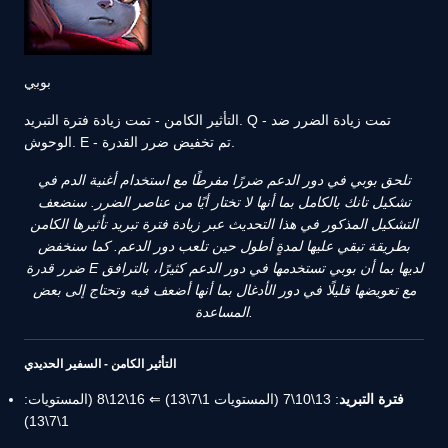
بوبي
التأثير الكامن - تمت زيادة فترة التبريد. Q - تمت زيادة الضرر ضد
الوحوش. E - تم تخفيض ضرر القدرة.
تلحق بوبي في دور الدعم ضررًا مفرطًا مع استخدام أغنية الدم في
تشكيل تانك بالكامل بما أنها لا تختار أيًا من عناصر الضرر. سنضعف
التشكيل المذكور في هذا التحديث عبر زيادة فترة تبريد تأثيرها الكامن
بطريقة تبقي عليها لمدةٍ أطول حين تلعب دور الدعم. كما سنخفض
ضرر قدرة E لديها بما أن بوبي تستخدمها في دور الدعم كثيرًا، بالترافق
مع تعويضها قليلًا في دور الأدغال بما أنها أضعف فيه وتحتاج إلى بعض
المساعدة.
التأثير الكامن - السفير الحديدي
فترة التبريد
: 13\10\7 (المستويات 1\7\13) ⇐ 16\12\8 (المستويات:
1\7\13)