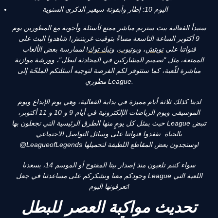
اليوم 10: إطار وأيقونة سيفير الذكرى السنوية
سنبدأ الفعالية ببث ستريم مباشر ممتع لأسئلة وأجوبة مع المطورين يوم
9 أكتوبر الساعة التاسعة مساءً بتوقيت غرينتش! شاهدوا البث على
قنواتنا على
تويتش
، و
يوتيوب
، و
تيك توك
!
لممارسة بعض الألعاب
الممتعة، مثل "تصميم المشاركين في المحادثة لبطل"، وورشة موازنة
مباشرة للّعبة، كما ستتوفر لكم الفرصة لتوجيه أسئلتكم الملحّة إلى
مطوري League.
لدينا كذلك ثلاثة أيام مميزة في بداية الفعالية، وهي يوم الإبداع ويوم
الموسيقى ويوم الرياضات الإلكترونية في أيام 9 و 10 و 11 أكتوبر،
حيث يمثل كل يومٍ منها الطرق الرئيسية التي تجعلون بها League تنبض
بالحياة. تفقدوا قنواتنا على وسائل التواصل الاجتماعي
@LeagueofLegends وستجدون بعض المقاطع اللطيفة لتحميلها!
سواء كنتم تلعبون منذ إصدار بيتا المفتوح أو الموسم 14، يسعدنا
وجودكم معنا ونشكركم على مساعدتنا في جعل League اللعبة التي
تعرفونها اليوم!
تحديث مواكبة العصر للبطل