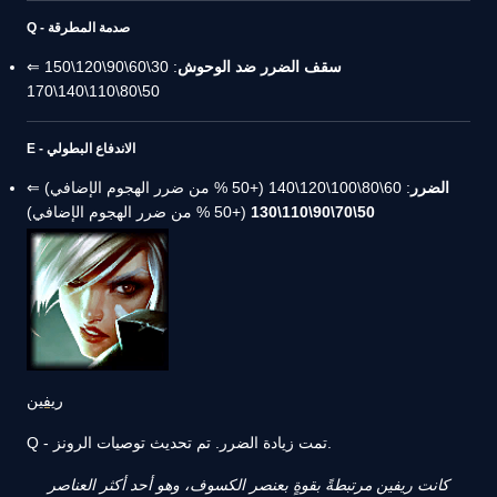
Q - صدمة المطرقة
سقف الضرر ضد الوحوش
: 30\60\90\120\150 ⇐
50\80\110\140\170
E - الاندفاع البطولي
الضرر
: 60\80\100\120\140 (+50 % من ضرر الهجوم الإضافي) ⇐
50\70\90\110\130
(+50 % من ضرر الهجوم الإضافي)
ريفين
Q - تمت زيادة الضرر. تم تحديث توصيات الرونز.
كانت ريفين مرتبطةً بقوةٍ بعنصر الكسوف، وهو أحد أكثر العناصر