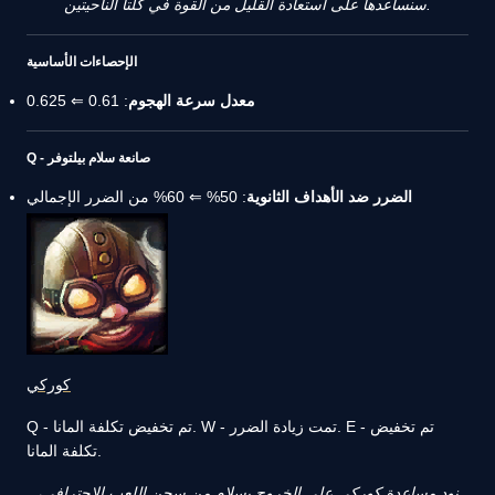
سنساعدها على استعادة القليل من القوة في كلتا الناحيتين.
الإحصاءات الأساسية
معدل سرعة الهجوم
: 0.61 ⇐ 0.625
Q - صانعة سلام بيلتوفر
الضرر ضد الأهداف الثانوية
: 50% ⇐ 60% من الضرر الإجمالي
كوركي
Q - تم تخفيض تكلفة المانا. W - تمت زيادة الضرر. E - تم تخفيض
تكلفة المانا.
نود مساعدة كوركي على الخروج بسلامٍ من سجن اللعب الاحترافي،