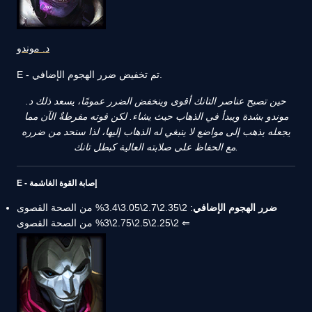
د. موندو
E - تم تخفيض ضرر الهجوم الإضافي.
حين تصبح عناصر التانك أقوى وينخفض الضرر عمومًا، يسعد ذلك د.
موندو بشدة ويبدأ في الذهاب حيث يشاء. لكن قوته مفرطةٌ الآن مما
يجعله يذهب إلى مواضع لا ينبغي له الذهاب إليها، لذا سنحد من ضرره
مع الحفاظ على صلابته العالية كبطل تانك.
E - إصابة القوة الغاشمة
ضرر الهجوم الإضافي
: 2\2.35\2.7\3.05\3.4% من الصحة القصوى
⇐ 2\2.25\2.5\2.75\3% من الصحة القصوى