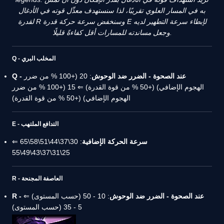
به في المسار العلوي تقريبًا، لذا سنستهدف معدِّل قوته في الأدغال
لقدرة R وسنخفض سرعة حركة قدرة E لإبطاء سرعة التطهير لديه
وجعل مساندته للمسارات أقل كفاءةً قليلًا.
Q - المخلب البري
Q - عند الصحوة - الضرر ضد الوحوش
: 20 (+100 % من ضرر
الهجوم الإضافي) (+50 % من قوة القدرة) ⇐ 15 (+100 % من ضرر
الهجوم الإضافي) (+50 % من قوة القدرة)
E - التدافع الملتهب
سرعة الحركة الإضافية
: 30\37\44\51\58\65 ⇐
25\31\37\43\49\55
R - العاصفة المجنحة
R - عند الصحوة - الضرر ضد الوحوش
: 10 - 50 (حسب المستوى) ⇐
5 - 35 (حسب المستوى)