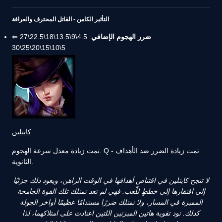
التأثير الكامن - القاتل المحترف والعرافة
ضرر الهجوم الإضافي
: 4.5\9\13.5\18\22.5\27 ⇐
5\10\15\20\25\30
كايتلين
تمت زيادة معدل سرعة الهجوم. Q - تمت زيادة الضرر ضد الأهداف
الثانوية.
لا تنجح كايتلين في اقتناص أهدافها في الوقت الراهن، ويعود ذلك جزئيًا
إلى افتقارها إلى خططٍ للّعب. فهي لم تعد تمتلك تلك القوة الجامحة
المميزة في المسار، ولا تمتلك ضررًا مستدامًا عظيمًا أواخر الجولة
كذلك. نود تقوية هاتين الميزتين اللتين اعتادت على امتلاكهما، لذا