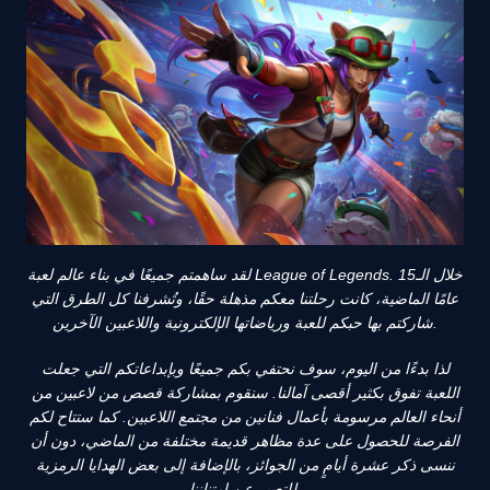
لقد ساهمتم جميعًا في بناء عالم لعبة League of Legends. خلال الـ15
عامًا الماضية، كانت رحلتنا معكم مذهلة حقًا، وتُشرفنا كل الطرق التي
شاركتم بها حبكم للعبة ورياضاتها الإلكترونية واللاعبين الآخرين.
لذا بدءًا من اليوم، سوف نحتفي بكم جميعًا وبإبداعاتكم التي جعلت
اللعبة تفوق بكثير أقصى آمالنا. سنقوم بمشاركة قصص من لاعبين من
أنحاء العالم مرسومة بأعمال فنانين من مجتمع اللاعبين. كما ستتاح لكم
الفرصة للحصول على عدة مظاهر قديمة مختلفة من الماضي، دون أن
ننسى ذكر عشرة أيامٍ من الجوائز، بالإضافة إلى بعض الهدايا الرمزية
للتعبير عن امتناننا.