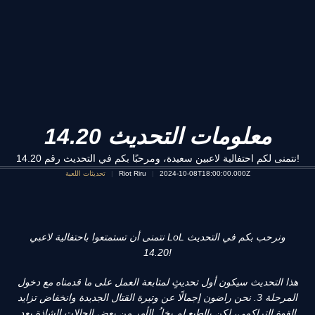
معلومات التحديث 14.20
نتمنى لكم احتفالية لاعبين سعيدة، ومرحبًا بكم في التحديث رقم 14.20!
2024-10-08T18:00:00.000Z
Riot Riru
تحديثات اللعبة
نتمنى أن تستمتعوا باحتفالية لاعبي LoL ونرحب بكم في التحديث
14.20!
هذا التحديث سيكون أول تحديثٍ لمتابعة العمل على ما قدمناه مع دخول
المرحلة 3. نحن راضون إجمالًا عن وتيرة القتال الجديدة وانخفاض تزايد
القوة التراكمي، لكن بالطبع لم يخلُ الأمر من بعض الحالات الشاذة بعد