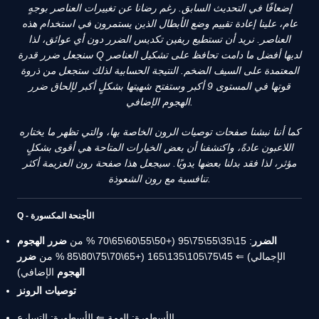
إضعافًا في التحديث السابق. رغم رضانا عن تغييرات العناصر بوجهٍ
عام، علينا إعادة تقييم وضع الأبطال الذين يستمرون في استخدام هذه
العناصر. نريد أن تستطيع ريفين تكديس الضرر دون أي عوائق، لذا
سنجعل ضرر قدرة Q لديها أفضل ما دامت تحافظ على تشكيل العناصر
المعتمدة على السيف الضخم. النتيجة الحسابية لذلك ستجعل من ذروة
قوتها في المستوى 9 أكبر وستفتح شهيتها بشكلٍ أكبر لإلحاق ضرر
الهجوم الإضافي.
كما أننا نبشنا صفحات توصيات الرون الخاصة بها، والتي تظهر ما يختاره
اللاعبون عادةً، واكتشفنا أن بعض الخيارات المتاحة هي أقوى بشكلٍ
مؤثر، لذا فقد بدلنا بعضها يدويًا. سيجعل هذا صفحة رون العزيمة أكثر
تنافسية مع رون الشعوذة.
Q - الأجنحة المكسورة
الضرر
: 15\35\55\75\95 (+50\55\60\65\70 % من
ضرر الهجوم
الإجمالي) ⇐ 45\75\105\135\165 (+65\70\75\80\85 % من
ضرر
الهجوم
الإضافي)
توصيات الرونز
الأسطورة: الهمة ⇐ الأسطورة: التسارع