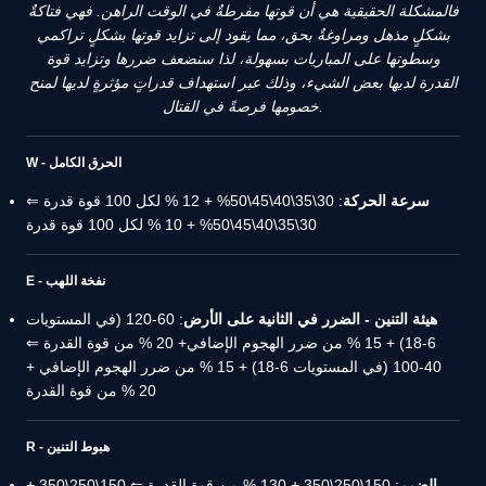
فالمشكلة الحقيقية هي أن قوتها مفرطةٌ في الوقت الراهن. فهي فتاكةٌ
بشكلٍ مذهل ومراوغةٌ بحق، مما يقود إلى تزايد قوتها بشكلٍ تراكمي
وسطوتها على المباريات بسهولة، لذا سنضعف ضررها وتزايد قوة
القدرة لديها بعض الشيء، وذلك عبر استهداف قدراتٍ مؤثرةٍ لديها لمنح
خصومها فرصةً في القتال.
W - الحرق الكامل
سرعة الحركة
: 30\35\40\45\50% + 12 % لكل 100 قوة قدرة ⇐
30\35\40\45\50% + 10 % لكل 100 قوة قدرة
E - نفخة اللهب
هيئة التنين - الضرر في الثانية على الأرض
: 60-120 (في المستويات
6-18) + 15 % من ضرر الهجوم الإضافي+ 20 % من قوة القدرة ⇐
40-100 (في المستويات 6-18) + 15 % من ضرر الهجوم الإضافي +
20 % من قوة القدرة
R - هبوط التنين
الضرر
: 150\250\350 + 130 % من قوة القدرة ⇐ 150\250\350 +