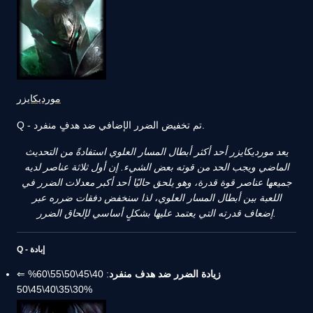
مورديكايزر
Q - تم تخفيض الضرر الإضافي ضد هدفٍ منفرد.
يعد مورديكايزر أحد أكثر أبطال المسار العلوي استفادةً من التحديث
الماضي ويجب الحد من قوته بعض الشيء. إن أول ثلاثة عناصر لديه
جميعها عناصر قوة قدرة، وهو يلحق حاليًا أحد أكبر معدلات الضرر في
اللعبة بين أبطال المسار العلوي، لذا سنخفض دفقات ضرره عبر
إضعاف قدرته التي يعتمد عليها بشكلٍ أساسي لإلحاق الضرر.
Q - إبادة
زيادة الضرر ضد هدف منفرد
: 40\45\50\55\60% ⇐
30\35\40\45\50%