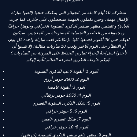
تنتظركم 10 أيام كاملة من الجوائز التي يمكنكم فتحها (العبوا مباراة
لإكمال مهمة، وحين تكملون المهمة ستحصلون على جائزة، كما جرت
العادة) و تتضمن مظهر سيفير الذكرى السنوية الخرافي وجوهرًا خرافيًا
ومجموعة من العناصر التجميلية المستوحاة من المعجبين. سيكون
لديكم حتى 28 أكتوبر لجمعها كلها. بإمكانكم لعب مباراة واحدة كل يوم،
أو الانتظار حتى اليوم الأخير ولعب 10 مباريات متتالية! (لا تنسوا أن
تأخذوا استراحةً لإجراء تمارين الحفاظ على المرونة بين المباريات.)
إليكم خارطة الطريق لمعرفة الغنائم الآتية إليكم!
اليوم 1: أيقونة لاعب للذكرى السنوية
اليوم 2: 2500 جوهر أزرق
اليوم 3: أيقونة غامضة
اليوم 4: 1050 جوهر برتقالي
اليوم 5: شكل الذكرى السنوية التعبيري
اليوم 6: 5 جوهر خرافي
اليوم 7: شكل تعبيري غامض
اليوم 8: 10 جوهر خرافي
اليوم 9: مظهر دائم سيفير الذكرى السنوية (خرافي)