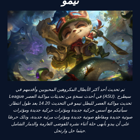
تيمو
تم تحديث أحد أكثر الأبطال المكروهين المحبوبين وأقدمهم في
League في أحدث نسخةٍ من تحديثات مواكبة العصر (ASU). سيطرح
تحديث مواكبة العصر للبطل تيمو في التحديث 14.20 بعد طول انتظار.
سيأتيكم مع أسس حركية جديدة ومؤثرات حركية جديدة ومؤثرات
صوتية جديدة ومقاطع صوتية جديدة ومؤثرات مرئية جديدة، وذلك حرصًا
على أن يبدو بأبهى حلة أثناء نشره للفوضى العارمة والدمار الشامل
حيثما حل وارتحل.