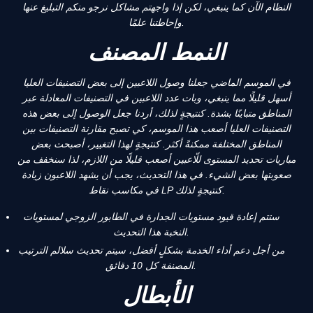
النظام الآن كما ينبغي، لكن إذا واجهتم مشاكل نرجو منكم التبليغ عنها
وإحاطتنا علمًا.
النمط المصنف
في الموسم الماضي جعلنا وصول اللاعبين إلى بعض التصنيفات العليا
أسهل قليلًا مما ينبغي، وبات عدد اللاعبين في التصنيفات المعادلة عبر
المناطق متباينًا بشدة. كنتيجةٍ لذلك، أردنا جعل الوصول إلى بعض هذه
التصنيفات العليا أصعب هذا الموسم، كي تصبح مقارنة التصنيفات بين
المناطق المختلفة ممكنةً أكثر. كنتيجةٍ لهذا التغيير، أصبحت بعض
مباريات تحديد المستوى للّاعبين أصعب قليلًا من اللازم، لذا سنخفف من
صعوبتها بعض الشيء. في هذا التحديث، يجب أن يشهد اللاعبون زيادة
في مكاسب نقاط LP كنتيجةٍ لذلك.
ستتم إعادة قيود مستويات الجدارة في الطابور الزوجي لمستويات
النخبة هذا التحديث.
من أجل دعم أداء الخدمة بشكلٍ أفضل، سيتم تحديث سلالم الترتيب
المصنفة كل 10 دقائق.
الأبطال