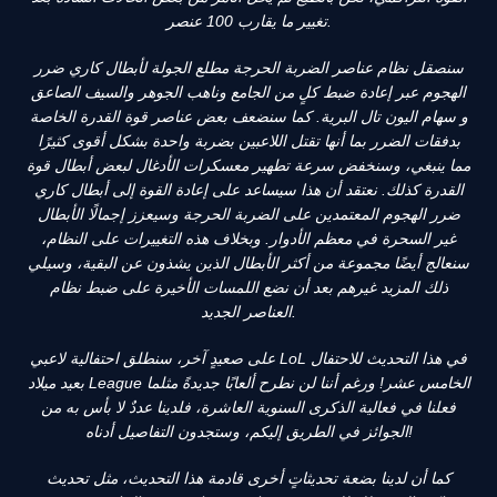
تغيير ما يقارب 100 عنصر.
سنصقل نظام عناصر الضربة الحرجة مطلع الجولة لأبطال كاري ضرر
الهجوم عبر إعادة ضبط كلٍ من الجامع وناهب الجوهر والسيف الصاعق
و سهام اليون تال البرية. كما سنضعف بعض عناصر قوة القدرة الخاصة
بدفقات الضرر بما أنها تقتل اللاعبين بضربة واحدة بشكل أقوى
كثيرًا
مما ينبغي، وسنخفض سرعة تطهير معسكرات الأدغال لبعض أبطال قوة
القدرة كذلك. نعتقد أن هذا سيساعد على إعادة القوة إلى أبطال كاري
ضرر الهجوم المعتمدين على الضربة الحرجة وسيعزز إجمالًا الأبطال
غير السحرة في معظم الأدوار. وبخلاف هذه التغييرات على النظام،
سنعالج أيضًا مجموعة من أكثر الأبطال الذين يشذون عن البقية، وسيلي
ذلك المزيد غيرهم بعد أن نضع اللمسات الأخيرة على ضبط نظام
العناصر الجديد.
على صعيدٍ آخر، سنطلق احتفالية لاعبي LoL في هذا التحديث للاحتفال
بعيد ميلاد League الخامس عشر! ورغم أننا لن نطرح ألعابًا جديدةً مثلما
فعلنا في فعالية الذكرى السنوية العاشرة، فلدينا عددٌ لا بأس به من
الجوائز في الطريق إليكم، وستجدون التفاصيل أدناه!
كما أن لدينا بضعة تحديثاتٍ أخرى قادمة هذا التحديث، مثل تحديث