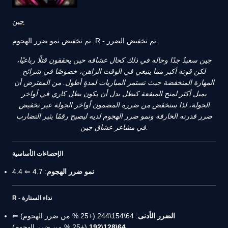
جين
تم تخفيض نمو ضرر الهجوم. R - تم تخفيض الضرر.
جين سعيدٌ جدًا وحاله في ذلك كحال عشاقه حين يحققون قتلًا رباعيًا،
لكن قوته أكبر مما ينبغي في الوقت الراهن، خصوصًا في شرائح
المهارة المنخفضة حيث تستمر المباريات لمدةٍ أطول. من المفترض أن
يميل أكثر لمنح المنفعة كبطل بدل أن يكون بطل كاري في أواخر
الجولة، لذا سنخفض من ضرره المضمون أواخر الجولة عبر تخفيض
ضرر قدرته الخارقة ونمو ضرر الهجوم لديه ليصبح رقمًا يثير التضارب
في مشاعر عشاق جين.
الإحصاءات الأساسية
نمو ضرر الهجوم
: 4.7 ⇐ 4.4
R - نداء الستارة
الضرر الأدنى
: 64\154\244 (+25 % من ضرر الهجوم) ⇐
64\128\192
(+25 % من ضرر الهجوم)