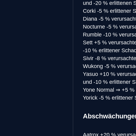
und -20 % erlittenen
Corki
-5 % erlittener
Diana
-5 % verursach
Nocturne
-5 % verurs
Rumble
-10 % verurs
Sett
+5 % verursachte
-10 % erlittener Scha
Sivir
-8 % verursacht
Wukong
-5 % verursa
Yasuo
+10 % verursac
und -10 % erlittener 
Yone
Normal
⇒
+5 % 
Yorick
-5 % erlittene
Abschwächunge
Aatrox
+20 % verursa