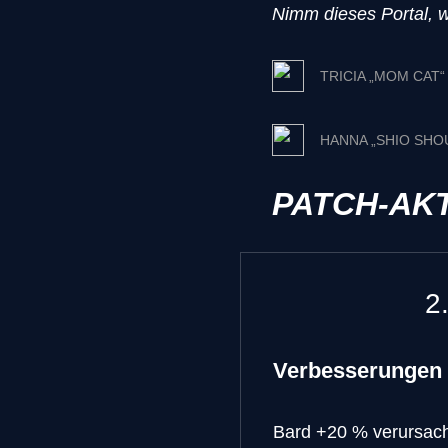
Nimm dieses Portal, 
TRICIA „MOM CAT“
HANNA „SHIO SHO
PATCH-AK
2
Verbesserungen
Bard
+20 % verursach