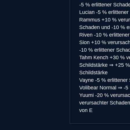
-5 % erlittener Schad
Lucian
-5 % erlittene
Rammus
+10 % verur
Schaden und -10 % er
Riven
-10 % erlittene
Sion
+10 % verursach
-10 % erlittener Scha
Tahm Kench
+30 % ve
Schildstärke
⇒
+25 % 
Schildstärke
Vayne
-5 % erlittene
Volibear
Normal
⇒
-5
Yuumi
-20 % verursac
verursachter Schaden
von E