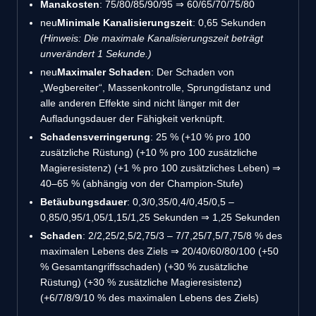
Manakosten
: 75/80/85/90/95 ⇒ 60/65/70/75/80
neu
Minimale Kanalisierungszeit
: 0,65 Sekunden
(Hinweis: Die maximale Kanalisierungszeit beträgt
unverändert 1 Sekunde.)
neu
Maximaler Schaden
: Der Schaden von
„Wegbereiter“, Massenkontrolle, Sprungdistanz und
alle anderen Effekte sind nicht länger mit der
Aufladungsdauer der Fähigkeit verknüpft.
Schadensverringerung
: 25 % (+10 % pro 100
zusätzliche Rüstung) (+10 % pro 100 zusätzliche
Magieresistenz) (+1 % pro 100 zusätzliches Leben) ⇒
40–65 % (abhängig von der Champion-Stufe)
Betäubungsdauer
: 0,3/0,35/0,4/0,45/0,5 –
0,85/0,95/1,05/1,15/1,25 Sekunden ⇒ 1,25 Sekunden
Schaden
: 2/2,25/2,5/2,75/3 – 7/7,25/7,5/7,75/8 % des
maximalen Lebens des Ziels ⇒ 20/40/60/80/100 (+50
% Gesamtangriffsschaden) (+30 % zusätzliche
Rüstung) (+30 % zusätzliche Magieresistenz)
(+6/7/8/9/10 % des maximalen Lebens des Ziels)