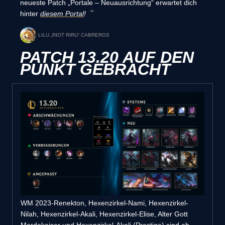
neueste Patch „Portale – Neuausrichtung“ erwartet dich
hinter
diesem Portal
!
LILU „RIOT RIRU“ CABREROS
PATCH 13.20 AUF DEN
PUNKT GEBRACHT
WM 2023-Renekton, Hexenzirkel-Nami, Hexenzirkel-
Nilah, Hexenzirkel-Akali, Hexenzirkel-Elise, Alter Gott
Mordekaiser und Hexenzirkel-Akali (Prestige) sind ab