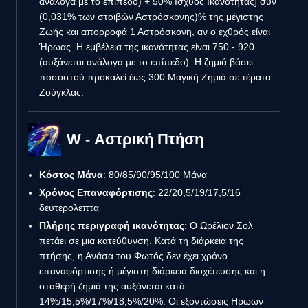
ανάλογα με το επίπεδο) + 50% Ισχύος Ικανότητας] συν
(0,031% των στοιβών Αστρόσκονης)% της μέγιστης
Ζωής και απορροφά 1 Αστρόσκονη, αν ο εχθρός είναι
Ήρωας. Η εμβέλεια της ικανότητας είναι 750 - 920
(αυξάνεται ανάλογα με το επίπεδο). Η ζημιά βάσει
ποσοστού προκαλεί έως 300 Μαγική Ζημιά σε τέρατα
Ζούγκλας.
W - Αστρική Πτήση
Κόστος Μάνα
: 80/85/90/95/100 Μάνα
Χρόνος Επαναφόρτισης
: 22/20,5/19/17,5/16
δευτερολεπτα
Πλήρης περιγραφή ικανότητας
: Ο Ωρέλιον Σολ
πετάει σε μια κατεύθυνση. Κατά τη διάρκεια της
πτήσης, η Ανάσα του Φωτός δεν έχει χρόνο
επαναφόρτισης ή μέγιστη διάρκεια διοχέτευσης και η
σταθερή ζημιά της αυξάνεται κατά
14%/15,5%/17%/18,5%/20%. Οι εξοντώσεις Ηρώων