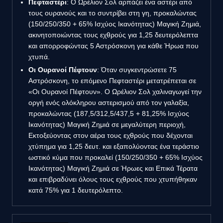
Πεφταστέρι
: Ο Ωρέλιον Σολ αρπάζει ένα αστέρι από
τους ουρανούς και το συντρίβει στη γη, προκαλώντας
(150/250/350 + 65% Ισχύος Ικανότητας) Μαγική Ζημιά,
ακινητοποιώντας τους εχθρούς για 1,25 δευτερόλεπτα
και απορροφώντας 5 Αστρόσκονη για κάθε Ήρωα που
χτυπά.
Οι Ουρανοί Πέφτουν
: Όταν συγκεντρώσετε 75
Αστρόσκονη, το επόμενο Πεφταστέρι μετατρέπεται σε
«Οι Ουρανοί Πέφτουν». Ο Ωρέλιον Σολ χαλιναγωγεί την
οργή ενός ολόκληρου αστερισμού από τον γαλαξία,
προκαλώντας (187,5/312,5/437,5 + 81,25% Ισχύος
Ικανότητας) Μαγική Ζημιά σε μεγαλύτερη περιοχή,
Εκτοξεύοντας στον αέρα τους εχθρούς που δέχονται
χτύπημα για 1,25 δευτ. και εξαπολύοντας ένα τεράστιο
ωστικό κύμα που προκαλεί (150/250/350 + 65% Ισχύος
Ικανότητας) Μαγική Ζημιά σε Ήρωες και Επικά Τέρατα
και επιβραδύνει όλους τους εχθρούς που χτυπήθηκαν
κατά 75% για 1 δευτερόλεπτο.