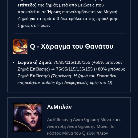
επίπεδο)
της ζημιάς μετά από μειώσεις που
προκαλείται σε Ήρωες επαναλαμβάνεται ως Μαγική
Ζημιά για τα πρώτα 3 δευτερόλεπτα της πρόκλησης
ζημιάς σε Ήρωες
Q - Χάραγμα του Θανάτου
Σωματική Ζημιά
: 75/95/115/135/155 (+65% μπόνους
Ζημιά Επίθεσης) ⇒ 75/95/115/135/155 (+80% μπόνους
Ζημιά Επίθεσης)
(Σημείωση: Η ζημιά του Ράαστ δεν
επηρεάζεται, καθώς έχει διαφορετικές τιμές στο Q)
ΛεΜπλάν
Αυξήθηκαν η Αναπλήρωση Μάνα και η
Ανάπτυξη Αναπλήρωσης Μάνα. Το
κόστος Μάνα του Q είναι πλέον