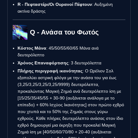
R - Πεφταστέρι/Οι Ουρανοί Πέφτουν
: Αυξημένη
ακτίνα δράσης
Q - Ανάσα του Φωτός
Κόστος Μάνα
: 45/50/55/60/65 Μάνα ανά
δευτερόλεπτο
Χρόνος Επαναφόρτισης
: 3 δευτερόλεπτα
Πλήρης περιγραφή ικανότητας
: Ο Ωρέλιον Σολ
εξαπολύει αστρική φλόγα με την ανάσα του για έως
(3,25/3,25/3,25/3,25/9999) δευτερόλεπτα,
προκαλώντας Μαγική Ζημιά ανά δευτερόλεπτο ίση με
[15/25/35/45/55 + 30-90 (αυξάνεται ανάλογα με το
επίπεδο) + 60% Ισχύος Ικανότητας] στον πρώτο εχθρό
που χτυπά και το 50% της Ζημιάς στους γύρω
εχθρούς. Κάθε πλήρες δευτερόλεπτο ανάσας στον ίδιο
εχθρό δημιουργεί μια έκρηξη που προκαλεί Μαγική
Ζημιά ίση με [40/50/60/70/80 + 20-40 (αυξάνεται