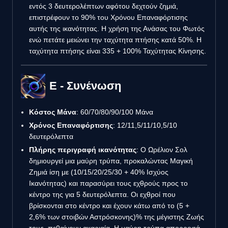
εντός 3 δευτερολέπτων αφότου δεχτούν ζημιά,
επιστρέφουν το 90% του Χρόνου Επαναφόρτισης
αυτής της ικανότητας. Η χρήση της Ανάσας του Φωτός
ενώ πετάτε μειώνει την ταχύτητα πτήσης κατά 50%. Η
ταχύτητα πτήσης είναι 335 + 100% Ταχύτητας Κίνησης.
E - Συνένωση
Κόστος Μάνα
: 60/70/80/90/100 Μάνα
Χρόνος Επαναφόρτισης
: 12/11,5/11/10,5/10
δευτερόλεπτα
Πλήρης περιγραφή ικανότητας
: Ο Ωρέλιον Σολ
δημιουργεί μια μαύρη τρύπα, προκαλώντας Μαγική
Ζημιά ίση με (10/15/20/25/30 + 40% Ισχύος
Ικανότητας) και παρασύρει τους εχθρούς προς το
κέντρο της για 5 δευτερόλεπτα. Οι εχθροί που
βρίσκονται στο κέντρο και έχουν κάτω από το (5 +
2,6% των στοιβών Αστρόσκονης)% της μέγιστης Ζωής
τους, πεθαίνουν ακαριαία. Η μαύρη τρύπα απορροφά