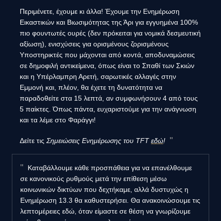
Περιμένετε, έχουμε κι άλλα! Έχουμε την Ενημέρωση
Εικαστικών και Βιωσιμότητας της Άρι για εγγυημένα 100%
πιο φουντωτές ουρές (δεν πρόκειται για νομικά δεσμευτική
αξίωση), ενισχύσεις για ορισμένους ζορισμένους
Υποστηρικτές που μάχονται από κοντά, αποδυναμώσεις
σε δημοφιλή αντικείμενα, όπως είναι το Σπαθί των Σκιών
και η Υπέρλαμπρη Αρετή, σαρωτικές αλλαγές στην
Εμμονή και, πλέον, θα έχετε τη δυνατότητα να
παραδοθείτε στα 15 λεπτά, αν συμφωνήσουν 4 από τους
5 παίκτες. Όπως πάντα, ευχαριστούμε για την ανάγνωση
και τα λέμε στο Φαράγγι!
Δείτε τις
Σημειώσεις Ενημέρωσης του TFT
εδώ
!
Καταβάλλουμε κάθε προσπάθεια για να επανέλθουμε
σε κανονικούς ρυθμούς μετά την επίθεση μέσω
κοινωνικών δικτύων που δεχτήκαμε, αλλά δυστυχώς η
Ενημέρωση 13.3 θα καθυστερήσει. Θα ανακοινώσουμε τις
λεπτομέρειες εδώ, όταν είμαστε σε θέση να γνωρίζουμε