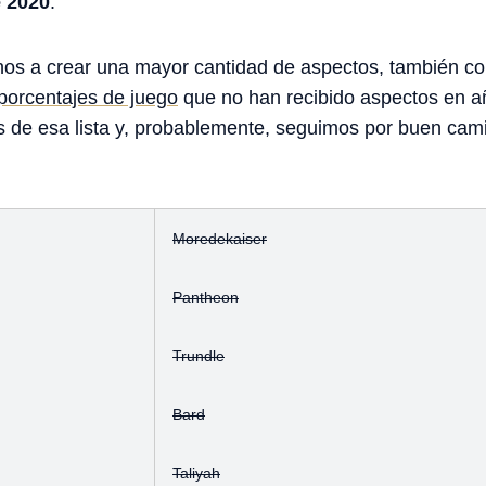
e 2020
.
s a crear una mayor cantidad de aspectos, también c
orcentajes de juego
que no han recibido aspectos en 
os de esa lista y, probablemente, seguimos por buen cam
Moredekaiser
Pantheon
Trundle
Bard
Taliyah