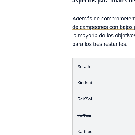
aspectos para finales d
Además de comprometerno
de campeones con bajos p
la mayoría de los objetiv
para los tres restantes.
Xerath
Kindred
Rek’Sai
Vel’Koz
Karthus