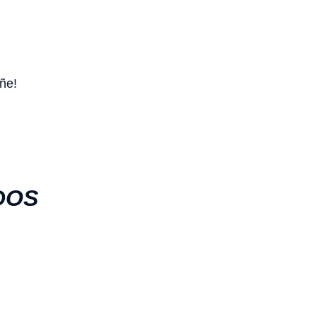
ñe!
DOS