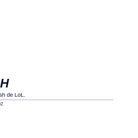
SH
ash de LoL.
0Z