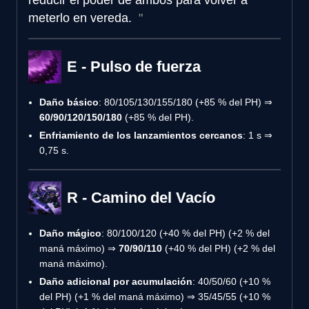
meterlo en vereda.
E - Pulso de fuerza
Daño básico
: 80/105/130/155/180 (+85 % del PH) ⇒
60/90/120/150/180
(+85 % del PH).
Enfriamiento de los lanzamientos cercanos
: 1 s ⇒
0,75 s.
R - Camino del Vacío
Daño mágico
: 80/100/120 (+40 % del PH) (+2 % del
maná máximo) ⇒
70/90/110
(+40 % del PH) (+2 % del
maná máximo).
Daño adicional por acumulación
: 40/50/60 (+10 %
del PH) (+1 % del maná máximo) ⇒ 35/45/55 (+10 %