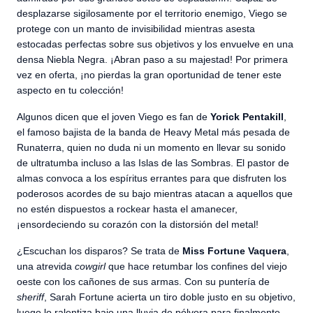
desplazarse sigilosamente por el territorio enemigo, Viego se
protege con un manto de invisibilidad mientras asesta
estocadas perfectas sobre sus objetivos y los envuelve en una
densa Niebla Negra. ¡Abran paso a su majestad! Por primera
vez en oferta, ¡no pierdas la gran oportunidad de tener este
aspecto en tu colección!
Algunos dicen que el joven Viego es fan de
Yorick Pentakill
,
el famoso bajista de la banda de Heavy Metal más pesada de
Runaterra, quien no duda ni un momento en llevar su sonido
de ultratumba incluso a las Islas de las Sombras. El pastor de
almas convoca a los espíritus errantes para que disfruten los
poderosos acordes de su bajo mientras atacan a aquellos que
no estén dispuestos a rockear hasta el amanecer,
¡ensordeciendo su corazón con la distorsión del metal!
¿Escuchan los disparos? Se trata de
Miss Fortune Vaquera
,
una atrevida
cowgirl
que hace retumbar los confines del viejo
oeste con los cañones de sus armas. Con su puntería de
sheriff
, Sarah Fortune acierta un tiro doble justo en su objetivo,
luego lo ralentiza bajo una lluvia de pólvora para finalmente