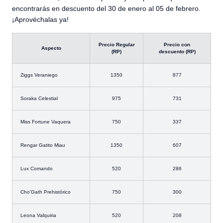
encontrarás en descuento del 30 de enero al 05 de febrero.
¡Aprovéchalas ya!
Precio Regular
Precio con
Aspecto
(RP)
descuento (RP)
Ziggs Veraniego
1350
877
Soraka Celestial
975
731
Miss Fortune Vaquera
750
337
Rengar Gatito Miau
1350
607
Lux Comando
520
286
Cho'Gath Prehistórico
750
300
Leona Valquiria
520
208