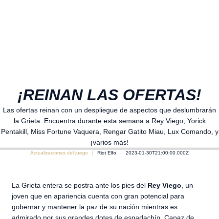
¡REINAN LAS OFERTAS!
Las ofertas reinan con un despliegue de aspectos que deslumbrarán
la Grieta. Encuentra durante esta semana a Rey Viego, Yorick
Pentakill, Miss Fortune Vaquera, Rengar Gatito Miau, Lux Comando, y
¡varios más!
Actualizaciones del juego
Riot Elfo
2023-01-30T21:00:00.000Z
La Grieta entera se postra ante los pies del
Rey Viego
, un
joven que en apariencia cuenta con gran potencial para
gobernar y mantener la paz de su nación mientras es
admirado por sus grandes dotes de espadachín. Capaz de