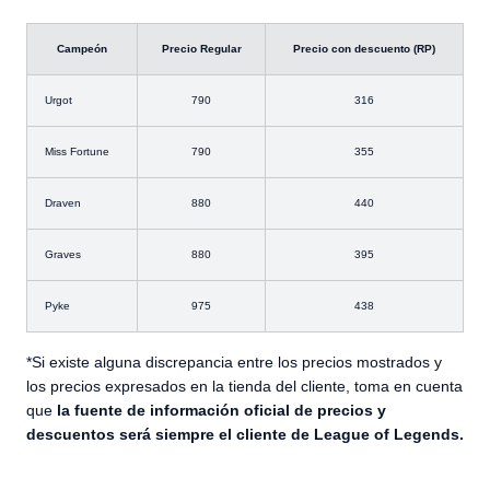
Campeón
Precio Regular
Precio con descuento (RP)
Urgot
790
316
Miss Fortune
790
355
Draven
880
440
Graves
880
395
Pyke
975
438
*Si existe alguna discrepancia entre los precios mostrados y
los precios expresados en la tienda del cliente, toma en cuenta
que
la fuente de información oficial de precios y
descuentos será siempre el cliente de League of Legends.