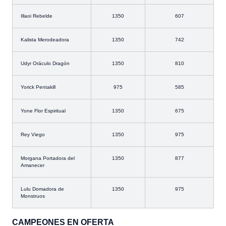
Illaoi Rebelde
1350
607
Kalista Merodeadora
1350
742
Udyr Oráculo Dragón
1350
810
Yorick Pentakill
975
585
Yone Flor Espiritual
1350
675
Rey Viego
1350
975
Morgana Portadora del
1350
877
Amanecer
Lulu Domadora de
1350
975
Monstruos
CAMPEONES EN OFERTA