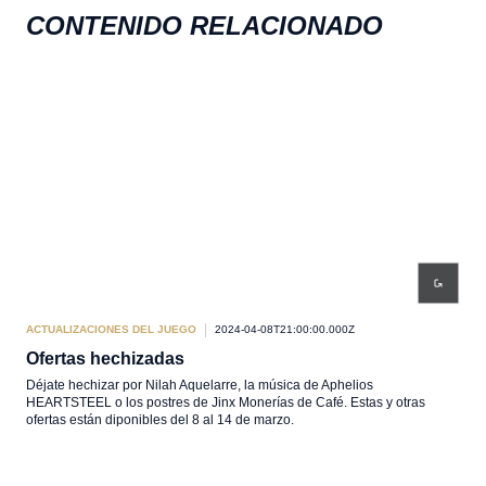
CONTENIDO RELACIONADO
ACTUALIZACIONES DEL JUEGO
2024-04-08T21:00:00.000Z
ACT
Ofertas hechizadas
Ofe
Déjate hechizar por Nilah Aquelarre, la música de Aphelios
Almi
HEARTSTEEL o los postres de Jinx Monerías de Café. Estas y otras
encu
ofertas están diponibles del 8 al 14 de marzo.
sema