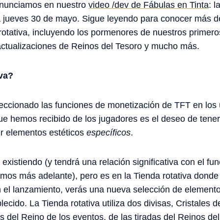
 anunciamos en nuestro
video /dev de Fábulas en Tinta
: l
ía jueves 30 de mayo. Sigue leyendo para conocer más de
rotativa, incluyendo los pormenores de nuestros primero
actualizaciones de Reinos del Tesoro y mucho más.
iva?
ccionado las funciones de monetización de TFT en los ú
ue hemos recibido de los jugadores es el deseo de ten
ir elementos estéticos
específicos
.
existiendo (y tendrá una relación significativa con el f
emos más adelante), pero es en la Tienda rotativa donde 
 el lanzamiento, verás una nueva selección de elemento
ecido. La Tienda rotativa utiliza dos divisas, Cristales 
es del Reino de los eventos, de las tiradas del Reinos de