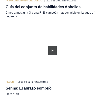
ACTUALIZACIONES DEL JUEGO
2019-11-25T15:30:00.000Z
Guía del conjunto de habilidades Aphelios
Cinco armas, una Q y una R. El campeón más complejo en League of
Legends.
REDES
2019-10-22T17:27:30.841Z
Senna: El abrazo sombrío
Libre al fin.