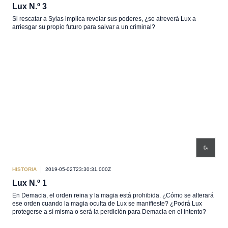
Lux N.º 3
Si rescatar a Sylas implica revelar sus poderes, ¿se atreverá Lux a
arriesgar su propio futuro para salvar a un criminal?
HISTORIA
2019-05-02T23:30:31.000Z
Lux N.º 1
En Demacia, el orden reina y la magia está prohibida. ¿Cómo se alterará
ese orden cuando la magia oculta de Lux se manifieste? ¿Podrá Lux
protegerse a sí misma o será la perdición para Demacia en el intento?