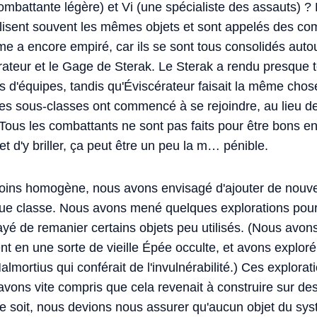
ombattante légère) et Vi (une spécialiste des assauts) ?
ilisent souvent les mêmes objets et sont appelés des com
me a encore empiré, car ils se sont tous consolidés auto
ateur et le Gage de Sterak. Le Sterak a rendu presque 
s d'équipes, tandis qu'Éviscérateur faisait la même cho
Ces sous-classes ont commencé à se rejoindre, au lieu 
 Tous les combattants ne sont pas faits pour être bons e
t d'y briller, ça peut être un peu la m… pénible.
oins homogène, nous avons envisagé d'ajouter de nouv
ue classe. Nous avons mené quelques explorations pou
é de remanier certains objets peu utilisés. (Nous avon
t en une sorte de vieille Épée occulte, et avons exploré
lmortius qui conférait de l'invulnérabilité.) Ces explora
vons vite compris que cela revenait à construire sur des
e soit, nous devions nous assurer qu'aucun objet du syst