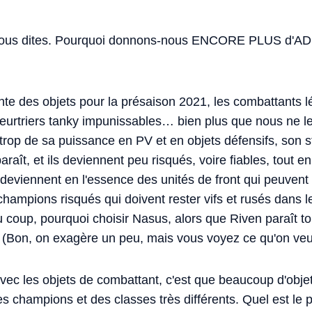
 vous dites. Pourquoi donnons-nous ENCORE PLUS d'AD
nte des objets pour la présaison 2021, les combattants l
urtriers tanky impunissables… bien plus que nous ne l
rop de sa puissance en PV et en objets défensifs, son st
aît, et ils deviennent peu risqués, voire fiables, tout e
deviennent en l'essence des unités de front qui peuvent 
 champions risqués qui doivent rester vifs et rusés dans
 coup, pourquoi choisir Nasus, alors que Riven paraît to
? (Bon, on exagère un peu, mais vous voyez ce qu'on veut
vec les objets de combattant, c'est que beaucoup d'objet
es champions et des classes très différents. Quel est le 