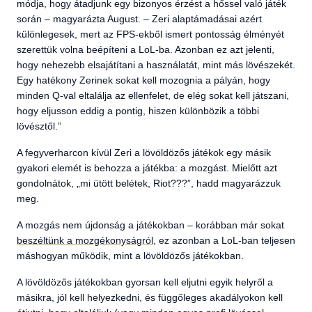
módja, hogy átadjunk egy bizonyos érzést a hőssel való játék
során – magyarázta August. – Zeri alaptámadásai azért
különlegesek, mert az FPS-ekből ismert pontosság élményét
szerettük volna beépíteni a LoL-ba. Azonban ez azt jelenti,
hogy nehezebb elsajátítani a használatát, mint más lövészekét.
Egy hatékony Zerinek sokat kell mozognia a pályán, hogy
minden Q-val eltalálja az ellenfelet, de elég sokat kell játszani,
hogy eljusson eddig a pontig, hiszen különbözik a többi
lövésztől.”
A fegyverharcon kívül Zeri a lövöldözős játékok egy másik
gyakori elemét is behozza a játékba: a mozgást. Mielőtt azt
gondolnátok, „mi ütött belétek, Riot???”, hadd magyarázzuk
meg.
A mozgás nem újdonság a játékokban – korábban már sokat
beszéltünk a mozgékonyságról
, ez azonban a LoL-ban teljesen
máshogyan működik, mint a lövöldözős játékokban.
A lövöldözős játékokban gyorsan kell eljutni egyik helyről a
másikra, jól kell helyezkedni, és függőleges akadályokon kell