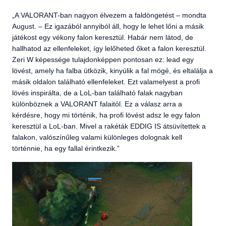
„A VALORANT-ban nagyon élvezem a faldöngetést – mondta
August. – Ez igazából annyiból áll, hogy le lehet lőni a másik
játékost egy vékony falon keresztül. Habár nem látod, de
hallhatod az ellenfeleket, így lelőheted őket a falon keresztül.
Zeri W képessége tulajdonképpen pontosan ez: lead egy
lövést, amely ha falba ütközik, kinyúlik a fal mögé, és eltalálja a
másik oldalon található ellenfeleket. Ezt valamelyest a profi
lövés inspirálta, de a LoL-ban található falak nagyban
különböznek a VALORANT falaitól. Ez a válasz arra a
kérdésre, hogy mi történik, ha profi lövést adsz le egy falon
keresztül a LoL-ban. Mivel a rakéták EDDIG IS átsüvítettek a
falakon, valószínűleg valami különleges dolognak kell
történnie, ha egy fallal érintkezik.”