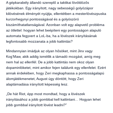
A gépkarabély állandó szereplő a taktikai lövöldözős
játékokban. Egy irányított, nagy sebességű golyózápor
kilövésének élményét nyújtja, ellentétben a mesterlövészpuska
kurzorhegynyi pontosságával és a golyószóró
kiszámíthatatlanságával. Azonban volt egy alapvető probléma
az ötlettel: hogyan lehet beépíteni egy pontosságon alapuló
automata fegyvert a LoL-ba, ha a lövészek irányításának
legfontosabb mozzanata a jobb kattintás?
Mindannyian imádjuk az olyan hősöket, mint Jinx vagy
Kog’Maw, akik addig ismétlik a támadó mozgást, amíg meg
nem hal az ellenfél. De a jobb kattintás nem okoz olyan
dopaminlöketet, mint amikor fejen találunk egy ellenfelet. Ezért
annak érdekében, hogy Zeri megkaphassa a pontosságalapú
álomjátékmenetet, August úgy döntött, hogy Zeri
alaptámadása irányított képesség lesz.
„De hát Riot, épp most mondtad, hogy a lövészek
irányításához a jobb gombbal kell kattintani… Hogyan lehet
jobb gombbal irányított lövést leadni?”