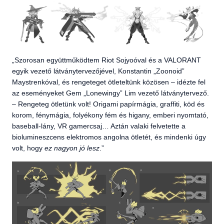
„Szorosan együttműködtem Riot Sojyoóval és a VALORANT
egyik vezető látványtervezőjével, Konstantin „Zoonoid”
Maystrenkóval, és rengeteget ötleteltünk közösen – idézte fel
az eseményeket Gem „Lonewingy” Lim vezető látványtervező.
– Rengeteg ötletünk volt! Origami papírmágia, graffiti, köd és
korom, fénymágia, folyékony fém és higany, emberi nyomtató,
baseball-lány, VR gamercsaj… Aztán valaki felvetette a
biolumineszcens elektromos angolna ötletét, és mindenki úgy
volt, hogy
ez nagyon
jó lesz
.”