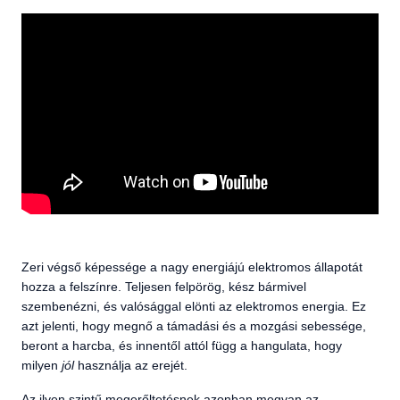
Zeri végső képessége a nagy energiájú elektromos állapotát
hozza a felszínre. Teljesen felpörög, kész bármivel
szembenézni, és valósággal elönti az elektromos energia. Ez
azt jelenti, hogy megnő a támadási és a mozgási sebessége,
beront a harcba, és innentől attól függ a hangulata, hogy
milyen
jól
használja az erejét.
Az ilyen szintű megerőltetésnek azonban megvan az