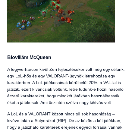
Biovillám McQueen
A fegyverharcon kívül Zeri fejlesztésekor volt még egy célunk:
egy LoL-hős és egy VALORANT-ügynök létrehozása egy
karakterben. A LoL játékosainak körülbelül 20%- a VAL-lal is
játszik, ezért kíváncsiak voltunk, létre tudunk-e hozni hasonló
érzetű karaktereket, hogy mindkét játékban használhassák
őket a játékosok. Ami őszintén szólva nagy kihívás volt.
A LoL és a VALORANT között nincs túl sok hasonlóság –
kivéve talán a Sutyerákot (RIP). De az közös a két játékban,
hogy a játszható karakterek erejének egyedi forrásai vannak.