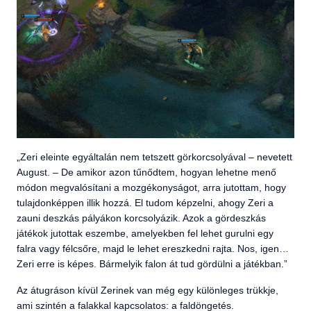
„Zeri eleinte egyáltalán nem tetszett görkorcsolyával – nevetett
August. – De amikor azon tűnődtem, hogyan lehetne menő
módon megvalósítani a mozgékonyságot, arra jutottam, hogy
tulajdonképpen illik hozzá. El tudom képzelni, ahogy Zeri a
zauni deszkás pályákon korcsolyázik. Azok a gördeszkás
játékok jutottak eszembe, amelyekben fel lehet gurulni egy
falra vagy félcsőre, majd le lehet ereszkedni rajta. Nos, igen…
Zeri erre is képes. Bármelyik falon át tud gördülni a játékban.”
Az átugráson kívül Zerinek van még egy különleges trükkje,
ami szintén a falakkal kapcsolatos: a faldöngetés.