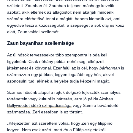
született. Zaunban él. Zaunban teljesen máshogy kezelik
azokat, akik eltérnek az átlagostól: nem akarják mindenki
számára elérhetővé tenni a mágiát, hanem kiemelik azt, ami
egyedivé teszi a közösségüket, a szépséget a sok olaj és kosz
alatt, Zaun valódi szellemét.
Zaun bayanihan szellemisége
Az új hősök tervezésekor több szempontra is oda kell
figyelnünk. Csak néhány példa: nehézség, elképzelt
játékmenet és körvonal. Ezenfelül az is cél, hogy
bárhonnan
is
származzon egy játékos, legyen legalább egy hős, akivel
azonosulni tud, akinek a helyébe tudja képzelni magát.
Számos hősünk alapul a rajtuk dolgozó fejlesztők személyes
történetein vagy kulturális hátterén, erre jó példa
Akshan
Bollywoodot idéző színpadiassága
vagy Samira bevándorló
származása. Zeri esetében is ez történt.
„Kifejezetten azt szerettem volna, hogy Zeri egy filippínó
legyen. Nem csak azért, mert
én
a Fülöp-szigetekről