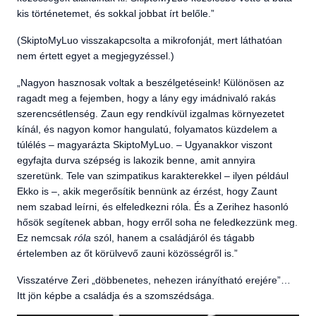
kis történetemet, és sokkal jobbat írt belőle.”
(SkiptoMyLuo visszakapcsolta a mikrofonját, mert láthatóan
nem értett egyet a megjegyzéssel.)
„Nagyon hasznosak voltak a beszélgetéseink! Különösen az
ragadt meg a fejemben, hogy a lány egy imádnivaló rakás
szerencsétlenség. Zaun egy rendkívül izgalmas környezetet
kínál, és nagyon komor hangulatú, folyamatos küzdelem a
túlélés – magyarázta SkiptoMyLuo. – Ugyanakkor viszont
egyfajta durva szépség is lakozik benne, amit annyira
szeretünk. Tele van szimpatikus karakterekkel – ilyen például
Ekko is –, akik megerősítik bennünk az érzést, hogy Zaunt
nem szabad leírni, és elfeledkezni róla. És a Zerihez hasonló
hősök segítenek abban, hogy erről soha ne feledkezzünk meg.
Ez nemcsak
róla
szól, hanem a családjáról és tágabb
értelemben az őt körülvevő zauni közösségről is.”
Visszatérve Zeri „döbbenetes, nehezen irányítható erejére”…
Itt jön képbe a családja és a szomszédsága.