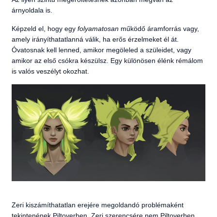
árnyoldala is.
Képzeld el, hogy egy
folyamatosan
működő áramforrás vagy,
amely irányíthatatlanná válik, ha erős érzelmeket él át.
Óvatosnak kell lenned, amikor megöleled a szüleidet, vagy
amikor az első csókra készülsz. Egy különösen élénk rémálom
is valós veszélyt okozhat.
Zeri kiszámíthatatlan erejére megoldandó problémaként
tekintenének Piltoverben. Zeri szerencsére nem Piltoverben