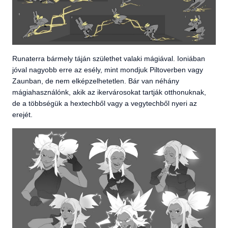
Runaterra bármely táján születhet valaki mágiával. Ioniában
jóval nagyobb erre az esély, mint mondjuk Piltoverben vagy
Zaunban, de nem elképzelhetetlen. Bár van néhány
mágiahasználónk, akik az ikervárosokat tartják otthonuknak,
de a többségük a hextechből vagy a vegytechből nyeri az
erejét.