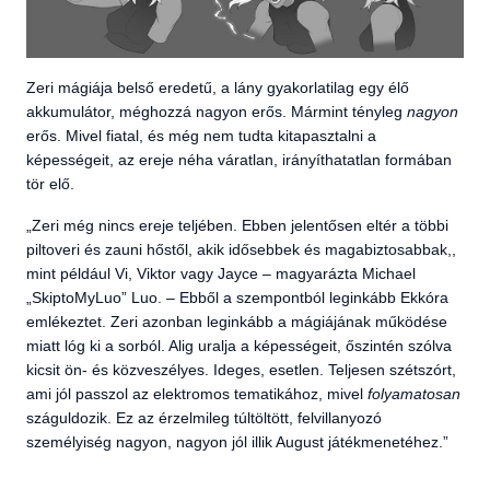
Zeri mágiája belső eredetű, a lány gyakorlatilag egy élő
akkumulátor, méghozzá nagyon erős. Mármint tényleg
nagyon
erős. Mivel fiatal, és még nem tudta kitapasztalni a
képességeit, az ereje néha váratlan, irányíthatatlan formában
tör elő.
„Zeri még nincs ereje teljében. Ebben jelentősen eltér a többi
piltoveri és zauni hőstől, akik idősebbek és magabiztosabbak,,
mint például Vi, Viktor vagy Jayce – magyarázta Michael
„SkiptoMyLuo” Luo. – Ebből a szempontból leginkább Ekkóra
emlékeztet. Zeri azonban leginkább a mágiájának működése
miatt lóg ki a sorból. Alig uralja a képességeit, őszintén szólva
kicsit ön- és közveszélyes. Ideges, esetlen. Teljesen szétszórt,
ami jól passzol az elektromos tematikához, mivel
folyamatosan
száguldozik. Ez az érzelmileg túltöltött, felvillanyozó
személyiség nagyon, nagyon jól illik August játékmenetéhez.”