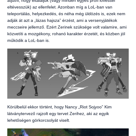
átjutni, hogy eltaláljuk (vagy minden egyes profi lövéssel
eltévesszük) az ellenfelet. Azonban míg a LoL-ban van
teleportálás, helyezkedés, és néha még üldözés is, ezek nem
adják át azt a „lázas hajsza” érzést, ami a versenyjátékok
meccseire jellemző. Ezért Zerinek szüksége volt valamire, ami
közvetíti a mozgékony, rohanó karakter érzetét, és közben jól
működik a LoL-ban is.
Körülbelül ekkor történt, hogy Nancy „Riot Sojyoo” Kim
látványtervező rajzolt egy tervet Zerihez, aki az egyik
lehetőségen görkorcsolyát viselt.