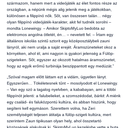
származom, hanem mert a videójáték az élet fontos része az
országban, a népünk mégis alig jelenik meg a játékokban,
különösen a filippínó nők. Sőt, van összesen talán… négy
olyan filippínó videójáték-karakter, akit fel tudnék sorolni –
mondta Lonewingy. – Amikor SkiptoMyLuo bedobta az
elektromos angolna ötletét, én… – nevetett fel. – Írtam egy
általános iskolás szintű sztorit egy középosztálybeli zauni
lányról, aki nem uralja a saját erejét. Áramszüneteket okoz a
környéken, ahol él, ami nagyon is gyakori jelenség a Fülöp-
szigeteken. Sőt, egyszer az okozott hatalmas áramszünetet,
hogy az egyik erőmű turbinája beszippantott egy medúzát.”
„Szóval magam előtt láttam ezt a vidám, ügyetlen lányt.
Egyszerűen… Tökéletesnek tűnt – mosolyodott el Lonewingy.
– Van egy szó a tagalog nyelvben, a kababayan, ami a többi
filippínót jelenti: a falubelieket, a szomszédodat,
bárkit
. A miénk
egy család- és faluközpontú kultúra, és abban hiszünk, hogy
segíteni kell egymáson. Szerettem volna, ha Zeri
személyiségét teljesen átitatja a fülöp-szigeti kultúra, mert
szerintem Zaun tipikusan olyan hely, ahol összetartó
közösségek alakulnak ki. SkiptoMyLuo kezelésbe vette a buta