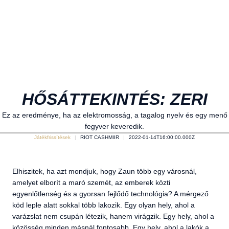
HŐSÁTTEKINTÉS: ZERI
Ez az eredménye, ha az elektromosság, a tagalog nyelv és egy menő
fegyver keveredik.
Játékfrissítések
RIOT CASHMIIR
2022-01-14T16:00:00.000Z
Elhiszitek, ha azt mondjuk, hogy Zaun több egy városnál,
amelyet elborít a maró szemét, az emberek közti
egyenlőtlenség és a gyorsan fejlődő technológia? A mérgező
köd leple alatt sokkal több lakozik. Egy olyan hely, ahol a
varázslat nem csupán létezik, hanem virágzik. Egy hely, ahol a
közösség minden másnál fontosabb. Egy hely, ahol a lakók a