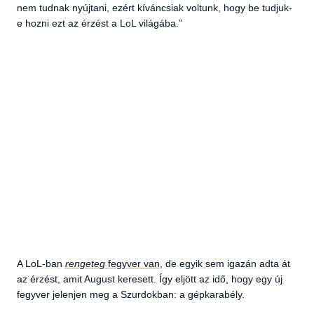
nem tudnak nyújtani, ezért kíváncsiak voltunk, hogy be tudjuk-
e hozni ezt az érzést a LoL világába.”
A LoL-ban
rengeteg
fegyver van
, de egyik sem igazán adta át
az érzést, amit August keresett. Így eljött az idő, hogy egy új
fegyver jelenjen meg a Szurdokban: a gépkarabély.