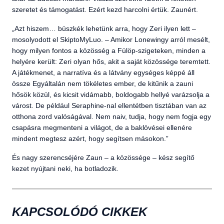
szeretet és támogatást. Ezért kezd harcolni értük. Zaunért.
„Azt hiszem… büszkék lehetünk arra, hogy Zeri ilyen lett –
mosolyodott el SkiptoMyLuo. – Amikor Lonewingy arról mesélt,
hogy milyen fontos a közösség a Fülöp-szigeteken, minden a
helyére került: Zeri olyan hős, akit a saját közössége teremtett.
A játékmenet, a narratíva és a látvány egységes képpé áll
össze Egyáltalán nem tökéletes ember, de kitűnik a zauni
hősök közül, és kicsit vidámabb, boldogabb hellyé varázsolja a
várost. De például Seraphine-nal ellentétben tisztában van az
otthona zord valóságával. Nem naiv, tudja, hogy nem fogja egy
csapásra megmenteni a világot, de a baklövései ellenére
mindent megtesz azért, hogy segítsen másokon.”
És nagy szerencséjére Zaun – a közössége – kész segítő
kezet nyújtani neki, ha botladozik.
KAPCSOLÓDÓ CIKKEK