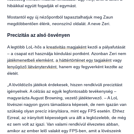
hibáikkal együtt fogadják el egymást.
Mostantól egy új nézőpontból tapasztalhatjuk meg Zaun
megdöbbentően élénk,
neonszínű
oldalát. A neve Zeri.
Precizitás az alsó ösvényen
A legtöbb LoL-hős a
kreativitás magjaként
kezdi a pályafutását
– a csapat ezt használja kiindulási pontként. Azonban Zeri nem
játékmenetbeli elemként
,
a háttértörténet egy tagjaként
vagy
lenyűgöző látványtervként
, hanem egy fegyverként kezdte az
életét.
„A lövöldözős játékok érdekesek, hiszen rendkívüli precizitást
igényelnek. A célzás az egyik legfontosabb tevékenység –
magyarázta August Browning, vezető játéktervező. – A LoL
lövészei nagyon gyors támadásra képesek, de nem igazán van
szükség olyan precíz irányításra, mint egy FPS esetén. Ehhez
Ezreal, az irányított képességek ura állt a legközelebb, de még
ez sem volt az igazi. Van valami rendkívül élvezetes abban,
amikor az ember lelő valakit egy FPS-ben, amit a lövészeink