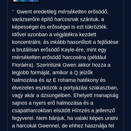
Gwent eredetileg
mérsékelten
erősödő,
varázserőre építő harcosnak szántuk, a
képességei és erősségei is ezt tükrözték.
Idővel azonban a végjátékra kezdett
koncentrálni, és inkább hasonlított a fejlődése
a brutálisan erősödő Kayle-ére, mint egy
mérsékelten erősödő harcoséra (például
Fioráéra). Szerintünk Gwen akkor hozza a
legjobb formáját, amikor a Q jelzők
halmozása és az E rohama hatékony és
élvezetes eszközök a portyázási szakaszban,
vagy akár a dzsungelben. Ehelyett manapság
sajnos a nyers erő halmozása és a
csapatharcokban elsütött Hímzés a jellemző
fegyverei. Nem bánjuk, ha valaki képes uralni
a harcokat Gwennel, de ehhez használja fel