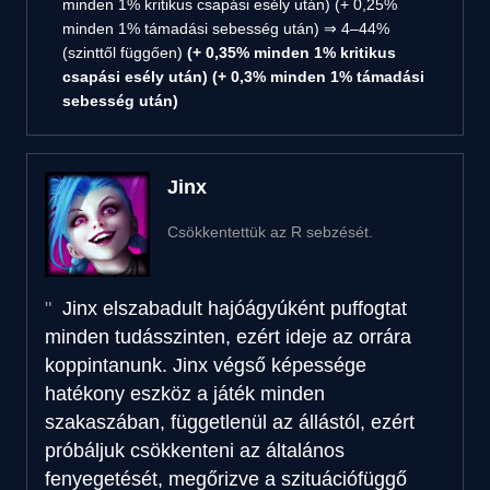
minden 1% kritikus csapási esély után) (+ 0,25%
minden 1% támadási sebesség után) ⇒ 4–44%
(szinttől függően)
(+ 0,35% minden 1% kritikus
csapási esély után) (+ 0,3% minden 1% támadási
sebesség után)
Jinx
Csökkentettük az R sebzését.
Jinx elszabadult hajóágyúként puffogtat
minden tudásszinten, ezért ideje az orrára
koppintanunk. Jinx végső képessége
hatékony eszköz a játék minden
szakaszában, függetlenül az állástól, ezért
próbáljuk csökkenteni az általános
fenyegetését, megőrizve a szituációfüggő