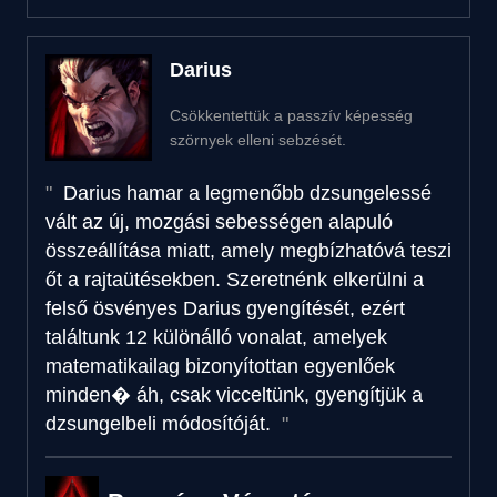
Darius
Csökkentettük a passzív képesség
szörnyek elleni sebzését.
Darius hamar a legmenőbb dzsungelessé
vált az új, mozgási sebességen alapuló
összeállítása miatt, amely megbízhatóvá teszi
őt a rajtaütésekben. Szeretnénk elkerülni a
felső ösvényes Darius gyengítését, ezért
találtunk 12 különálló vonalat, amelyek
matematikailag bizonyítottan egyenlőek
minden� áh, csak vicceltünk, gyengítjük a
dzsungelbeli módosítóját.