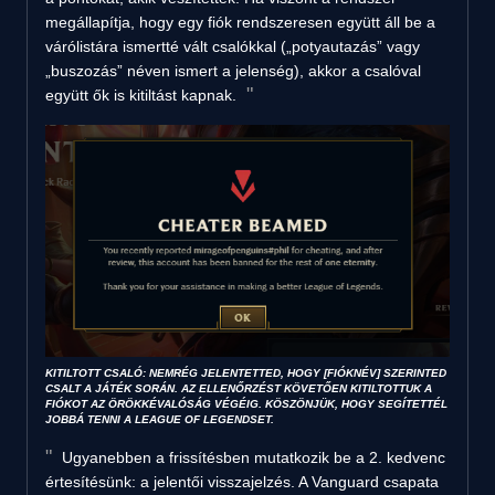
megállapítja, hogy egy fiók rendszeresen együtt áll be a
várólistára ismertté vált csalókkal („potyautazás” vagy
„buszozás” néven ismert a jelenség), akkor a csalóval
együtt ők is kitiltást kapnak.
KITILTOTT CSALÓ: NEMRÉG JELENTETTED, HOGY [FIÓKNÉV] SZERINTED
CSALT A JÁTÉK SORÁN. AZ ELLENŐRZÉST KÖVETŐEN KITILTOTTUK A
FIÓKOT AZ ÖRÖKKÉVALÓSÁG VÉGÉIG. KÖSZÖNJÜK, HOGY SEGÍTETTÉL
JOBBÁ TENNI A LEAGUE OF LEGENDSET.
Ugyanebben a frissítésben mutatkozik be a 2. kedvenc
értesítésünk: a jelentői visszajelzés. A Vanguard csapata