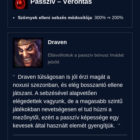
Passzív – Vérontás
Szörnyek elleni sebzés módosítója
: 300% ⇒ 200%
Draven
Eltávolítottuk a passzív bónusz Imádat
jelzőit.
Draven túlságosan is jól érzi magát a
noxusi szezonban, és elég bosszantó ellene
játszani. A sebzésével alapvetően
elégedettek vagyunk, de a magasabb szintű
játékokban nevetségesen el tud húzni a
mezőnytől, ezért a passzív képessége egy
kevesek által használt elemét gyengítjük.