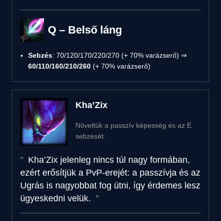
Q – Belső láng
Sebzés
: 70/120/170/220/270 (+ 70% varázserő) ⇒
60/110/160/210/260
(+ 70% varázserő)
Kha’Zix
Növeltük a passzív képesség és az E
sebzését.
Kha’Zix jelenleg nincs túl nagy formában,
ezért erősítjük a PvP-erejét: a passzívja és az
Ugrás is nagyobbat fog ütni, így érdemes lesz
ügyeskedni velük.