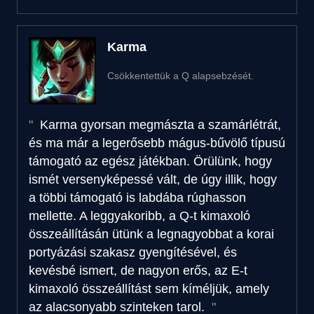
Karma
Csökkentettük a Q alapsebzését.
Karma gyorsan megmászta a szamárlétrát,
és ma már a legerősebb mágus-bűvölő típusú
támogató az egész játékban. Örülünk, hogy
ismét versenyképessé vált, de úgy illik, hogy
a többi támogató is labdába rúghasson
mellette. A leggyakoribb, a Q-t kimaxoló
összeállításán ütünk a legnagyobbat a korai
portyázási szakasz gyengítésével, és
kevésbé ismert, de nagyon erős, az E-t
kimaxoló összeállítást sem kíméljük, amely
az alacsonyabb szinteken tarol.