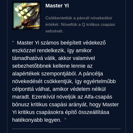
Master Yi
Csökkentettük a páncél növekedési
értékét. Növeltük a Q kritikus csapási
sebzését.
Master Yi számos beépített védekező
eszközzel rendelkezik, így amikor
támadhatóvá válik, akkor valamivel
sebezhetőbbnek kellene lennie az
alapértékek szempontjából. A páncélja
növekedését csökkentjük, így egyértelműbb
célponttá válhat, amikor védelem nélkül
maradt. Ezenkívül növeljük az Alfa-csapás
bónusz kritikus csapási arányát, hogy Master
Yi kritikus csapásokra építő összeállítása
hatékonyabb legyen.