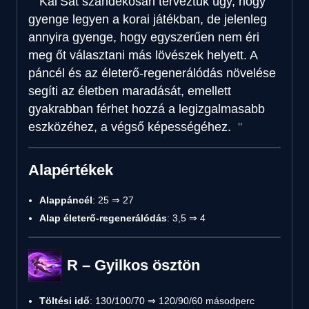
Kai’Sát szándékosan terveztük úgy, hogy
gyenge legyen a korai játékban, de jelenleg
annyira gyenge, hogy egyszerűen nem éri
meg őt választani más lövészek helyett. A
páncél és az életerő-regenerálódás növelése
segíti az életben maradását, emellett
gyakrabban férhet hozzá a legizgalmasabb
eszközéhez, a végső képességéhez.
Alapértékek
Alappáncél
: 25 ⇒ 27
Alap életerő-regenerálódás
: 3,5 ⇒ 4
R – Gyilkos ösztön
Töltési idő
: 130/100/70 ⇒ 120/90/60 másodperc