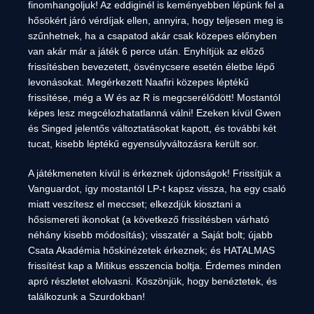
finomhangoljuk! Az eddiginél is keményebben lépünk fel a
hősökért járó vérdíjak ellen, annyira, hogy teljesen meg is
szűnhetnek, ha a csapatod akár csak közepes előnyben
van akár már a játék 6 perce után. Enyhítjük az előző
frissítésben bevezetett, ösvénycsere esetén életbe lépő
levonásokat. Megérkezett Naafiri közepes léptékű
frissítése, még a W és az R is megcserélődött! Mostantól
képes lesz megcélozhatatlanná válni! Ezeken kívül Gwen
és Singed jelentős változtatásokat kapott, és további két
tucat, kisebb léptékű egyensúlyváltozásra került sor.
A játékmeneten kívül is érkeznek újdonságok! Frissítjük a
Vanguardot, így mostantól LP-t kapsz vissza, ha egy csaló
miatt veszítesz el meccset; elkezdjük kiosztani a
hősismereti ikonokat (a következő frissítésben várható
néhány kisebb módosítás); visszatér a Saját bolt; újabb
Csata Akadémia hőskinézetek érkeznek; és HATALMAS
frissítést kap a Mitikus esszencia boltja. Érdemes minden
apró részletet elolvasni. Köszönjük, hogy benéztetek, és
találkozunk a Szurdokban!