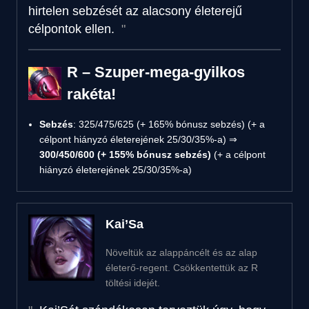
hirtelen sebzését az alacsony életerejű
célpontok ellen.
R – Szuper-mega-gyilkos
rakéta!
Sebzés
: 325/475/625 (+ 165% bónusz sebzés) (+ a
célpont hiányzó életerejének 25/30/35%-a) ⇒
300/450/600 (+ 155% bónusz sebzés)
(+ a célpont
hiányzó életerejének 25/30/35%-a)
Kai’Sa
Növeltük az alappáncélt és az alap
életerő-regent. Csökkentettük az R
töltési idejét.