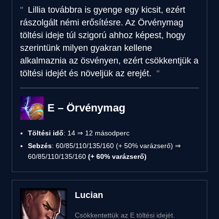
Lillia továbbra is gyenge egy kicsit, ezért
rászolgált némi erősítésre. Az Örvénymag
töltési ideje túl szigorú ahhoz képest, hogy
szerintünk milyen gyakran kellene
alkalmaznia az ösvényen, ezért csökkentjük a
töltési idejét és növeljük az erejét.
E – Örvénymag
Töltési idő
: 14 ⇒ 12 másodperc
Sebzés
: 60/85/110/135/160 (+ 50% varázserő) ⇒
60/85/110/135/160
(+ 60% varázserő)
Lucian
Csökkentettük az E töltési idejét.