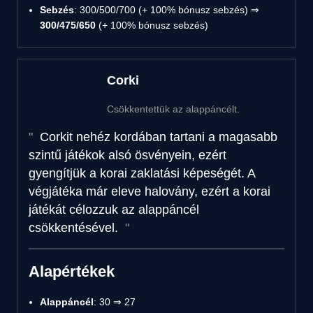
Sebzés
: 300/500/700 (+ 100% bónusz sebzés) ⇒
300/475/650
(+ 100% bónusz sebzés)
Corki
Csökkentettük az alappáncélt.
Corkit nehéz kordában tartani a magasabb
szintű játékok alsó ösvényein, ezért
gyengítjük a korai zaklatási képeségét. A
végjátéka már eleve halovány, ezért a korai
játékát célozzuk az alappáncél
csökkentésével.
Alapértékek
Alappáncél
: 30 ⇒ 27