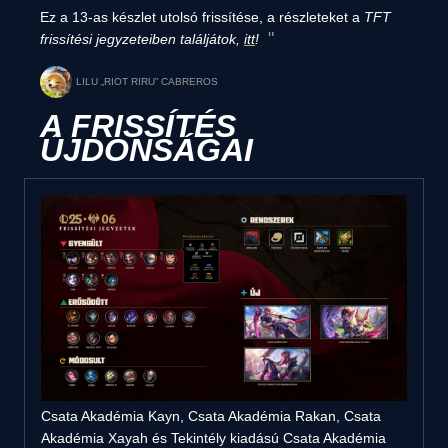
Ez a 13-as készlet utolsó frissítése, a részleteket a
TFT
frissítési jegyzeteiben találjátok,
itt
!
LILU „RIOT RIRU” CABREROS
A FRISSÍTÉS
ÚJDONSÁGAI
Csata Akadémia Kayn, Csata Akadémia Rakan, Csata
Akadémia Xayah és Tekintély kiadású Csata Akadémia