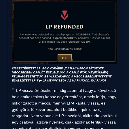
VISSZATÉRÍTETT LP: EGY KORÁBBI, [DÁTUM] NAPON JÁTSZOTT
MECCSEDBEN CSALÓT ÉSZLELTÜNK. A CSALÓ FIÓKJÁT (FIÓKNÉV)
FELFÜGGESZTETTÜK, ÉS VISSZAKAPOD A MECCS EREDMÉNYEKÉNT
ELVESZÍTETT LP-T (+ LP-MENNYISÉG). AZ ÚJ RANGOD: [ÚJ RANG]
LP visszatérítésekor mindig azonnal (vagy a következő
bejelentkezéskor) kapsz egy értesítést, amely leírja, hogy
mikor zajlott a meccs, mennyi LP-t kaptál vissza, és
gyönyörű, félkövér beaufort betűkkel írjuk le az új
rangodat. Nem vonunk le LP-t azoktól, akik tudtukon kívül
egy csalóval játszva nyertek, csak azoknak térítjük vissza
a pontokat, akik veszítettek. Ha viszont a rendszer