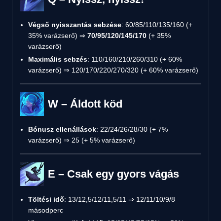
Végső nyisszantás sebzése
: 60/85/110/135/160 (+
35% varázserő) ⇒
70/95/120/145/170
(+ 35%
varázserő)
Maximális sebzés
: 110/160/210/260/310 (+ 60%
varázserő) ⇒ 120/170/220/270/320 (+ 60% varázserő)
W – Áldott köd
Bónusz ellenállások
: 22/24/26/28/30 (+ 7%
varázserő) ⇒ 25 (+ 5% varázserő)
E – Csak egy gyors vágás
Töltési idő
: 13/12,5/12/11,5/11 ⇒ 12/11/10/9/8
másodperc