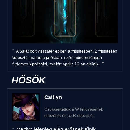
A Saját bolt visszatér ebben a frissítésben! 2 frissítésen
keresztül marad a játékban, ezért mindenképpen
érdemes kipróbálni, mielőtt április 16-án eltűnik.
HŐSÖK
Caitlyn
Csökkentettük a W fejlövésének
sebzését és az R sebzését.
Caitlyn jelenleg elég erősnek tűnik,