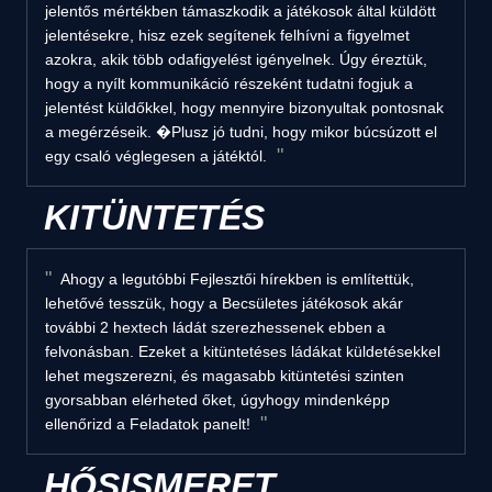
jelentős mértékben támaszkodik a játékosok által küldött
jelentésekre, hisz ezek segítenek felhívni a figyelmet
azokra, akik több odafigyelést igényelnek. Úgy éreztük,
hogy a nyílt kommunikáció részeként tudatni fogjuk a
jelentést küldőkkel, hogy mennyire bizonyultak pontosnak
a megérzéseik. �Plusz jó tudni, hogy mikor búcsúzott el
egy csaló véglegesen a játéktól.
KITÜNTETÉS
Ahogy a legutóbbi Fejlesztői hírekben is említettük,
lehetővé tesszük, hogy a Becsületes játékosok akár
további 2 hextech ládát szerezhessenek ebben a
felvonásban. Ezeket a kitüntetéses ládákat küldetésekkel
lehet megszerezni, és magasabb kitüntetési szinten
gyorsabban elérheted őket, úgyhogy mindenképp
ellenőrizd a Feladatok panelt!
HŐSISMERET