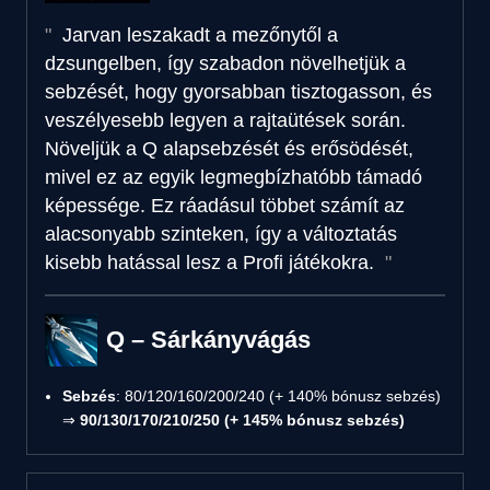
Jarvan leszakadt a mezőnytől a
dzsungelben, így szabadon növelhetjük a
sebzését, hogy gyorsabban tisztogasson, és
veszélyesebb legyen a rajtaütések során.
Növeljük a Q alapsebzését és erősödését,
mivel ez az egyik legmegbízhatóbb támadó
képessége. Ez ráadásul többet számít az
alacsonyabb szinteken, így a változtatás
kisebb hatással lesz a Profi játékokra.
Q – Sárkányvágás
Sebzés
: 80/120/160/200/240 (+ 140% bónusz sebzés)
⇒
90/130/170/210/250 (+ 145% bónusz sebzés)