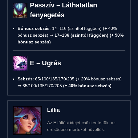
Passzív – Láthatatlan
fenyegetés
Bónusz sebzés
: 14–116 (szinttől függően) (+ 40%
bónusz sebzés) ⇒
17–136 (szinttől függően) (+ 50%
bónusz sebzés)
E – Ugrás
Sebzés
: 65/100/135/170/205 (+ 20% bónusz sebzés)
⇒ 65/100/135/170/205
(+ 40% bónusz sebzés)
Lillia
Az E töltési idejét csökkentettük, az
erősödése mértékét növeltük.