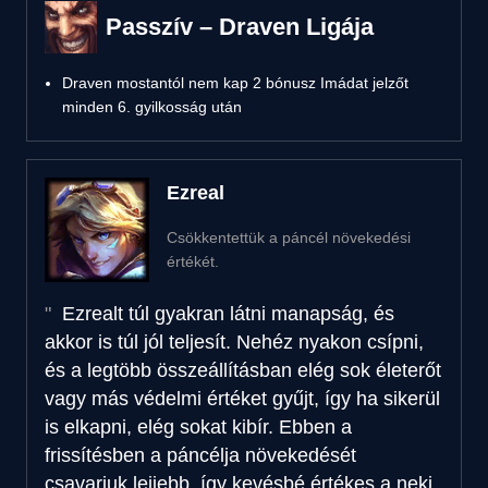
Passzív – Draven Ligája
Draven mostantól nem kap 2 bónusz Imádat jelzőt
minden 6. gyilkosság után
Ezreal
Csökkentettük a páncél növekedési
értékét.
Ezrealt túl gyakran látni manapság, és
akkor is túl jól teljesít. Nehéz nyakon csípni,
és a legtöbb összeállításban elég sok életerőt
vagy más védelmi értéket gyűjt, így ha sikerül
is elkapni, elég sokat kibír. Ebben a
frissítésben a páncélja növekedését
csavarjuk lejjebb, így kevésbé értékes a neki