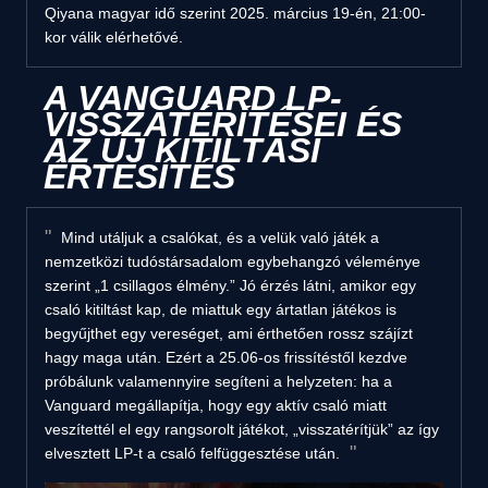
Qiyana magyar idő szerint 2025. március 19-én, 21:00-
kor válik elérhetővé.
A VANGUARD LP-
VISSZATÉRÍTÉSEI ÉS
AZ ÚJ KITILTÁSI
ÉRTESÍTÉS
Mind utáljuk a csalókat, és a velük való játék a
nemzetközi tudóstársadalom egybehangzó véleménye
szerint „1 csillagos élmény.” Jó érzés látni, amikor egy
csaló kitiltást kap, de miattuk egy ártatlan játékos is
begyűjthet egy vereséget, ami érthetően rossz szájízt
hagy maga után. Ezért a 25.06-os frissítéstől kezdve
próbálunk valamennyire segíteni a helyzeten: ha a
Vanguard megállapítja, hogy egy aktív csaló miatt
veszítettél el egy rangsorolt játékot, „visszatérítjük” az így
elvesztett LP-t a csaló felfüggesztése után.