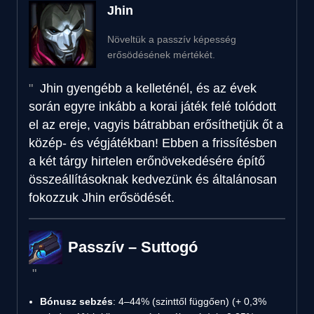
Jhin
Növeltük a passzív képesség
erősödésének mértékét.
Jhin gyengébb a kelleténél, és az évek
során egyre inkább a korai játék felé tolódott
el az ereje, vagyis bátrabban erősíthetjük őt a
közép- és végjátékban! Ebben a frissítésben
a két tárgy hirtelen erőnövekedésére építő
összeállításoknak kedvezünk és általánosan
fokozzuk Jhin erősödését.
Passzív – Suttogó
Bónusz sebzés
: 4–44% (szinttől függően) (+ 0,3%