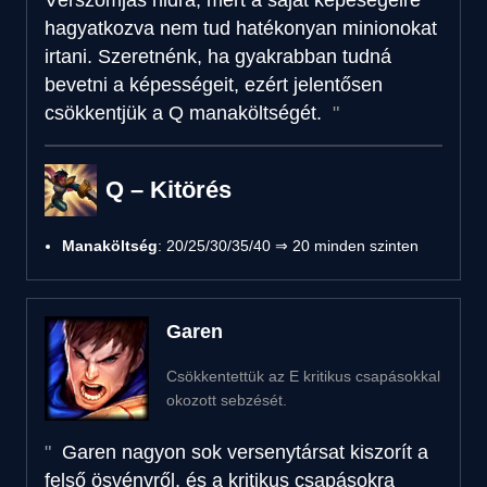
hagyatkozva nem tud hatékonyan minionokat
irtani. Szeretnénk, ha gyakrabban tudná
bevetni a képességeit, ezért jelentősen
csökkentjük a Q manaköltségét.
Q – Kitörés
Manaköltség
: 20/25/30/35/40 ⇒ 20 minden szinten
Garen
Csökkentettük az E kritikus csapásokkal
okozott sebzését.
Garen nagyon sok versenytársat kiszorít a
felső ösvényről, és a kritikus csapásokra