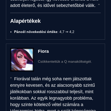
adott életerő, és idővel sebezhetőbbé válik.
Alapértékek
Páncél növekedési értéke
: 4,7 ⇒ 4,2
Fiora
Csökkentettük a Q manaköltségét.
Fiorával talán még soha nem játszottak
ennyire kevesen, és az alacsonyabb szintű
játékokban sokkal rosszabbul teljesít, mint
korábban. Az egyik legnagyobb probléma,
hogy szinte kötelező vétel számára a
Vérszomjas hidra, mert a saját képeségeire