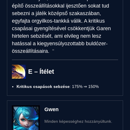
építő összeállításokkal ijesztően sokat tud
sebezni a játék középső szakaszában,
egyfajta orgyilkos-tankká válik. A kritikus
csapásai gyengítésével csökkentjük Garen
hirtelen sebzését, ami elvileg nem lesz
hatással a kiegyensúlyozottabb buldózer-
összeállításaira.
E – Ítélet
Kritikus csapások sebzése
: 175% ⇒ 150%
Gwen
Minden képességhez hozzányúltunk.