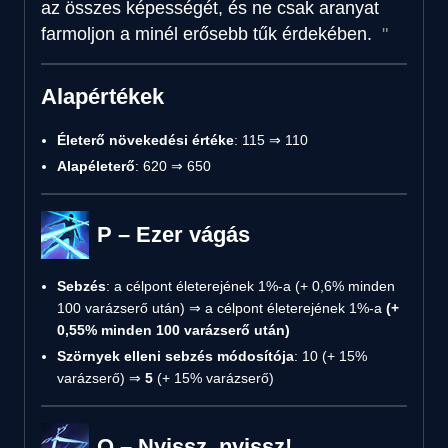
az összes képességét, és ne csak aranyat
farmoljon a minél erősebb tűk érdekében.
Alapértékek
Életerő növekedési értéke
: 115 ⇒ 110
Alapéleterő
: 620 ⇒ 650
P – Ezer vágás
Sebzés
: a célpont életerejének 1%-a (+ 0,6% minden
100 varázserő után) ⇒ a célpont életerejének 1%-a
(+
0,55% minden 100 varázserő után)
Szörnyek elleni sebzés módosítója
: 10 (+ 15%
varázserő) ⇒
5
(+ 15% varázserő)
Q – Nyissz, nyissz!