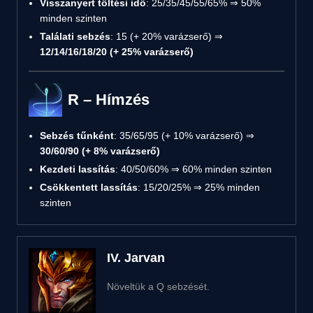
Visszanyert töltési idő
: 25/35/45/55/65% ⇒ 50%
minden szinten
Találati sebzés
: 15 (+ 20% varázserő) ⇒
12/14/16/18/20 (+ 25% varázserő)
R – Hímzés
Sebzés tűnként
: 35/65/95 (+ 10% varázserő) ⇒
30/60/90 (+ 8% varázserő)
Kezdeti lassítás
: 40/50/60% ⇒ 60% minden szinten
Csökkentett lassítás
: 15/20/25% ⇒ 25% minden
szinten
IV. Jarvan
Növeltük a Q sebzését.