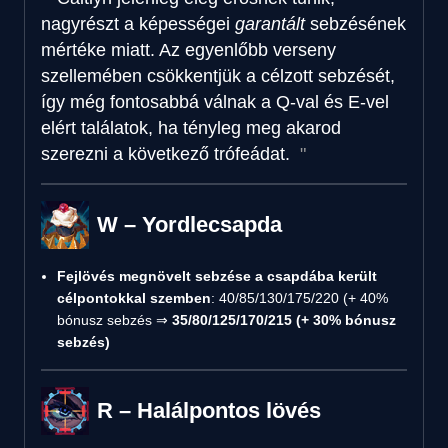
nagyrészt a képességei
garantált
sebzésének
mértéke miatt. Az egyenlőbb verseny
szellemében csökkentjük a célzott sebzését,
így még fontosabbá válnak a Q-val és E-vel
elért találatok, ha tényleg meg akarod
szerezni a következő trófeádat.
W – Yordlecsapda
Fejlövés megnövelt sebzése a csapdába került
célpontokkal szemben
: 40/85/130/175/220 (+ 40%
bónusz sebzés ⇒
35/80/125/170/215 (+ 30% bónusz
sebzés)
R – Halálpontos lövés