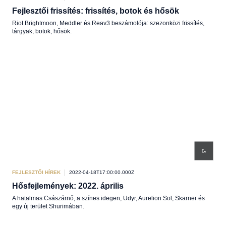
Fejlesztői frissítés: frissítés, botok és hősök
Riot Brightmoon, Meddler és Reav3 beszámolója: szezonközi frissítés,
tárgyak, botok, hősök.
FEJLESZTŐI HÍREK
2022-04-18T17:00:00.000Z
Hősfejlemények: 2022. április
A hatalmas Császárnő, a színes idegen, Udyr, Aurelion Sol, Skarner és
egy új terület Shurimában.