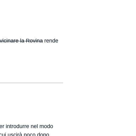
vicinare la Rovina
rende
er introdurre nel modo
 cui uscirà poco dopo