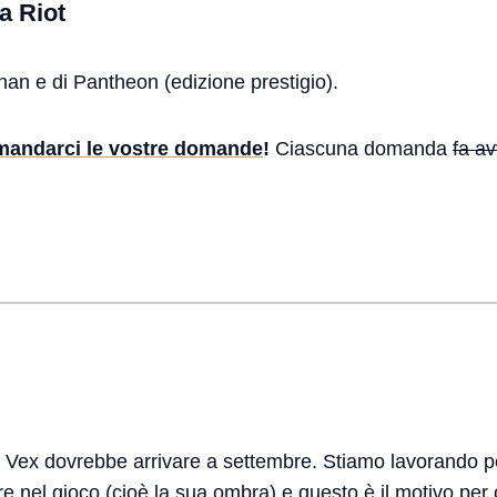
a Riot
han e di Pantheon (edizione prestigio).
mandarci le vostre domande
!
Ciascuna domanda
fa av
, Vex dovrebbe arrivare a settembre. Stiamo lavorando p
re
nel gioco (cioè la sua ombra) e questo è il motivo per