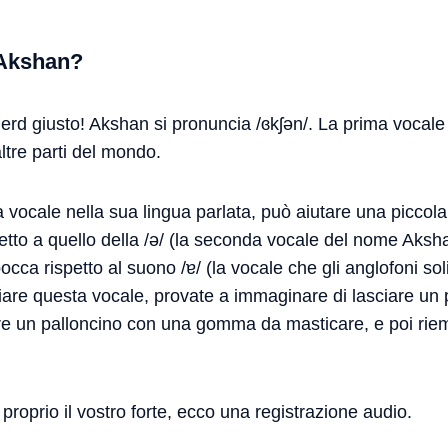
 Akshan?
 nerd giusto! Akshan si pronuncia /ɞkʃən/. La prima vocal
ltre parti del mondo.
vocale nella sua lingua parlata, può aiutare una piccola
petto a quello della /ə/ (la seconda vocale del nome Aksh
cca rispetto al suono /ɐ/ (la vocale che gli anglofoni sol
iare questa vocale, provate a immaginare di lasciare un p
e un palloncino con una gomma da masticare, e poi riemp
proprio il vostro forte, ecco una registrazione audio.