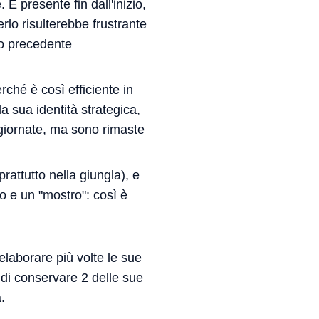
È presente fin dall'inizio,
rlo risulterebbe frustrante
do precedente
rché è così efficiente in
 sua identità strategica,
giornate, ma sono rimaste
attutto nella giungla), e
 e un "mostro": così è
laborare più volte le sue
i di conservare 2 delle sue
.