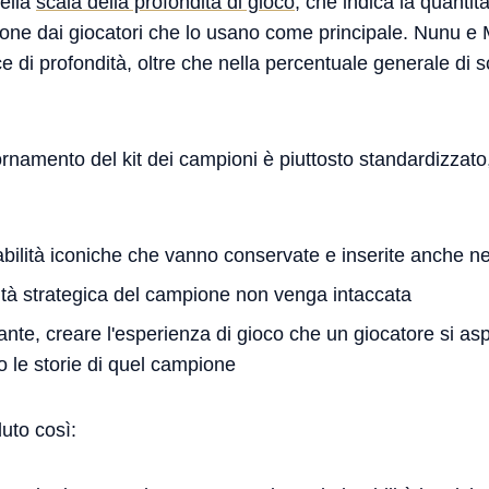
nella
scala della profondità di gioco
, che indica la quantit
ne dai giocatori che lo usano come principale. Nunu e 
e di profondità, oltre che nella percentuale generale di s
ornamento del kit dei campioni è piuttosto standardizzat
abilità iconiche che vanno conservate e inserite anche ne
tità strategica del campione non venga intaccata
ante, creare l'esperienza di gioco che un giocatore si a
do le storie di quel campione
uto così: