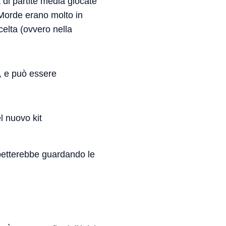
à di partite media giocate
Morde erano molto in
celta (ovvero nella
o, e può essere
l nuovo kit
spetterebbe guardando le