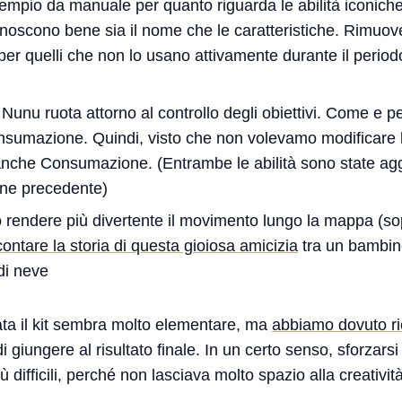
mpio da manuale per quanto riguarda le abilità iconiche. 
onoscono bene sia il nome che le caratteristiche. Rimuove
 per quelli che non lo usano attivamente durante il perio
i Nunu ruota attorno al controllo degli obiettivi. Come e pe
nsumazione. Quindi, visto che non volevamo modificare la
nche Consumazione. (Entrambe le abilità sono state ag
ione precedente)
rendere più divertente il movimento lungo la mappa (sopr
ontare la storia di questa gioiosa amicizia
tra un bambino
 di neve
ata il kit sembra molto elementare, ma
abbiamo dovuto rie
i giungere al risultato finale. In un certo senso, sforzars
ù difficili, perché non lasciava molto spazio alla creatività