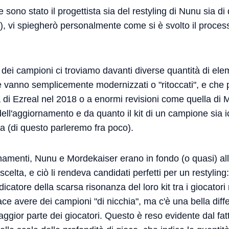
ono stato il progettista sia del restyling di Nunu sia di
), vi spiegherò personalmente come si è svolto il proces
 dei campioni ci troviamo davanti diverse quantità di el
 che vanno semplicemente modernizzati o "ritoccati", e che
 di Ezreal nel 2018 o a enormi revisioni come quella di 
ll'aggiornamento e da quanto il kit di un campione sia ic
ca (di questo parleremo fra poco).
rnamenti, Nunu e Mordekaiser erano in fondo (o quasi) all
scelta, e ciò li rendeva candidati perfetti per un restylin
dicatore della scarsa risonanza del loro kit tra i giocato
ace avere dei campioni "di nicchia", ma c'è una bella diff
ggior parte dei giocatori. Questo è reso evidente dal fat