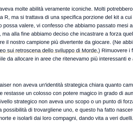
aveva molte abilità veramente iconiche. Molti potrebbero
 la R, ma si trattava di una specifica porzione del kit a cui
 possa valere, vi confesso che abbiamo passato mesi a c
, ma alla fine abbiamo deciso che incastrare a forza quel
re il nostro campione più divertente da giocare. (Ne abb
eo sui retroscena dello sviluppo di Morde
.
) Rimuovere i
bile da allocare in aree che ritenevamo più interessanti 
iser non aveva un'identità strategica chiara quanto c
e restasse un colosso con potere magico in grado di aum
 livello strategico non aveva uno scopo o un punto di forz
possibilità di trovargliene uno, e questo ha fatto nascere 
rte e isolarli dai loro compagni, dando vita a veri duelli