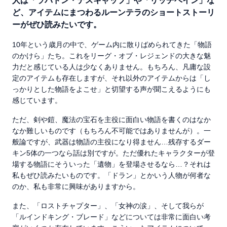
人は「ラバドン・デスキャップ」や「リッチベイン」な
ど、アイテムにまつわるルーンテラのショートストーリ
ーがぜひ読みたいです。
10年という歳月の中で、ゲーム内に散りばめられてきた「物語
のかけら」たち。これをリーグ・オブ・レジェンドの大きな魅
力だと感じている人は少なくありません。もちろん、凡庸な設
定のアイテムも存在しますが、それ以外のアイテムからは「し
っかりとした物語をよこせ」と切望する声が聞こえるようにも
感じています。
ただ、剣や鎧、魔法の宝石を主役に面白い物語を書くのはなか
なか難しいものです（もちろん不可能ではありませんが）。一
般論ですが、武器は物語の主役になり得ません…残存するダー
キン5体の一つなら話は別ですが。ただ優れたキャラクターが登
場する物語にそういった「遺物」を登場させるなら…？それは
私もぜひ読みたいものです。「ドラン」とかいう人物が何者な
のか、私も非常に興味がありますから。
また、「ロストチャプター」、「女神の涙」、そして我らが
「ルインドキング・ブレード」などについては非常に面白い考