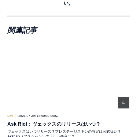
い。
関連記事
Dev
2021-07-29T18:00:00.000Z
Dev
Ask Riot：ヴェックスのリリースはいつ？
A
ヴェックスはいつリリース？プレステージスキンの設定は公式扱い？
チャ
Akshan（アクシャン）の正しい発音は？
てL