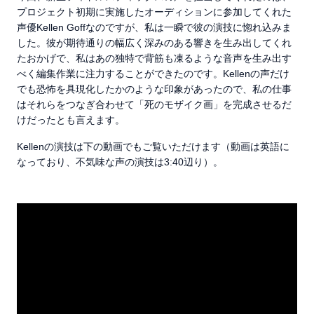
プロジェクト初期に実施したオーディションに参加してくれた
声優Kellen Goffなのですが、私は一瞬で彼の演技に惚れ込みま
した。彼が期待通りの幅広く深みのある響きを生み出してくれ
たおかげで、私はあの独特で背筋も凍るような音声を生み出す
べく編集作業に注力することができたのです。Kellenの声だけ
でも恐怖を具現化したかのような印象があったので、私の仕事
はそれらをつなぎ合わせて「死のモザイク画」を完成させるだ
けだったとも言えます。
Kellenの演技は下の動画でもご覧いただけます（動画は英語に
なっており、不気味な声の演技は3:40辺り）。