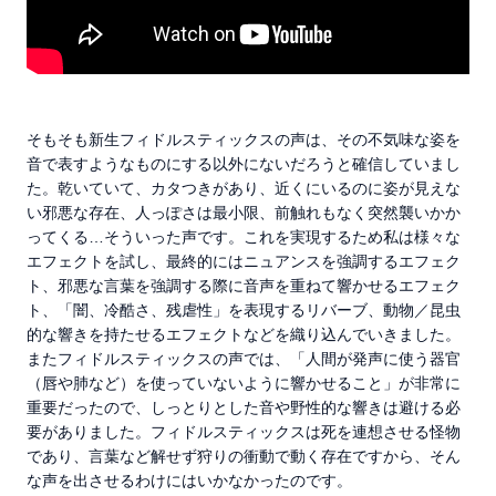
そもそも新生フィドルスティックスの声は、その不気味な姿を
音で表すようなものにする以外にないだろうと確信していまし
た。乾いていて、カタつきがあり、近くにいるのに姿が見えな
い邪悪な存在、人っぽさは最小限、前触れもなく突然襲いかか
ってくる…そういった声です。これを実現するため私は様々な
エフェクトを試し、最終的にはニュアンスを強調するエフェク
ト、邪悪な言葉を強調する際に音声を重ねて響かせるエフェク
ト、「闇、冷酷さ、残虐性」を表現するリバーブ、動物／昆虫
的な響きを持たせるエフェクトなどを織り込んでいきました。
またフィドルスティックスの声では、「人間が発声に使う器官
（唇や肺など）を使っていないように響かせること」が非常に
重要だったので、しっとりとした音や野性的な響きは避ける必
要がありました。フィドルスティックスは死を連想させる怪物
であり、言葉など解せず狩りの衝動で動く存在ですから、そん
な声を出させるわけにはいかなかったのです。