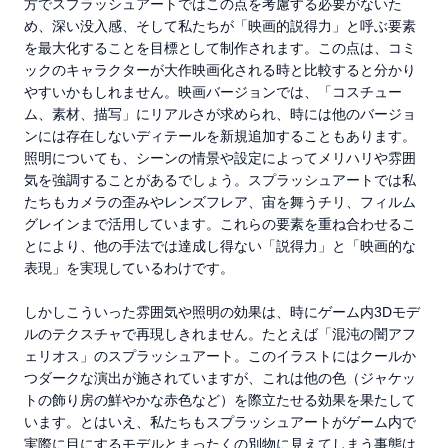
方でスプラッシュアートではこの点を考慮する必要がないた
め、深い没入感、そして私たちが「映画的説得力」と呼ぶ要素
を最大化することを目標として制作されます。この点は、コミ
ックのキャラクターが大作映画化される時と比較すると分かり
やすいかもしれません。映画バージョンでは、「コスチュー
ム、素材、描写」にリアルさが求められ、時には他のバージョ
ンには存在しないディテールを新規追加することもあります。
照明についても、シーンの情景や設定によってメリハリや雰囲
気を強調することがあるでしょう。スプラッシュアートでは私
たちもカメラの歪みやレンズフレア、宙を舞うチリ、フィルム
グレインまで活用しています。これらの要素を重ね合わせるこ
とにより、他の手法では達成し得ない「説得力」と「映画的な
表現」を実現しているわけです。
しかしこういった雰囲気や照明の効果は、時にゲーム内3Dモデ
ルのテクスチャで再現しきれません。たとえば「混沌の闇アフ
ェリオス」のスプラッシュアート。このイラストにはクールか
つダークな演出が施されていますが、これは他の色（ジャケッ
トの飾り房の鮮やかな赤色など）を際立たせる効果を果たして
います。とはいえ、私たちもスプラッシュアートがゲーム内で
実際に目にするモデルとまったくの別物に見えてしまう事態は