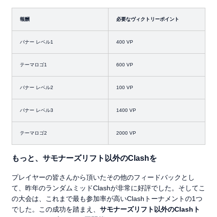
報酬
必要なヴィクトリーポイント
バナー レベル1
400 VP
テーマロゴ1
600 VP
バナー レベル2
100 VP
バナー レベル3
1400 VP
テーマロゴ2
2000 VP
もっと、サモナーズリフト以外のClashを
プレイヤーの皆さんから頂いたその他のフィードバックとし
て、昨年のランダムミッドClashが非常に好評でした。そしてこ
の大会は、これまで最も参加率が高いClashトーナメントの1つ
でした。この成功を踏まえ、
サモナーズリフト以外の
Clash
ト