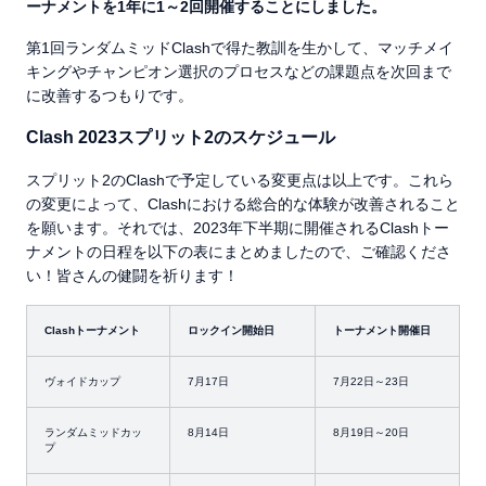
ーナメントを
1
年に
1
～
2
回開催することにしました。
第1回ランダムミッドClashで得た教訓を生かして、マッチメイ
キングやチャンピオン選択のプロセスなどの課題点を次回まで
に改善するつもりです。
Clash 2023スプリット2のスケジュール
スプリット2のClashで予定している変更点は以上です。これら
の変更によって、Clashにおける総合的な体験が改善されること
を願います。それでは、2023年下半期に開催されるClashトー
ナメントの日程を以下の表にまとめましたので、ご確認くださ
い！皆さんの健闘を祈ります！
Clash
トーナメント
ロックイン開始日
トーナメント開催日
ヴォイドカップ
7月17日
7月22日～23日
ランダムミッドカッ
8月14日
8月19日～20日
プ