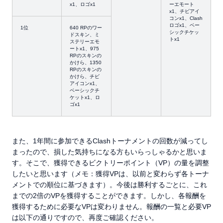
x1、ロゴx1
ーエモート
x1、チビアイ
コンx1、Clash
ロゴx1、ベー
1位
640 RPのワー
シックチケッ
ドスキン、ミ
トx1
ステリーエモ
ートx1、975
RPのスキンの
かけら、1350
RPのスキンの
かけら、チビ
アイコンx1、
ベーシックチ
ケットx1、ロ
ゴx1
また、1年間に参加できるClashトーナメントの回数が減ってし
まったので、損した気持ちになる方もいらっしゃるかと思いま
す。そこで、獲得できるビクトリーポイント（VP）の量を調整
したいと思います（メモ：獲得VPは、以前と変わらず各トーナ
メントでの順位に基づきます）。今後は勝利するごとに、これ
までの2倍のVPを獲得することができます。しかし、各報酬を
獲得するために必要なVPは変わりません。報酬の一覧と必要VP
は以下の通りですので、再度ご確認ください。