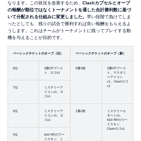
なります。この状況を改善するため、
Clash
カプセルとオーブ
の報酬が順位ではなくトーナメントを通した合計勝利数に基づ
いて分配される仕組みに変更しました。
早い段階で負けてしま
ったとしても、残りの試合で勝利すれば良い報酬をもらえるよ
うします。これはチームがトーナメントに残ってプレイする動
機を与えることが目的です。
ベーシックチケットのオーブ（旧）
ベーシックチケットのオーブ（新）
8位
3勝XPブース
0勝3敗
3勝XPブース
ト、ロゴx1
ト、マスタリ
ーアイコン
x1、Clashロゴ
x1
7位
ミステリーア
イコンx1、ロ
ゴx1
6位
ミステリーア
1勝2敗
ミステリーエ
イコンx1、ロ
モートx1、
ゴx1
640 RPのワー
ドスキン、
Clashロゴx1
5位
640 RPのワー
ドスキン、ミ