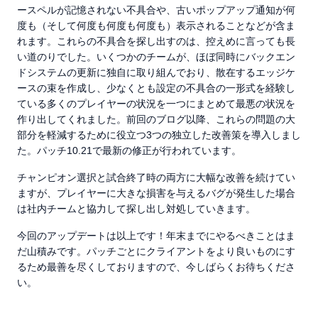
ースペルが記憶されない不具合や、古いポップアップ通知が何
度も（そして何度も何度も何度も）表示されることなどが含ま
れます。これらの不具合を探し出すのは、控えめに言っても長
い道のりでした。いくつかのチームが、ほぼ同時にバックエン
ドシステムの更新に独自に取り組んでおり、散在するエッジケ
ースの束を作成し、少なくとも設定の不具合の一形式を経験し
ている多くのプレイヤーの状況を一つにまとめて最悪の状況を
作り出してくれました。前回のブログ以降、これらの問題の大
部分を軽減するために役立つ3つの独立した改善策を導入しまし
た。パッチ10.21で最新の修正が行われています。
チャンピオン選択と試合終了時の両方に大幅な改善を続けてい
ますが、プレイヤーに大きな損害を与えるバグが発生した場合
は社内チームと協力して探し出し対処していきます。
今回のアップデートは以上です！年末までにやるべきことはま
だ山積みです。パッチごとにクライアントをより良いものにす
るため最善を尽くしておりますので、今しばらくお待ちくださ
い。