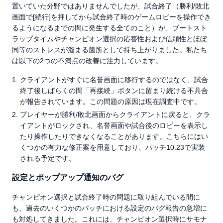
置いていた分野ではありませんでしたが、試合終了（勝利/敗北
画面で[続行]を押してから試合終了時のゲームロビーを操作でき
るようになるまでの間に発生する全てのこと）が、ブートスト
ラップタイムやチャンピオン選択の応答性および信頼性とほぼ
同等のストレスが溜まる箇所として持ち上がりました。私たち
は以下の2つの不満点の改善に注力しています。
クライアントがすぐに名誉画面に移行するのではなく、試合
終了後しばらくの間「再接続」ボタンに留まり続ける不具合
が報告されています。この問題の原因は現在調査中です。
プレイヤーが勝利/敗北画面からクライアントに戻ると、クラ
イアントがロックされ、名誉画面や試合後のロビーを表示し
たり操作したりできなくなることがあります。こちらにはい
くつかの有力な修正案を用意しており、パッチ10.23で実装
される予定です。
設定とポップアップ通知のバグ
チャンピオン選択と試合終了時の問題に取り組んでいる間に
も、過去のいくつかのパッチにおける設定のバグ報告の急増に
も対処してきました。これには、チャンピオン選択時にサモナ