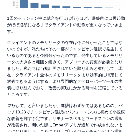
1回のセッション中に試合を行えば行うほど、最終的には再起動
がほぼ必須になるまでクライアントの動作が重くなっていきま
す。
クライアントのメモリリークの存在は今に分かったことではな
いのですが、私たちはその一部がチャンピオン選択で発生して
いるものであると今回分かったのです。発生しているメモリリ
ークの大きさと範囲を鑑みて、アプローチの変更が必要となり
ました。私たちは当初計画されていた取り組みと並行して、現
在、クライアント全体のメモリリークをより効率的に特定して
対処できるようにする、より専門的なデベロッパーツールの実
装に取り​​組んでおり、改善の実現にかかる時間を短縮している
ところです。
並行して
、と言いましたが、進捗はわずかではあるものの、パ
ッチ10.23でチャンピオン選択のパフォーマンスに初めて小規模
な改善を施す予定です。サモナースペルとワードスキンの選択
が改善され、開いた際にEmberアプリが追加で作成されないよ
うになりました。これにより、プレイヤーがチャンピオン選択