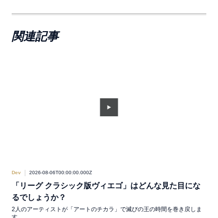
関連記事
Dev
2026-08-06T00:00:00.000Z
Dev
「リーグ クラシック版ヴィエゴ」はどんな見た目にな
D
るでしょうか？
Pa
Ha
2人のアーティストが「アートのチカラ」で滅びの王の時間を巻き戻しま
す。