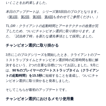
いくことをお約束しました。
本日のアップデートは、シリー
ズ第5回目のブログとなります。
（
第1回
、
第2回
、
第3回
、
第4回
も
合わせてご参照ください。）
TL;DR
：クライアントの起動時間とアーキテクチャの改善が完
了したため、ついにチャンピオン選択に取り掛かります。ま
た、「試合終了時」を新たな優先事項として採用しました。
チャンピオン選択に取り掛かる
3月にこのブログシリーズを開始したとき、クライアントのブー
トストラップタイムとチャンピオン選択時の応答時間を順に解
決するという、2つの主要な目標についてお話しました。9月に
は、
90
％のプレイヤーのブートストラップタイム（クライアン
トの起動時間）を
15.5
秒
に短縮することを達成し、ついにチャ
ンピオン選択に取り掛かると発表しました。
そしてこちらが最初のアップデートです。
チャンピオン選択におけるメモリ使用量