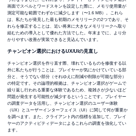
画面でスペルとワードスキンを設定した際に、メモリ使用量が
測定可能な範囲でわずかに減少します（〜1.6 MB）。これら
は、私たちが発見した最も初期のメモリリークの2つであり、そ
れらを修正することは、近い将来に大きなメモリリークへ取り
組むための導入として優れた方法でした。年末までに、より分
かりやすい改善が実装できると見込んでいます。
チャンピオン選択におけるUX/UIの見直し
チャンピオン選択を作り直す際、壊れているものを修復する以
外に私たちが行うことは、プレイヤーが気にかけていている部
分と、そうでない部分（それゆえに削減や削除が可能な部分）
の特定です。その論理的根拠は、チャンピオン選択がゲームで
繰り返し行われる重要な体験であるため、複雑さが少ないほど
問題が発生する可能性が減少するということです。プレイヤー
の調査データを活用し、チャンピオン選択のユーザー体験
（UX）とユーザーインターフェイス（UI）に関して何が重要か
を調べます。また、クライアント内の指標を追加して、プレイ
ヤーのアクティビティデータによるこれらの調査を強化してい
ます。