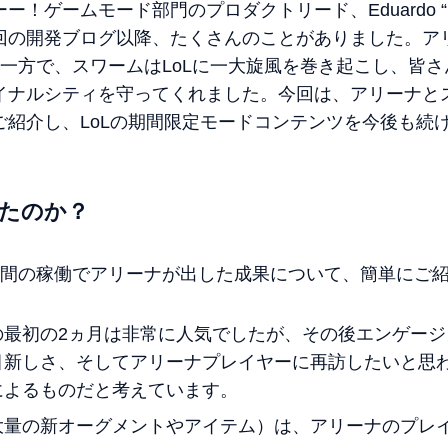
ームモード部門のプロダクトリード、Eduardo “Riot Ca
回の開発ブログ以降、たくさんのことがありました。ア
た一方で、スワームはLoLに一大旋風を巻き起こし、皆
イナルシティを守ってくれました。今回は、アリーナと
ご紹介し、LoLの期間限定モードコンテンツを今後も続
。
たのか？
月間の稼働でアリーナが出した成果について、簡単にご
の最初の2ヵ月は非常に人気でしたが、その後エンゲージ
目新しさ、そしてアリーナプレイヤーに再訪したいと思
によるものだと考えています。
大量の新オーグメントやアイテム）は、アリーナのプレ