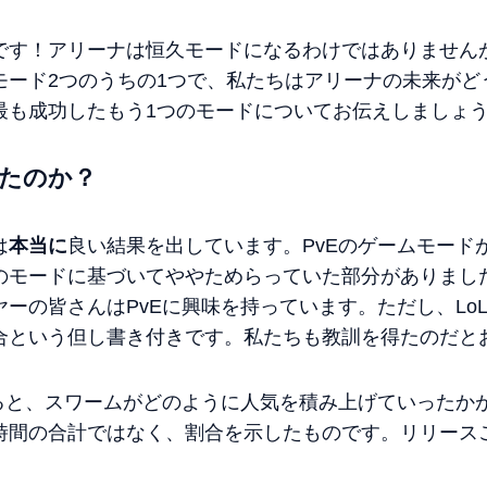
です！アリーナは恒久モードになるわけではありません
モード2つのうちの1つで、私たちはアリーナの未来がど
最も成功したもう1つのモードについてお伝えしましょ
たのか？
は
本当に
良い結果を出しています。PvEのゲームモードが
のモードに基づいてややためらっていた部分がありまし
ーの皆さんはPvEに興味を持っています。ただし、Lo
合という但し書き付きです。私たちも教訓を得たのだと
すると、スワームがどのように人気を積み上げていったか
時間の合計ではなく、割合を示したものです。リリース
。