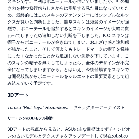
スキンです。当初はポニーテールが付いていましたが、神の如
き力を持つ修行僧らしさからは乖離する見た目になっていたた
め、最終的にはこのスキンのファンタジーにはシンプルなルッ
クスが良いと判断しました。龍拳スキンは短髪のイメージが強
烈で、ポニーテールを追加するとスキンのイメージが大幅に変
わってしまうため追加しない判断を下しました。K.O.スキンは
帽子からポニーテールが突き出てしまい、おふざけ感と違和感
が強かったこと、そして何よりもトレードマークの帽子を犠牲
にしたくなかったことから追加しない決断を下しています。こ
のスキンの帽子を無くしてしまったら、全体のデザインが不完
全になってしまいますから。とはいえ、今後登場するスキンで
は開発段階からポニーテールをシルエットの重要要素として組
み込んでいく予定です。
3Dアート
Tereza “Riot Teya” Rozumkova - キャラクターアーティスト
リー・シンの3Dモデル制作
3Dアートの観点から見ると、ASUの主な目標はまずチャンピオ
ンの古いモデルとテクスチャをアップデートして現在のLoLの