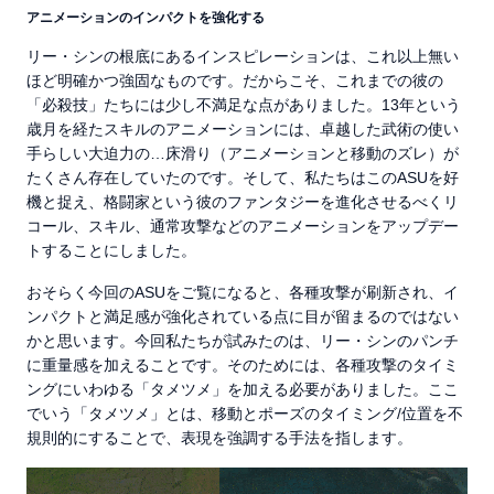
アニメーションのインパクトを強化する
リー・シンの根底にあるインスピレーションは、これ以上無い
ほど明確かつ強固なものです。だからこそ、これまでの彼の
「必殺技」たちには少し不満足な点がありました。13年という
歳月を経たスキルのアニメーションには、卓越した武術の使い
手らしい大迫力の…床滑り（アニメーションと移動のズレ）が
たくさん存在していたのです。そして、私たちはこのASUを好
機と捉え、格闘家という彼のファンタジーを進化させるべくリ
コール、スキル、通常攻撃などのアニメーションをアップデー
トすることにしました。
おそらく今回のASUをご覧になると、各種攻撃が刷新され、イ
ンパクトと満足感が強化されている点に目が留まるのではない
かと思います。今回私たちが試みたのは、リー・シンのパンチ
に重量感を加えることです。そのためには、各種攻撃のタイミ
ングにいわゆる「タメツメ」を加える必要がありました。ここ
でいう「タメツメ」とは、移動とポーズのタイミング/位置を不
規則的にすることで、表現を強調する手法を指します。