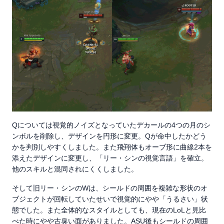
Qについては視覚的ノイズとなっていたデカールの4つの月のシ
ンボルを削除し、デザインを円形に変更。Qが命中したかどう
かを判別しやすくしました。また飛翔体もオーブ形に曲線2本を
添えたデザインに変更し、「リー・シンの視覚言語」を確立。
他のスキルと混同されにくくしました。
そして旧リー・シンのWは、シールドの周囲を複雑な形状のオ
ブジェクトが回転していたせいで視覚的にやや「うるさい」状
態でした。また全体的なスタイルとしても、現在のLoLと見比
べた時にやや古臭い面がありました。ASU後もシールドの周囲