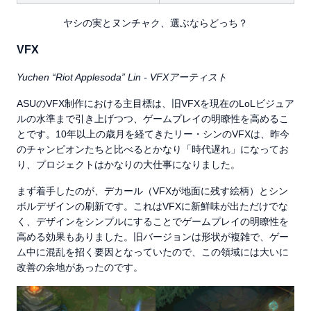
ヤシの実とヌンチャク、選ぶならどっち？
VFX
Yuchen “Riot Applesoda” Lin - VFXアーティスト
ASUのVFX制作における主目標は、旧VFXを現在のLoLビジュア
ルの水準まで引き上げつつ、ゲームプレイの明瞭性を高めるこ
とです。10年以上の歳月を経てきたリー・シンのVFXは、昨今
のチャンピオンたちと比べるとかなり「時代遅れ」になってお
り、プロジェクトはかなりの大仕事になりました。
まず着手したのが、デカール（VFXが地面に残す絵柄）とシン
ボルデザインの刷新です。これはVFXに新鮮味が出ただけでな
く、デザインをシンプルにすることでゲームプレイの明瞭性を
高める効果もありました。旧バージョンは形状が複雑で、ゲー
ム中に混乱を招く要因となっていたので、この領域には大いに
改善の余地があったのです。