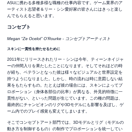
ASUに携わる多種多様な職種の仕事内容です。ゲーム業界のア
ーティスト志望者＆リー・シン愛好家の皆さんにはきっと楽し
んでもらえると思います。
コンセプト
Megan “Ze Ocelot” O’Rourke - コンセプトアーティスト
スキンに一貫性を持たせるために
2011年にリリースされたリー・シンは今年、ティーンネイジャ
ーの仲間入りを果たしたことになります。そしてそれほどの時
が経ち、ベテランとなった彼は様々なビジュアルと世界設定を
持つようになりました。しかし、時の流れは時に意図しない結
果をもたらすもの。たとえば彼の場合には、スキンによってプ
ロポーション（身体各部位の比率）が異なる、外見的特徴に一
貫性がない、といった問題が生じています。この種の問題は、
最終的にチャンピオンのリグや3Dモデルにも影響を及ぼし、ゲ
ーム内でのプレイ感覚も変えてしまいます。
そこでコンセプトアート部門では、3Dモデルとリグ（モデルの
動き方を制御するもの）の制作でプロポーションを統一してい