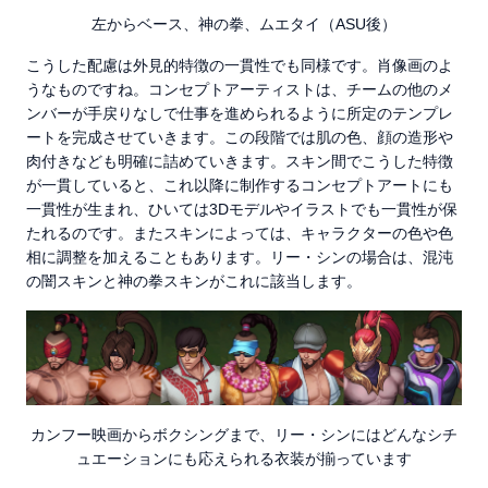
左からベース、神の拳、ムエタイ（ASU後）
こうした配慮は外見的特徴の一貫性でも同様です。肖像画のよ
うなものですね。コンセプトアーティストは、チームの他のメ
ンバーが手戻りなしで仕事を進められるように所定のテンプレ
ートを完成させていきます。この段階では肌の色、顔の造形や
肉付きなども明確に詰めていきます。スキン間でこうした特徴
が一貫していると、これ以降に制作するコンセプトアートにも
一貫性が生まれ、ひいては3Dモデルやイラストでも一貫性が保
たれるのです。またスキンによっては、キャラクターの色や色
相に調整を加えることもあります。リー・シンの場合は、混沌
の闇スキンと神の拳スキンがこれに該当します。
カンフー映画からボクシングまで、リー・シンにはどんなシチ
ュエーションにも応えられる衣装が揃っています