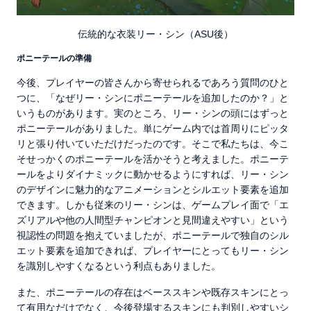
伝統的な衣装リー・シン（ASU後）
ポニーテールの準備
今後、プレイヤーの皆さんから寄せられるであろう質問のひと
つに、「なぜリー・シンにポニーテールを追加したのか？」と
いうものがあります。実のところ、リー・シンの頭にはずっと
ポニーテールがありました。単にゲーム内では首周りにピッタ
リと張り付いていただけだったのです。そこで私たちは、今こ
そせっかくのポニーテールを活かそうと考えました。ポニーテ
ールをよりダイナミックに動かせるようにすれば、リー・シン
のデザインに魅力的なアニメーションとシルエット要素を追加
できます。しかも従来のリー・シンは、ゲームプレイ面で「エ
ズリアルや他の人間型チャンピオンと見間違えやすい」という
視認性の問題を抱えていましたが、ポニーテールで独自のシル
エット要素を追加できれば、プレイヤーにとってもリー・シン
を識別しやすくなるという利点もありました。
また、ポニーテールの存在はベーススキンや既存スキンにとっ
て有用なだけでなく、今後登場するスキンにも判別しやすいシ