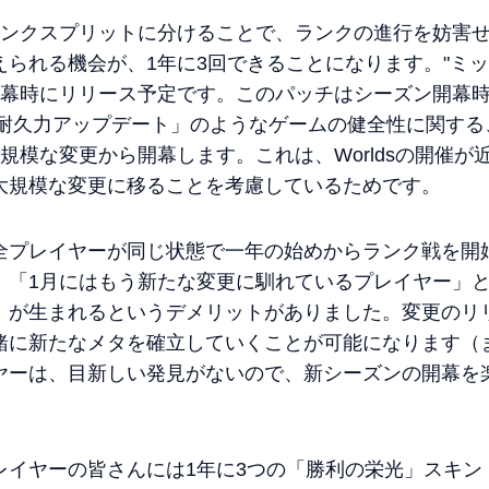
ランクスプリットに分けることで、ランクの進行を妨害
られる機会が、1年に3回できることになります。"ミッ
開幕時にリリース予定です。このパッチはシーズン開幕
の「耐久力アップデート」のようなゲームの健全性に関す
規模な変更から開幕します。これは、Worldsの開催
大規模な変更に移ることを考慮しているためです。
全プレイヤーが同じ状態で一年の始めからランク戦を開
、「1月にはもう新たな変更に馴れているプレイヤー」と
」が生まれるというデメリットがありました。変更のリ
緒に新たなメタを確立していくことが可能になります（
ヤーは、目新しい発見がないので、新シーズンの開幕を
レイヤーの皆さんには1年に3つの「勝利の栄光」スキン