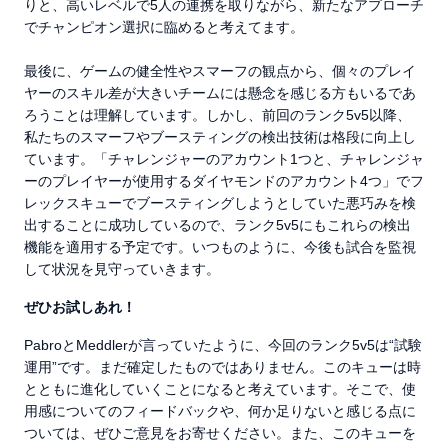
りと、高いレベルで5人の連携を取りながら、新たなアプローチ
でチャンピオン選択に臨めると考えてます。
最後に、ゲームの健全性やスマーフの観点から、個々のプレイ
ヤーのスキル差が大きいチームには懸念を感じる方もいるであ
ろうことは理解しています。しかし、前回のランク5v5以降、
私たちのスマーフやブースティングの検出技術は格段に向上し
ています。「チャレンジャーのアカウント1つと、チャレンジャ
ーのプレイヤーが使用するダイヤモンドのアカウント4つ」でフ
レックスキューでブースティングしようとしていた悪巧みを検
出することに成功しているので、ランク5v5にもこれらの検出
機能を適用する予定です。いつものように、今後も試合を監視
して状況を見守っていきます。
ぜひお試しあれ！
PabroとMeddlerが言っていたように、今回のランク5v5は“試験
運用”です。まだ確定したものではありません。このキューは時
とともに進化していくことになると考えています。そこで、使
用感についてのフィードバックや、何か足りないと感じる点に
ついては、ぜひご意見をお寄せください。また、このキューを