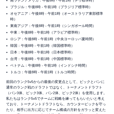
南ラテンアメリカ：午後8時 - 午前1時（チリ標準時）
ブラジル：午後8時 - 午前1時（ブラジリア標準時）
オセアニア：午後8時 - 午前1時（オーストラリア東部標準
時）
東南アジア：午後8時 - 午前1時（シンガポール時間）
中東：午後8時 - 午前1時（アラビア標準時）
ロシア：午後8時 - 午前1時（中央ヨーロッパ夏時間）
韓国：午後8時 - 午前1時（韓国標準時）
日本：午後8時 - 午前1時（日本標準時）
台湾：午後8時 - 午前1時（中国標準時）
ベトナム：午後8時 - 午前1時（インドシナ時間）
トルコ：午後8時 - 午前1時（トルコ時間）
前回のランク5v5からの最後の変更点として、ピックとバンに
通常のランク戦のドラフトではなく、トーナメントドラフト
（バン3体、ピック3体、バン2体、ピック2体）を使用します。
私たちはランク5v5でチームに戦略を練ってもらいたいと考え
ており、トーナメントドラフトなら、カウンターピックを守っ
たり、相手に出方に応じてチーム構成の方針をガラッと変えた