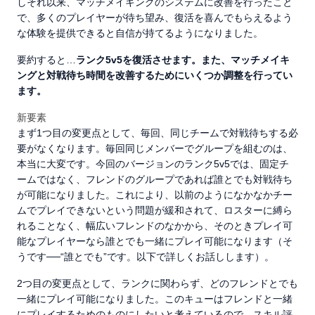
しそれ以来、マッチメイキングのシステムに改善を行ったこと
で、多くのプレイヤーが待ち望み、復活を喜んでもらえるよう
な体験を提供できると自信が持てるようになりました。
要約すると…
ランク5v5を復活させます。また、マッチメイキ
ングと対戦待ち時間を改善するためにいくつか調整を行ってい
ます。
新要素
まず1つ目の変更点として、毎回、同じチームで対戦待ちする必
要がなくなります。毎回同じメンバーでグループを組むのは、
本当に大変です。今回のバージョンのランク5v5では、固定チ
ームではなく、フレンドのグループであれば誰とでも対戦待ち
が可能になりました。これにより、以前のようになかなかチー
ムでプレイできないという問題が緩和されて、ロスターに縛ら
れることなく、幅広いフレンドのなかから、そのときプレイ可
能なプレイヤーなら誰とでも一緒にプレイ可能になります（そ
うです──“誰とでも”です。以下で詳しくお話しします）。
2つ目の変更点として、ランクに関わらず、どのフレンドとでも
一緒にプレイ可能になりました。このキューはフレンドと一緒
にプレイするためのものにしたいと考えているので、スキル評