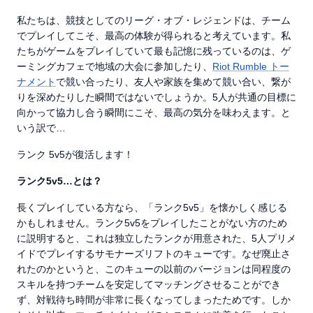
私たちは、競技としてのリーグ・オブ・レジェンドは、チーム
でプレイしてこそ、最高の体験が得られると考えています。私
たちがゲームをプレイしていて最も記憶に残っているのは、ゲ
ーミングカフェで地域の大会に参加したり、
Riot Rumble トー
ナメント
で競い合ったり、友人や家族を集めて競い合い、繋が
りを深めたりした瞬間ではないでしょうか。5人が共通の目標に
向かって協力し合う瞬間にこそ、最高の気分を味わえます。と
いう訳で…
ランク 5v5が復活します！
ランク5v5…とは？
長くプレイしている方なら、「ランク5v5」を懐かしく感じる
かもしれません。ランク5v5をプレイしたことがない方のため
に説明すると、これは独立したランクが用意された、5人プリメ
イドでプレイするサモナーズリフトのキューです。なぜ廃止さ
れたのかというと、このキューの以前のバージョンは同程度の
スキルを持つチームを安定してマッチングさせることができ
ず、対戦待ち時間が非常に長くなってしまったためです。しか