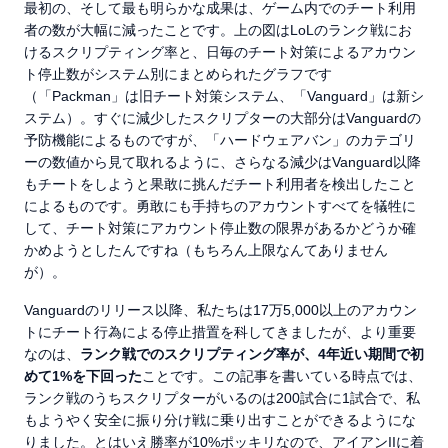
最初の、そして最も明らかな成果は、ゲーム内でのチート利用
者の数が大幅に減ったことです。上の図はLoLのランク戦にお
けるスクリプティング率と、日毎のチート対策によるアカウン
ト停止数がシステム別にまとめられたグラフです
（「Packman」は旧チート対策システム、「Vanguard」は新シ
ステム）。すぐに減少したスクリプターの大部分はVanguardの
予防機能によるものですが、「ハードウェアバン」のカテゴリ
ーの数値から見て取れるように、さらなる減少はVanguard以降
もチートをしようと果敢に挑んだチート利用者を検出したこと
によるものです。勇敢にも手持ちのアカウントすべてを犠牲に
して、チート対策にアカウント停止数の限界があるかどうか確
かめようとしたんですね（もちろん上限なんてありません
が）。
Vanguardのリリース以降、私たちは17万5,000以上のアカウン
トにチート行為による停止措置を科してきましたが、より重要
なのは、
ランク戦でのスクリプティング率が、4年近い期間で初
めて1%を下回った
ことです。この記事を書いている時点では、
ランク戦のうちスクリプターがいるのは200試合に1試合で、私
もようやく安全に振り分け戦に乗り出すことができるようにな
りました。とはいえ勝率が10%ポッキリなので、アイアンIIに着