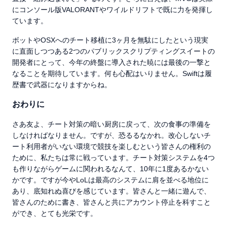
にコンソール版VALORANTやワイルドリフトで既に力を発揮し
ています。
ボットやOSXへのチート移植に3ヶ月を無駄にしたという現実
に直面しつつある2つのパブリックスクリプティングスイートの
開発者にとって、今年の終盤に導入された暁には最後の一撃と
なることを期待しています。何も心配はいりません。Swiftは履
歴書で武器になりますからね。
おわりに
さあ友よ、チート対策の暗い厨房に戻って、次の食事の準備を
しなければなりません。ですが、恐るるなかれ。改心しないチ
ート利用者がいない環境で競技を楽しむという皆さんの権利の
ために、私たちは常に戦っています。チート対策システムを4つ
も作りながらゲームに関われるなんて、10年に1度あるかない
かです。ですが今やLoLは最高のシステムに肩を並べる地位に
あり、底知れぬ喜びを感じています。皆さんと一緒に遊んで、
皆さんのために書き、皆さんと共にアカウント停止を科すこと
ができ、とても光栄です。