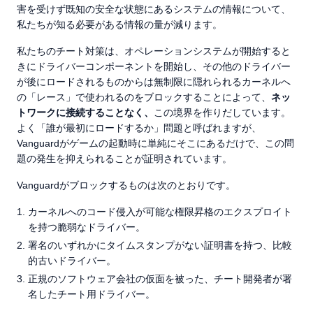
害を受けず既知の安全な状態にあるシステムの情報について、
私たちが知る必要がある情報の量が減ります。
私たちのチート対策は、オペレーションシステムが開始すると
きにドライバーコンポーネントを開始し、その他のドライバー
が後にロードされるものからは無制限に隠れられるカーネルへ
の「レース」で使われるのをブロックすることによって、
ネッ
トワークに接続することなく、
この境界を作りだしています。
よく「誰が最初にロードするか」問題と呼ばれますが、
Vanguardがゲームの起動時に単純にそこにあるだけで、この問
題の発生を抑えられることが証明されています。
Vanguardがブロックするものは次のとおりです。
カーネルへのコード侵入が可能な権限昇格のエクスプロイト
を持つ脆弱なドライバー。
署名のいずれかにタイムスタンプがない証明書を持つ、比較
的古いドライバー。
正規のソフトウェア会社の仮面を被った、チート開発者が署
名したチート用ドライバー。