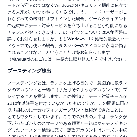
ートから守るのではなくWindowsのセキュリティ機能に依存で
きる未来が、いつかやってくるでしょう。エンドユーザーがこ
れらすべての機能にオプトインした場合、ゲームクライアント
の起動中にチート対策サービスを立ち上げることが可能になる
チャンスがやってきます。このトピックについては来年序盤に
詳しくお知らせしますが、もしWindows 11を比較的最近のハー
ドウェアでお使いの場合、タスクバーのアイコンに永遠に悩ま
されることはない、ということだけをお知らせします
（Vanguardのロゴには一生懸命に取り組んだんですけどね）。
ブースティング検出
ブースティングとは、ランクを上げる目的で、意図的に低ラン
クのアカウントと一緒に（またはそのようなアカウントで）プ
レイすることを意味します。この検出は、チート対策チームが
2018年以降手を付けていなかったものですが、この問題に再び
取り組むのに十分なフィンガープリント技術ができたことに、
とてもワクワクしています。ここでの努力の大半は、ランクが
下がったばかりのスマーフである顧客と一緒にマッチメイキン
グしたブースター検出に充て、該当アカウントはシーズン中続
くアカウント停止措置を報酬として提供する予定です（レイヤ