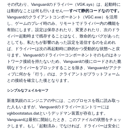
その代わり、Vanguardのドライバー（VGK.sys）は、起動時に
は動的なことは何も行いません──
すべて静的コードなのです。
Vanguardのクライアントコンポーネント（VGC.exe）を活用
し、ゲームのプレイ時のみ、リモートでドライバー内の機能を
有効にします。設定は保存されたり、変更されたり、次のドラ
イバー起動時まで残存することはなく、致命的なバグがあった
としても、私たちが影響のあった設定を送信するのを止めれ
ば、ドライバーは次の再起動時に静的かつ受動的な状態へと戻
ります。Vanguardのドライバーコンポーネントそのものはネッ
トワーク接続を持たないため、Vanguardの後にロードされた脆
弱なドライバーをブロックすることを除き、Vanguardがアクテ
ィブに何かを「行う」のは、クライアントがプラットフォーム
との接続を確立した後となります。
シンプルなフェイルセーフ
新進気鋭のエンジニアの中には、このプロセスを既に読み取っ
た人もいますが、Vanguardのドライバーエントリーには
vgkbootstatus.datというデッドマン装置が存在します。
Vanguardは最初に開始したとき、このファイルの状態をチェッ
クします。もし「起動済み」でなければ、ドライバーは安全に