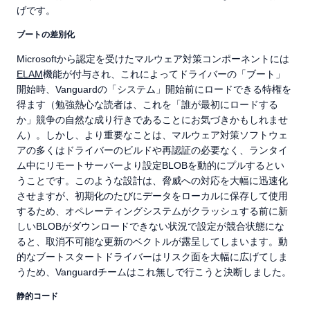
げです。
ブートの差別化
Microsoftから認定を受けたマルウェア対策コンポーネントには
ELAM
機能が付与され、これによってドライバーの「ブート」
開始時、Vanguardの「システム」開始前にロードできる特権を
得ます（勉強熱心な読者は、これを「誰が最初にロードする
か」競争の自然な成り行きであることにお気づきかもしれませ
ん）。しかし、より重要なことは、マルウェア対策ソフトウェ
アの多くはドライバーのビルドや再認証の必要なく、ランタイ
ム中にリモートサーバーより設定BLOBを動的にプルするとい
うことです。このような設計は、脅威への対応を大幅に迅速化
させますが、初期化のたびにデータをローカルに保存して使用
するため、オペレーティングシステムがクラッシュする前に新
しいBLOBがダウンロードできない状況で設定が競合状態にな
ると、取消不可能な更新のベクトルが露呈してしまいます。動
的なブートスタートドライバーはリスク面を大幅に広げてしま
うため、Vanguardチームはこれ無しで行こうと決断しました。
静的コード