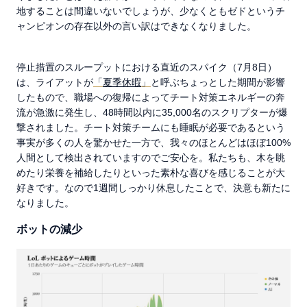
地することは間違いないでしょうが、少なくともゼドというチ
ャンピオンの存在以外の言い訳はできなくなりました。
停止措置のスループットにおける直近のスパイク（7月8日）
は、ライアットが
「
夏季休暇
」
と呼ぶちょっとした期間が影響
したもので、職場への復帰によってチート対策エネルギーの奔
流が急激に発生し、48時間以内に35,000名のスクリプターが爆
撃されました。チート対策チームにも睡眠が必要であるという
事実が多くの人を驚かせた一方で、我々のほとんどはほぼ100%
人間として検出されていますのでご安心を。私たちも、木を眺
めたり栄養を補給したりといった素朴な喜びを感じることが大
好きです。なので1週間しっかり休息したことで、決意も新たに
なりました。
ボットの減少