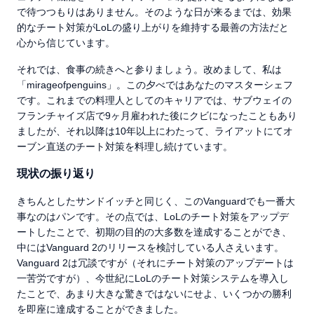
で待つつもりはありません。そのような日が来るまでは、効果
的なチート対策がLoLの盛り上がりを維持する最善の方法だと
心から信じています。
それでは、食事の続きへと参りましょう。改めまして、私は
「mirageofpenguins」。この夕べではあなたのマスターシェフ
です。これまでの料理人としてのキャリアでは、サブウェイの
フランチャイズ店で9ヶ月雇われた後にクビになったこともあり
ましたが、それ以降は10年以上にわたって、ライアットにてオ
ーブン直送のチート対策を料理し続けています。
現状の振り返り
きちんとしたサンドイッチと同じく、このVanguardでも一番大
事なのはパンです。その点では、LoLのチート対策をアップデ
ートしたことで、初期の目的の大多数を達成することができ、
中にはVanguard 2のリリースを検討している人さえいます。
Vanguard 2は冗談ですが（それにチート対策のアップデートは
一苦労ですが）、今世紀にLoLのチート対策システムを導入し
たことで、あまり大きな驚きではないにせよ、いくつかの勝利
を即座に達成することができました。