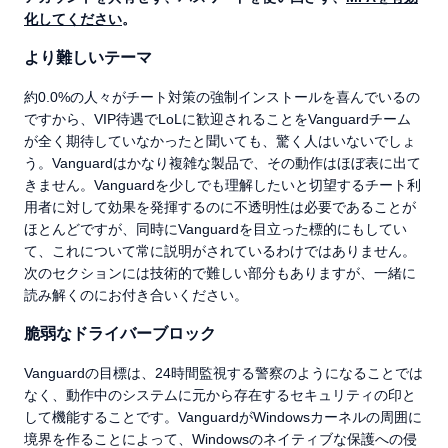
化してください
。
より難しいテーマ
約0.0%の人々がチート対策の強制インストールを喜んでいるの
ですから、VIP待遇でLoLに歓迎されることをVanguardチーム
が全く期待していなかったと聞いても、驚く人はいないでしょ
う。Vanguardはかなり複雑な製品で、その動作はほぼ表に出て
きません。Vanguardを少しでも理解したいと切望するチート利
用者に対して効果を発揮するのに不透明性は必要であることが
ほとんどですが、同時にVanguardを目立った標的にもしてい
て、これについて常に説明がされているわけではありません。
次のセクションには技術的で難しい部分もありますが、一緒に
読み解くのにお付き合いください。
脆弱なドライバーブロック
Vanguardの目標は、24時間監視する警察のようになることでは
なく、動作中のシステムに元から存在するセキュリティの印と
して機能することです。VanguardがWindowsカーネルの周囲に
境界を作ることによって、Windowsのネイティブな保護への侵