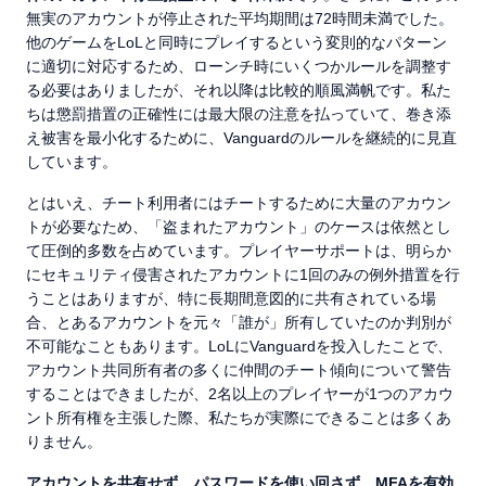
無実のアカウントが停止された平均期間は72時間未満でした。
他のゲームをLoLと同時にプレイするという変則的なパターン
に適切に対応するため、ローンチ時にいくつかルールを調整す
る必要はありましたが、それ以降は比較的順風満帆です。私た
ちは懲罰措置の正確性には最大限の注意を払っていて、巻き添
え被害を最小化するために、Vanguardのルールを継続的に見直
しています。
とはいえ、チート利用者にはチートするために大量のアカウン
トが必要なため、「盗まれたアカウント」のケースは依然とし
て圧倒的多数を占めています。プレイヤーサポートは、明らか
にセキュリティ侵害されたアカウントに1回のみの例外措置を行
うことはありますが、特に長期間意図的に共有されている場
合、とあるアカウントを元々「誰が」所有していたのか判別が
不可能なこともあります。LoLにVanguardを投入したことで、
アカウント共同所有者の多くに仲間のチート傾向について警告
することはできましたが、2名以上のプレイヤーが1つのアカウ
ント所有権を主張した際、私たちが実際にできることは多くあ
りません。
アカウントを共有せず、パスワードを使い回さず、
MFAを有効