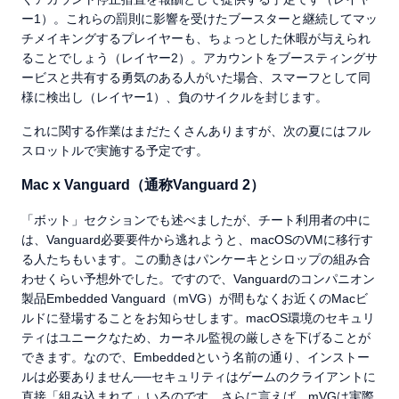
ー1）。これらの罰則に影響を受けたブースターと継続してマッ
チメイキングするプレイヤーも、ちょっとした休暇が与えられ
ることでしょう（レイヤー2）。アカウントをブースティングサ
ービスと共有する勇気のある人がいた場合、スマーフとして同
様に検出し（レイヤー1）、負のサイクルを封じます。
これに関する作業はまだたくさんありますが、次の夏にはフル
スロットルで実施する予定です。
Mac x Vanguard（通称Vanguard 2）
「ボット」セクションでも述べましたが、チート利用者の中に
は、Vanguard必要要件から逃れようと、macOSのVMに移行す
る人たちもいます。この動きはパンケーキとシロップの組み合
わせくらい予想外でした。ですので、Vanguardのコンパニオン
製品Embedded Vanguard（mVG）が間もなくお近くのMacビ
ルドに登場することをお知らせします。macOS環境のセキュリ
ティはユニークなため、カーネル監視の厳しさを下げることが
できます。なので、Embeddedという名前の通り、インストー
ルは必要ありません──セキュリティはゲームのクライアントに
直接「組み込まれて」いるのです。さらに言えば、mVGは実際