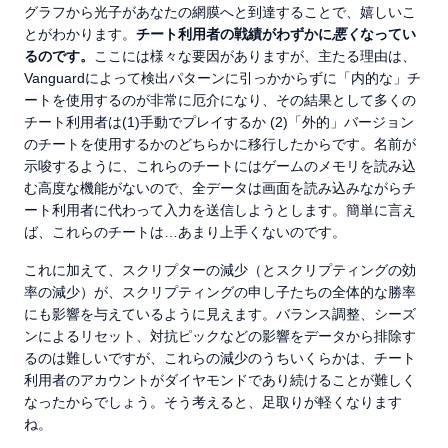
グラフから光子があなたの網膜へと到達することで、嬉しいこ
とがわかります。
チート利用者の戦績がわずかに
悪く
なってい
るのです。
ここには様々な要因がありますが、主たる理由は、
Vanguardによって検出パターンに引っかからずに「内的な」チ
ートを使用するのが非常に厄介になり、その結果として多くの
チート利用者は(1)手動でプレイするか (2)「外的」バージョン
のチートを使用するかのどちらかに移行したからです。名前が
示唆するように、これらのチートにはゲームのメモリを読み込
む高度な機能がないので、全データは画面を読み込みながらチ
ート利用者に代わって入力を送信しようとします。簡単に言え
ば、これらのチートは…あまり上手くないのです。
これに加えて、スクリプターの減少（とスクリプティングの効
率の減少）が、スクリプティングの申し子たちの全体的な勝率
にも影響を与えているように見えます。バランス調整、シーズ
ンによるリセット、対抗ピックなどの影響をデータから排除す
るのは難しいですが、これらの減少のうちいくらかは、チート
利用者のアカウントがダイヤモンドであり続けることが難しく
なったからでしょう。そう考えると、足取りが軽くなります
ね。