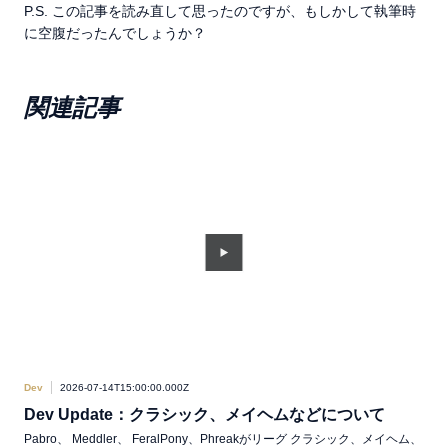
P.S. この記事を読み直して思ったのですが、もしかして執筆時
に空腹だったんでしょうか？
関連記事
Dev
2026-07-14T15:00:00.000Z
Dev
Dev Update：クラシック、メイヘムなどについて
要
Up
Pabro、 Meddler、 FeralPony、Phreakがリーグ クラシック、メイヘム、