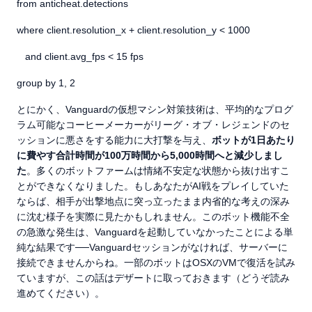
from anticheat.detections
where client.resolution_x + client.resolution_y < 1000
and client.avg_fps < 15 fps
group by 1, 2
とにかく、Vanguardの仮想マシン対策技術は、平均的なプログ
ラム可能なコーヒーメーカーがリーグ・オブ・レジェンドのセ
ッションに悪さをする能力に大打撃を与え、
ボットが1日あたり
に費やす合計時間が100万時間から5,000時間へと減少しまし
た
。多くのボットファームは情緒不安定な状態から抜け出すこ
とができなくなりました。もしあなたがAI戦をプレイしていた
ならば、相手が出撃地点に突っ立ったまま内省的な考えの深み
に沈む様子を実際に見たかもしれません。このボット機能不全
の急激な発生は、Vanguardを起動していなかったことによる単
純な結果です──Vanguardセッションがなければ、サーバーに
接続できませんからね。一部のボットはOSXのVMで復活を試み
ていますが、この話はデザートに取っておきます（どうぞ読み
進めてください）。