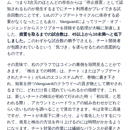
ム、つまり3次元のほとんどの存在からは「停止措置」として認
知されるものが発生するまでにチート利用者がプレイできる試
合回数のことです。LoLのアップデートサイクルに依存する必
要がなくなったこともあり、Vanguardによってリーグ・オブ・
レジェンドからスクリプターを排除する処理が大幅に加速しま
した。
措置を取るまでの試合数は、45以上から10未満へと低下
しました。
このわずかな試合数の猶予でさえも、チート開発者
が包囲されているという「気づき」を遅らせるための意図的な
ものです。
その意味で、右のグラフではコインの裏側を垣間見ることがで
きます。「検出までの時間」は、チート（またはアップデート
されたチート）がLoLのエコシステム内で、巻物に書き下さ
れ、知覚を持つVanguardのクラウドへの貢ぎ物として燃やされ
るまでに、どれだけ長く隠れていられるかの指標です。これ
は、新しいチートの検出が初めて行われた時（「初出現」と思
われる際）、アカウントとハードウェアの組み合わせがどれぐ
らい古いものかを調べることで算出できます。今は非常に高速
ですが、チートが水面下に潜ったり、より進化したりするにつ
れて、発見と検出の方法を作り上げるのには時間がかかるよう
になります。チート対策の作業には繊細なバランスが必要とさ