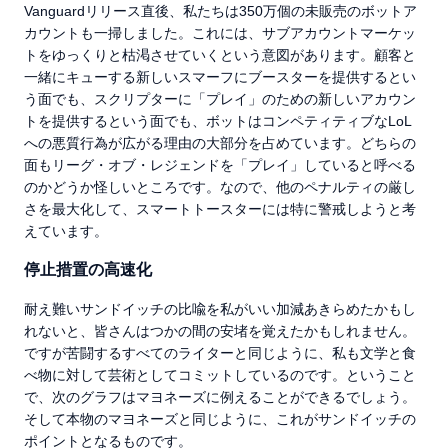
Vanguardリリース直後、私たちは350万個の未販売のボットア
カウントも一掃しました。これには、サブアカウントマーケッ
トをゆっくりと枯渇させていくという意図があります。顧客と
一緒にキューする新しいスマーフにブースターを提供するとい
う面でも、スクリプターに「プレイ」のための新しいアカウン
トを提供するという面でも、ボットはコンペティティブなLoL
への悪質行為が広がる理由の大部分を占めています。どちらの
面もリーグ・オブ・レジェンドを「プレイ」していると呼べる
のかどうか怪しいところです。なので、他のペナルティの厳し
さを最大化して、スマートトースターには特に警戒しようと考
えています。
停止措置の高速化
耐え難いサンドイッチの比喩を私がいい加減あきらめたかもし
れないと、皆さんはつかの間の安堵を覚えたかもしれません。
ですが苦闘するすべてのライターと同じように、私も文学と食
べ物に対して芸術としてコミットしているのです。ということ
で、次のグラフはマヨネーズに例えることができるでしょう。
そして本物のマヨネーズと同じように、これがサンドイッチの
ポイントとなるものです。