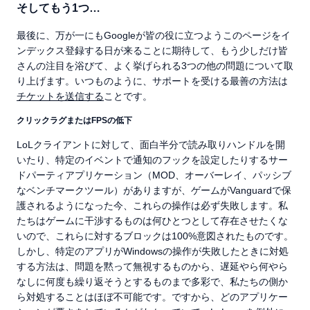
そしてもう1つ…
最後に、万が一にもGoogleが皆の役に立つようこのページをイ
ンデックス登録する日が来ることに期待して、もう少しだけ皆
さんの注目を浴びて、よく挙げられる3つの他の問題について取
り上げます。いつものように、サポートを受ける最善の方法は
チケットを送信する
ことです。
クリックラグまたはFPSの低下
LoLクライアントに対して、面白半分で読み取りハンドルを開
いたり、特定のイベントで通知のフックを設定したりするサー
ドパーティアプリケーション（MOD、オーバーレイ、パッシブ
なベンチマークツール）がありますが、ゲームがVanguardで保
護されるようになった今、これらの操作は必ず失敗します。私
たちはゲームに干渉するものは何ひとつとして存在させたくな
いので、これらに対するブロックは100%意図されたものです。
しかし、特定のアプリがWindowsの操作が失敗したときに対処
する方法は、問題を黙って無視するものから、遅延やら何やら
なしに何度も繰り返そうとするものまで多彩で、私たちの側か
ら対処することはほぼ不可能です。ですから、どのアプリケー