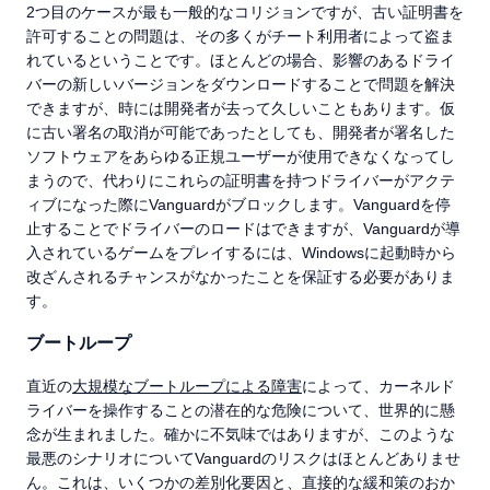
2つ目のケースが最も一般的なコリジョンですが、古い証明書を
許可することの問題は、その多くがチート利用者によって盗ま
れているということです。ほとんどの場合、影響のあるドライ
バーの新しいバージョンをダウンロードすることで問題を解決
できますが、時には開発者が去って久しいこともあります。仮
に古い署名の取消が可能であったとしても、開発者が署名した
ソフトウェアをあらゆる正規ユーザーが使用できなくなってし
まうので、代わりにこれらの証明書を持つドライバーがアクテ
ィブになった際にVanguardがブロックします。Vanguardを停
止することでドライバーのロードはできますが、Vanguardが導
入されているゲームをプレイするには、Windowsに起動時から
改ざんされるチャンスがなかったことを保証する必要がありま
す。
ブートループ
直近の
大規模なブートループによる障害
によって、カーネルド
ライバーを操作することの潜在的な危険について、世界的に懸
念が生まれました。確かに不気味ではありますが、このような
最悪のシナリオについてVanguardのリスクはほとんどありませ
ん。これは、いくつかの差別化要因と、直接的な緩和策のおか