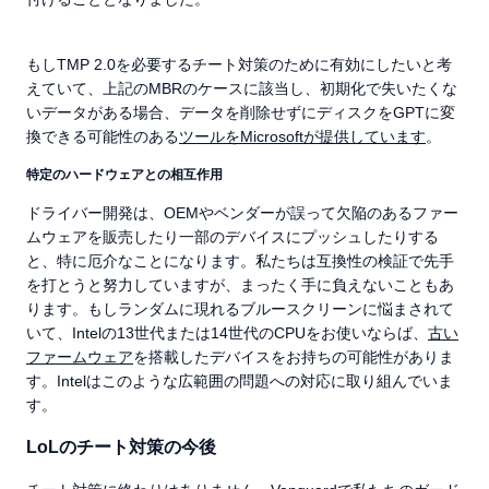
もしTMP 2.0を必要するチート対策のために有効にしたいと考
えていて、上記のMBRのケースに該当し、初期化で失いたくな
いデータがある場合、データを削除せずにディスクをGPTに変
換できる可能性のある
ツールをMicrosoftが提供しています
。
特定のハードウェアとの相互作用
ドライバー開発は、OEMやベンダーが誤って欠陥のあるファー
ムウェアを販売したり一部のデバイスにプッシュしたりする
と、特に厄介なことになります。私たちは互換性の検証で先手
を打とうと努力していますが、まったく手に負えないこともあ
ります。もしランダムに現れるブルースクリーンに悩まされて
いて、Intelの13世代または14世代のCPUをお使いならば、
古い
ファームウェア
を搭載したデバイスをお持ちの可能性がありま
す。Intelはこのような広範囲の問題への対応に取り組んでいま
す。
LoLのチート対策の今後