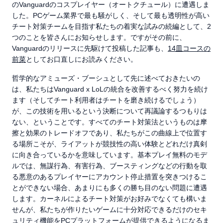
のVanguardのコスプレイヤー（オートクチュール）に遭遇しま
した。PCゲーム業界で最も騒がしく、そして最も透明性が高い
チート対策チームを目指す私たちの着実な試みの続編として、2
つのことを皆さんにお知らせします。ですがその前に、
Vanguardのリリースに先駆けて投稿した記事も、
14皿コースの
前菜
としてお口直しにお読みください。
哲学的なアミューズ・ブーシュとして先に述べておきたいの
は、私たちはVanguard x LoLの統合を改善するべく努力を続け
ます（そしてチート利用者はチートを磨き続けるでしょう）
が、この技術を用いるという決断について再議論するつもりは
ない、ということです。すべてのチート対策法というものは摩
擦と効果のトレードオフであり、私たちがこの曲線上で位置す
る場所こそが、ライアットが競技性の高い体験とどれだけ真剣
に向き合っているかを意味しています。基本プレイ無料のモデ
ルでは、無謀行為、有害行為、ブースティングなどの行動を取
る悪意のあるプレイヤーにアカウント停止措置を突きつけるこ
とができない場合、あまりにも多くの勝ち目のない問題に遭遇
します。カーネルによるチート対策がお好みでなくても構いま
せんが、私たちが作りたいゲームに十分対応できるだけのセキ
ュリティ機能をPCプラットフォームが提供できるようになるま