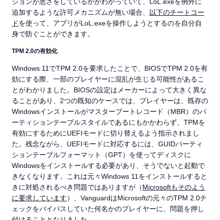
ションが悪さをしているかがわかっていて、LoL.exeを例外に
追加するような許可メカニズムが無い場合、
以下のチートコー
ド
を使って、アプリがLoL.exeを操作しようとするのを自分自
身で防ぐことができます。
TPM 2.0の有効化
Windows 11でTPM 2.0を要求したことで、BIOSでTPM 2.0を有
効にする際、一部のプレイヤーに混乱が生じる可能性があるこ
とがわかりました。BIOSの設定はメーカーによって大きく異な
ることがあり、2つの既知のケースでは、プレイヤーは、既存の
Windowsインストールがマスターブートレコード（MBR）のパ
ーティションテーブルスタイルであるにもかかわらず、TPMを
有効にするためにUEFIモードに切り替えるよう指示されまし
た。残念ながら、UEFIモードに対応するには、GUIDパーティ
ションテーブルフォーマット（GPT）を使ってディスクに
Windowsをインストールする必要があり、そうでないと起動で
きなくなります。これは元々Windows 11をインストールすると
きに対処されるべき問題ではありますが（
Microsoftもそのよう
に要求しています
）、VanguardはMicrosoftの元々のTPM 2.0チ
ェックをバイパスしていた何名かのプレイヤーに、問題を押し
付けることとなりました。