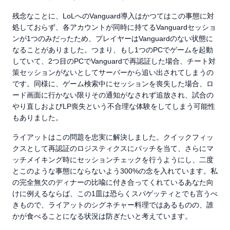
残念なことに、LoLへのVanguard導入はかつてはこの事態に対
処しておらず、各アカウントが同時に持てるVanguardセッショ
ンが1つのみだったため、プレイヤーはVanguardのない状態に
なることがありました。つまり、もし1つのPCでゲームを起動
していて、2つ目のPCでVanguardで再認証した場合、チート対
策セッションがないとしてサーバーから追い出されてしまうの
です。同様に、ゲーム検索中にセッションを喪失した場合、ロ
ード画面に行かない限りその通知がなされず追放され、試合の
やり直しおよびLP喪失という不合理な体験をしてしまう可能性
もありました。
ライアットはこの問題を忠実に解決しました。クイックフィッ
クスとして再認証のロジスティクスにパッチを当て、さらにマ
ッチメイキング時にセッションチェックを行うようにし、二度
とこのような事態にならないよう300%の念を入れています。私
の完全無欠のディナーの比喩に付き合ってくれているあなた向
けに例えるならば、この1皿は恐らくスパゲッティとでも言うべ
きもので、ライアットのシグネチャー料理ではあるものの、誰
かが食べることになる状況は防ぎたいと考えています。