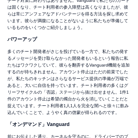
チート対策に終わりはありません。Vanguardで私たちのガード
は固くなり、チート利用者の参入障壁は高くなりましたが、彼
らは常にアンフェアなアドバンテージを得る方法を探し求めて
います。彼らが満腹になることがないように私たちが準備して
いるものをいくつかご紹介しましょう。
パワーアップ
多くのチート開発者がさじを投げている一方で、私たちの発す
るメッセージを受け取らなかった開発者もいるという報告に私
たちはワクワクしていて、彼らを翻弄するVanguard機能を追加
するのが待ちきれません。アカウント停止はただの前菜でした
が、私たちのキッチンはさらなるサービス提供の準備が万端で
あると、大いに自信を持っています。チート利用者の多くはグ
リーフサイクルの「否認」ステージから抜け出せません。1件1
件のアカウント停止は希望の燭台から火を消していくことだと
捉えています。チート利用者1人1人を完全な闇へと徐々に飲み
込んでいくことで、ようやく真の啓蒙が得られるのです。
「オンデマンド」Vanguard
前にお伝えした通り、カーネルを守るのに、ドライバーでのブ