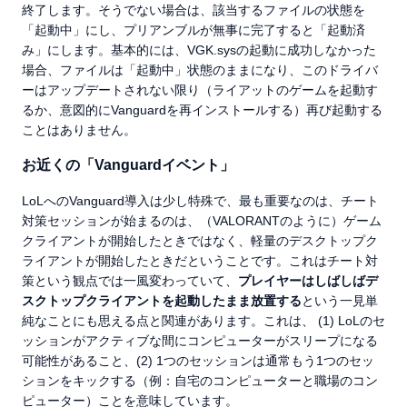
終了します。そうでない場合は、該当するファイルの状態を
「起動中」にし、プリアンブルが無事に完了すると「起動済
み」にします。基本的には、VGK.sysの起動に成功しなかった
場合、ファイルは「起動中」状態のままになり、このドライバ
ーはアップデートされない限り（ライアットのゲームを起動す
るか、意図的にVanguardを再インストールする）再び起動する
ことはありません。
お近くの「Vanguardイベント」
LoLへのVanguard導入は少し特殊で、最も重要なのは、チート
対策セッションが始まるのは、（VALORANTのように）ゲーム
クライアントが開始したときではなく、軽量のデスクトップク
ライアントが開始したときだということです。これはチート対
策という観点では一風変わっていて、
プレイヤーはしばしばデ
スクトップクライアントを起動したまま放置する
という一見単
純なことにも思える点と関連があります。これは、 (1) LoLのセ
ッションがアクティブな間にコンピューターがスリープになる
可能性があること、(2) 1つのセッションは通常もう1つのセッ
ションをキックする（例：自宅のコンピューターと職場のコン
ピューター）ことを意味しています。