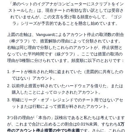
「弟のペットのイグアナがコンピューターにスクリプトをイン
ストールした」は、現在チートの有効な言い訳としては受容さ
れていませんが、この文言を受け取る頻度からして、『ゴジ
ラ』シリーズが予言的であることを懸念し始めています。
上図の左軸は、Vanguardによるアカウント停止の取消数の割合
（棒グラフ）で、措置解除の理由によって分類されています。
右軸は同じ理由で分類したこれらのアカウントが、停止状態と
なっていた平均時間です（線グラフ）。ここでは措置の取消の
理由が3種類に分けられています。頻度順に以下のとおりです：
チートが検出された時に盗まれていた（意図的に共有したの
ではない）アカウント。
以前停止措置が科されていたハードウェアを借りた、または
購入したことによってロックされたアカウント。
明確にリーグ・オブ・レジェンドでのチート用ではないアセ
ットまたは行動によって措置が科されたアカウント。
3つ目の理由が「本当の」誤検出であると私たちは考えています
が、これまで合計に占めるこの割合は0.01%未満、すなわち
1万
件のアカウント停止措置の中で1件未満
です。さらに、これらの