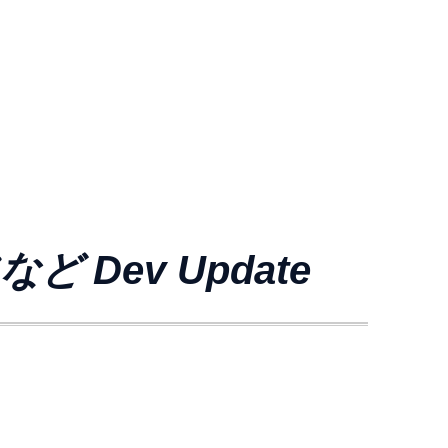
Dev Update
。