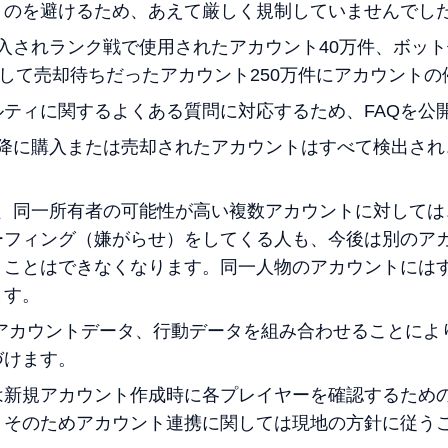
うのを避けるため、あえて厳しく規制していませんでし
、購入されランク戦で使用されたアカウント40万件、ボッ
そして売却待ちだったアカウント250万件にアカウント
ティに関するよくある質問に対応するため、FAQを公
8以降に購入または売却されたアカウントはすべて検出さ
から、同一所有者の可能性が高い複数アカウントに対して
ーフィング（嫌がらせ）をしてくる人も、今後は別のア
うことはできなくなります。同一人物のアカウントには
ます。
ータ、アカウントデータ、行動データを組み合わせることに
づけます。
は新規アカウント作成時に各プレイヤーを確認するため
、そのためアカウント連携に関しては現地の方針に従う