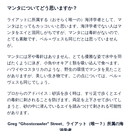
マンタについてどう思いますか？
ライアットに所属する（おそらく唯一の）海洋学者として、マ
ンタはとってもカッコいいと思います。海洋学者でない人はマ
ンタをエイと混同しがちですが、マンタには毒針がないので、
とても素敵です。ベル＝ヴェスも同じだとは思っていません
が。
マンタには牙や毒針はありません。とても優雅な姿で水中を羽
ばたくように泳ぎ、小魚やオキアミ類を吸い込んで食べます。
ハワイやコスタリカのような、野生の環境でマンタを見たこと
がありますが、美しい生き物です。この点については、ベル＝
ヴェスも同じでしょう。
プロからのアドバイス：砂浜を歩く時は、すり足で歩くとエイ
の毒針に刺されることを防げます。両足を上下させて歩いてし
まうと、砂の中に潜んでいるエイを踏みつけて刺される可能性
があります。
Greg “Ghostcrawler” Street、ライアット（唯一？）所属の海
洋学者