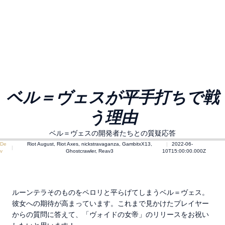
ベル＝ヴェスが平手打ちで戦
う理由
ベル＝ヴェスの開発者たちとの質疑応答
De
Riot August, Riot Axes, nickstravaganza, GambitxX13,
2022-06-
v
Ghostcrawler, Reav3
10T15:00:00.000Z
ルーンテラそのものをペロリと平らげてしまうベル＝ヴェス。
彼女への期待が高まっています。これまで見かけたプレイヤー
からの質問に答えて、「ヴォイドの女帝」のリリースをお祝い