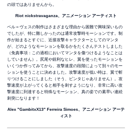
の頭ではありませんから。
Riot nickstravaganza、アニメーション アーティスト
ベル＝ヴェスの制作はさまざまな理由から困難で興味深いもの
でしたが、特に難しかったのは通常攻撃時モーションです。制
作が始まるとすぐに、近接攻撃キャラクターとしてのマンタ
が、どのようなモーションを取るかをたくさんテストしました
（免責事項：この過程においてマンタを傷つけるようなことは
していません）。尻尾や鋭利なヒレ、翼を使ったモーションを
いくつか作ってみてから、攻撃速度の段階によって別々のモー
ションを使うことに決めました。攻撃速度が低い時は、翼で斬
りつけることにしました（そう、ビンタじゃありません）。攻
撃速度が上がってくると相手を刺すようになり、非常に高い攻
撃速度に到達すると特殊なモーション、真の姿での素早い連続
刺突になります！
Alex "GambitxX13" Ferreira Simoes、アニメーション アーテ
ィスト