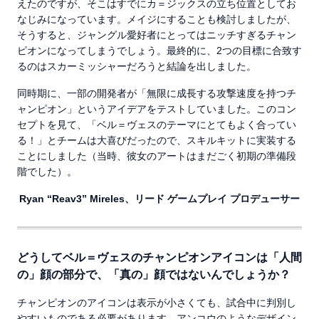
えたのですが、そこはすでにカ＝ジックスの立ち位置としてお
なじみになっています。メイジにすることも検討しましたが、
そうすると、ジャングル愛好者にとってはニッチすぎるチャン
ピオンになってしまうでしょう。最終的に、2つの目標に合致す
るのはスカーミッシャーだろうと結論を出しました。
同時期に、一部の開発者が「無限に成長する攻撃速度を持つチ
ャンピオン」というアイデアをテストしていました。このコン
セプトを見て、「ベル＝ヴェスのテーマにとてもよく合ってい
る！」とチームは大喜びだったので、スキルキットに実装する
ことにしました（当時、彼女のアートはまだごく初期の準備段
階でした）。
Ryan “Reav3” Mireles、リード ゲームプレイ プロデューサー
どうしてベル＝ヴェスのチャンピオンアイコンは「人間
の」顔の部分で、「真の」顔ではないんでしょうか？
チャンピオンのアイコンは表示が小さくても、試合中に判別し
やすいものである必要があります。アンコウのようなデザイン