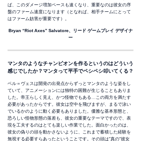
ば、このダメージ増加ペースも速くなり、重要なのは彼女の序
盤のファーム速度になります（となれば、相手チームにとって
はファーム妨害が重要です）。
Bryan “Riot Axes” Salvatore、リード ゲームプレイ デザイナ
ー
マンタのようなチャンピオンを作るというのはどういう
感じでしたか？マンタって平手でペシペシ叩いてくる？
ベル＝ヴェスは開発の出発点からずっとマンタのような姿をし
ていて、アニメーションには独特の困難が生じることもありま
した。帝王らしく見え、かつ怪物でもある…この両方を満たす
必要があったからです。彼女は空中を飛びますが、まるで泳い
でいるかのように動く必要もありました。優雅な基本形態と、
恐ろしい怪物形態の落差も、彼女の重要なテーマですので、表
現を工夫するのはとても楽しい作業でした。面白かったのは、
彼女の偽りの頭を動かさないように、これまで蓄積した経験を
無視する必要すらあったということです。その頭は"真の"彼女