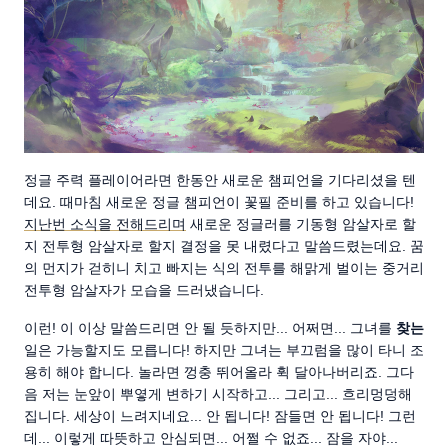
정글 주력 플레이어라면 한동안 새로운 챔피언을 기다리셨을 텐
데요. 때마침 새로운 정글 챔피언이 꽃필 준비를 하고 있습니다!
지난번 소식을 전해드리며
새로운 정글러를 기동형 암살자로 할
지 전투형 암살자로 할지 결정을 못 내렸다고 말씀드렸는데요. 꿈
의 먼지가 걷히니 치고 빠지는 식의 전투를 해맑게 벌이는 중거리
전투형 암살자가 모습을 드러냈습니다.
이런! 이 이상 말씀드리면 안 될 듯하지만... 어쩌면... 그녀를
찾는
일은 가능할지도 모릅니다! 하지만 그녀는 부끄럼을 많이 타니 조
용히 해야 합니다. 놀라면 껑충 뛰어올라 휙 달아나버리죠. 그다
음 저는 눈앞이 뿌옇게 변하기 시작하고... 그리고... 흐리멍덩해
집니다. 세상이 느려지네요... 안 됩니다! 잠들면 안 됩니다! 그런
데... 이렇게 따뜻하고 안심되면... 어쩔 수 없죠... 잠을 자야...