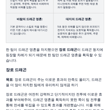
스킬이 작은 광역 폭발을 일으켜 추
체력 및 자원 재생 효과가 발동됩니다.
가 공격력, 주문력, 체력과 비례하여
미니언에게 피해를 주면 약한 재생 효
적응형 피해를 입힙니다.
과가 발동됩니다.
바람의 드래곤 영혼:
대지의 드래곤 영혼:
기본 공격이나 스킬로 적을 명중시
5초 동안 피해를 입지 않으면 파괴되기
키면 기본 스킬의 재사용 대기시간
전까지 지속되는 보호막을 획득합니다.
이 감소합니다.
보호막의 흡수량은 추가 공격력, 주문
력, 체력에 비례합니다.
한 팀이 드래곤 영혼을 차지했으면
장로 드래곤
이 드래곤 둥지에
등장할 차례가 되기 때문에 한 팀만 드래곤 영혼을 획득할 수 있
습니다.
장로 드래곤
목표
: 장로 드래곤이 주는 이로운 효과의 만족도 올리기, 드래곤
을 더 많이 처치한 팀에게 유리하지 않게끔 하기
장로 드래곤은 여전히 강력하고 단기적이지만 전투에 이로운 효
과를 부여해주며, 드래곤 영혼을 획득하지 못한 쪽이 팀 전투를
통해 전세를 뒤집을 수 있도록 효과를 개편했습니다. 이를 위해