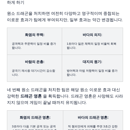
하게 하기
원소 드래곤을 처치하면 여전히 다양하고 영구적이며 중첩되는
이로운 효과가 팀에게 부여되지만, 일부 효과는 약간 변경됩니다.
화염의 무력:
바다의 의지:
공격력과 주문력이 일정 비율 증가
1초마다 잃은 체력의 일정 비율씩 회복
합니다.
됩니다.
바람의 은총:
대지의 원기:
궁극기 재사용 대기시간이 감소합
방어력과 마법 저항력이 일정 비율 증가
니다.
합니다.
네 번째 원소 드래곤을 처치한 팀은 해당 원소 이로운 효과 대신
강력한
드래곤 영혼
을 획득합니다. 드래곤 영혼은 사망해도 사라
지지 않으며 게임이 끝날 때까지 유지됩니다.
화염의 드래곤 영혼:
바다의 드래곤 영혼:
3초마다 다음 기본 공격 또는 공격
적 챔피언에게 피해를 주면 3초간 강한