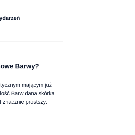
wydarzeń
 nowe Barwy?
atycznym mającym już
ilość Barw dana skórka
 znacznie prostszy: