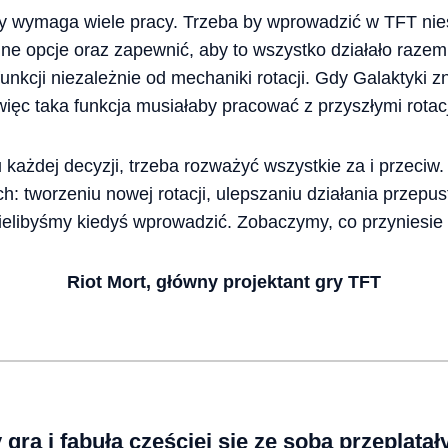
y wymaga wiele pracy. Trzeba by wprowadzić w TFT nie
inne opcje oraz zapewnić, aby to wszystko działało raz
funkcji niezależnie od mechaniki rotacji. Gdy Galaktyki z
więc taka funkcja musiałaby pracować z przyszłymi rotac
każdej decyzji, trzeba rozważyć wszystkie za i przeciw.
h: tworzeniu nowej rotacji, ulepszaniu działania przepus
ielibyśmy kiedyś wprowadzić. Zobaczymy, co przyniesie 
Riot Mort, główny projektant gry TFT
 gra i fabuła częściej się ze sobą przeplatał