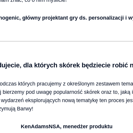
 nam znać, co o nim myślicie!
nogenic, główny projektant gry ds. personalizacji i 
ujecie, dla których skórek będziecie robić
odczas których pracujemy z określonym zestawem tem
j bierzemy pod uwagę popularność skórek oraz to, jaką 
 wydarzeń eksplorujących nową tematykę ten proces jest
rzymują Barwy!
KenAdamsNSA, menedżer produktu