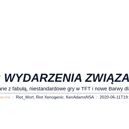
: WYDARZENIA ZWIĄZ
ne z fabułą, niestandardowe gry w TFT i nowe Barwy dla
perów
Riot_Mort, Riot Xenogenic, KenAdamsNSA
2020-06-11T19: