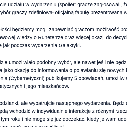
ie udziału w wydarzeniu (spoiler: gracze zagłosowali, ż
ybór graczy zdefiniował oficjalną fabułę prezentowaną
złości będziemy mogli zapewniać graczom możliwość po
wowej wiedzy o Runeterrze oraz więcej okazji do decydo
e jak podczas wydarzenia Galaktyki.
ie umożliwiało podobny wybór, ale nawet jeśli nie będzi
jako okazję do informowania o pojawianiu się nowych hi
nia (Cybernetyczni) publikujemy 5 opowiadań, umożliwi
netycznych i jego mieszkańców.
odzianki, ale wypatrujcie następnego wydarzenia. Będzi
ędą wchodzić w indywidualnie interakcje z różnymi rzec
tym roku i nie mogę się już doczekać, kiedy je wam ud